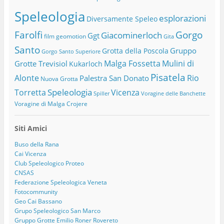
Speleologia
esplorazioni
Diversamente Speleo
Farolfi
Gorgo
Giacominerloch
Ggt
film
geomotion
Gita
Santo
Gruppo
Grotta della Poscola
Gorgo Santo Superiore
Malga Fossetta
Mulini di
Grotte Trevisiol
Kukarloch
Pisatela
Alonte
Rio
Palestra San Donato
Nuova Grotta
Speleologia
Torretta
Vicenza
Spiller
Voragine delle Banchette
Voragine di Malga Crojere
Siti Amici
Buso della Rana
Cai Vicenza
Club Speleologico Proteo
CNSAS
Federazione Speleologica Veneta
Fotocommunity
Geo Cai Bassano
Grupo Speleologico San Marco
Gruppo Grotte Emilio Roner Rovereto