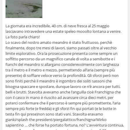
La giornata era incredibile, 40 cm. di neve fresca al 25 maggio
lasciavano intravedere una estate speleo mooolto lontana a venire.
La foto parla chiaro!
Lo scavo del nostro amato meandro è stato fruttuoso, perchè
finalmente, dopo tre mesi di lavori, siamo passati oltre al vecchio
limite esplorativo. Ora la prosecuzione presenta come sempre un
soffitto percorso da un magnifico canale di volta a semibotte e i
fianchi del meandro si allargano considerevolmente con larghezza
tra il metro e il metro e mezzo, permettendo all’aria (sempre più
presente) di soffiare veloce verso la profondità. Gli sforzi però non
sono finiti perchè il meandro è ingombro dei soliti sassoni che
bisogna spaccare e spostare, dunque lavoro ce n’è ancora per tutti,
belli e brutti. Stavolta avevamo anche l’anguilla cioè Franchigna che
con il casco in mano è riuscito ad avanzare circa dieci metri, per
poterci confermare che il percorso è sempre più promettente, l’aria
sempre più forte (e fredda) e gli sforzi fin qui portati (e le botte in
testa fin qui prese)non sono stati vani. Stavolta eravamo
gianki/splash the president/piergalattico/franchigna/Mirko
sapientino … che forse ha portato fortuna, no? L’avventura continua,