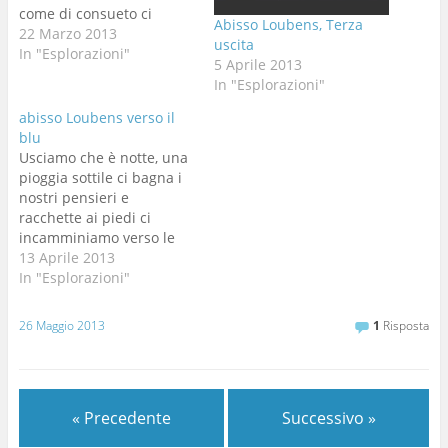
come di consueto ci
Abisso Loubens, Terza
troviamo alle ore 14
22 Marzo 2013
uscita
davanti la cooperativa
In "Esplorazioni"
5 Aprile 2013
insieme io Giancarlo e
In "Esplorazioni"
Claudio li carichiamo la
macchina di claudio
abisso Loubens verso il
destinazione " Territorio
blu
CIMBRO".Bene arrivati a
Usciamo che è notte, una
campolongo ci vestiamo
pioggia sottile ci bagna i
prepariamo i sacchi con…
nostri pensieri e
racchette ai piedi ci
incamminiamo verso le
macchine..........Mi attardo
13 Aprile 2013
come al solito, forse ho
In "Esplorazioni"
dimenticato i
guanti.........oggi è stata
26 Maggio 2013
1
Risposta
una giornata stupenda,
entriamo tardi ma con
pazienza aspettiamo
Giulio che armi la corda
« Precedente
Successivo »
per scendere, non si…