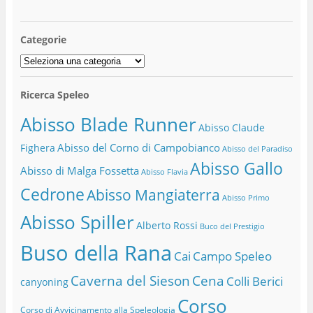
Categorie
Categorie
Ricerca Speleo
Abisso Blade Runner
Abisso Claude
Abisso del Corno di Campobianco
Fighera
Abisso del Paradiso
Abisso Gallo
Abisso di Malga Fossetta
Abisso Flavia
Cedrone
Abisso Mangiaterra
Abisso Primo
Abisso Spiller
Alberto Rossi
Buco del Prestigio
Buso della Rana
Cai
Campo Speleo
Caverna del Sieson
Cena
Colli Berici
canyoning
Corso
Corso di Avvicinamento alla Speleologia