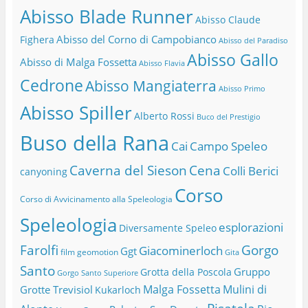
Abisso Blade Runner
Abisso Claude
Abisso del Corno di Campobianco
Fighera
Abisso del Paradiso
Abisso Gallo
Abisso di Malga Fossetta
Abisso Flavia
Cedrone
Abisso Mangiaterra
Abisso Primo
Abisso Spiller
Alberto Rossi
Buco del Prestigio
Buso della Rana
Cai
Campo Speleo
Caverna del Sieson
Cena
Colli Berici
canyoning
Corso
Corso di Avvicinamento alla Speleologia
Speleologia
esplorazioni
Diversamente Speleo
Farolfi
Gorgo
Giacominerloch
Ggt
film
geomotion
Gita
Santo
Gruppo
Grotta della Poscola
Gorgo Santo Superiore
Malga Fossetta
Mulini di
Grotte Trevisiol
Kukarloch