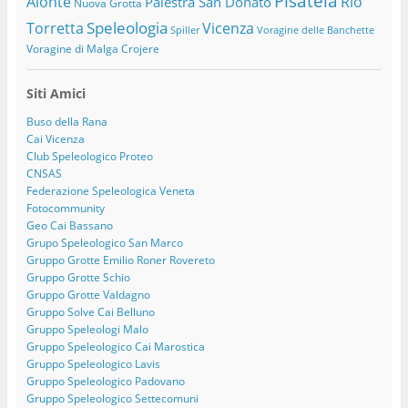
Pisatela
Alonte
Rio
Palestra San Donato
Nuova Grotta
Speleologia
Torretta
Vicenza
Spiller
Voragine delle Banchette
Voragine di Malga Crojere
Siti Amici
Buso della Rana
Cai Vicenza
Club Speleologico Proteo
CNSAS
Federazione Speleologica Veneta
Fotocommunity
Geo Cai Bassano
Grupo Speleologico San Marco
Gruppo Grotte Emilio Roner Rovereto
Gruppo Grotte Schio
Gruppo Grotte Valdagno
Gruppo Solve Cai Belluno
Gruppo Speleologi Malo
Gruppo Speleologico Cai Marostica
Gruppo Speleologico Lavis
Gruppo Speleologico Padovano
Gruppo Speleologico Settecomuni