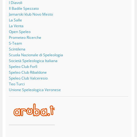
I Diavoli
Il Badile Spezzato
Jamarski klub Novo Mesto
La Salle
La Venta
Open Speleo
Prometeo Ricerche
S-Team
Scintilena
Scuola Nazionale di Speleologia
Società Speleologica Italiana
Speleo Club Forlì
Speleo Club Ribaldone
Speleo Club Valceresio
Teo Turci
Unione Speleologica Veronese