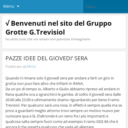
Menu
√ Benvenuti nel sito del Gruppo
Grotte G.Trevisiol
ho visto cose che voi umani non potreste immaginare
PAZZE IDEE DEL GIOVEDI’ SERA
Pubblicato da
Mirko
Quando ti rimane solo il giovedì sera per andare a farti un giro in
grotta non puoi fare altro che infilarti in RANA.
Da un po di tempo io, Alberto e Giulio abbiamo ripreso ad andare in
Rana qualche ora a sgranchirci le gambe, di solito il giovedì sera dalle
20.00 alle 23.00 e ultimamente stiamo riguardando per bene il ramo
Trevisiol. Per qualcuno sarà una noia, in effetti è sempre quella ma se
provi a guardarti meglio attorno trovi sempre un motivo nuovo per
curiosare qua e là. D’altronde è un ramo fra i più importanti e
qualcosa
salta sempre fuori come ad esempio il ramo GGS 84 che è
ancora li che aspetta qualcuno che vada ad allargare.