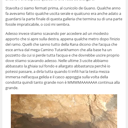
Stavolta ci siamo fermati prima, al cunicolo de Guano. Qualche anno
fa avevamo fatto qualche uscita serale e qualcuno era anche adato a
guardarsi la parte finale di questa galleria che termina su di una parte
fossile impraticabile, o così mi sembra.
Adesso invece stiamo scavando per accedere ad un modesto
apporto che si apre sulla destra, appena qualche metro dopo l’inizio
del ramo. Quelli che sanno tutto della Rana dicono che l’acqua che
esce arriva dal mega Camino Tutankhamon che alla base ha un
pozzetto da cui si perde tutta l’acqua e che dovrebbe uscire proprio
dove stiamo scavando adesso. Nelle ultime 3 uscite abbiamo
abbassato la ghiaia sul fondo e allargato abbastanza perchè io
potessi passare, a dirla tutta quando ti infili hai la testa mezza
immersa nell’acqua gelida e il casco appoggia sulla volta della
condotta quindi tanto grande non è MMMMAAAAAAA continua alla
grande.