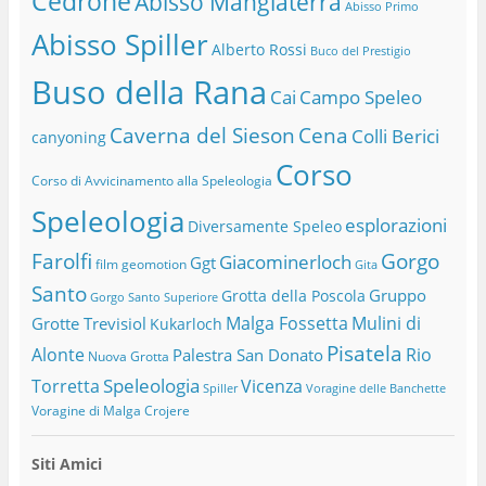
Cedrone
Abisso Mangiaterra
Abisso Primo
Abisso Spiller
Alberto Rossi
Buco del Prestigio
Buso della Rana
Cai
Campo Speleo
Caverna del Sieson
Cena
Colli Berici
canyoning
Corso
Corso di Avvicinamento alla Speleologia
Speleologia
esplorazioni
Diversamente Speleo
Farolfi
Gorgo
Giacominerloch
Ggt
film
geomotion
Gita
Santo
Gruppo
Grotta della Poscola
Gorgo Santo Superiore
Malga Fossetta
Mulini di
Grotte Trevisiol
Kukarloch
Pisatela
Alonte
Rio
Palestra San Donato
Nuova Grotta
Speleologia
Torretta
Vicenza
Spiller
Voragine delle Banchette
Voragine di Malga Crojere
Siti Amici