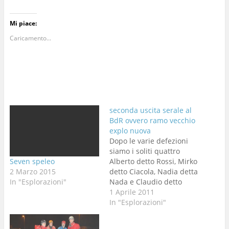
Mi piace:
Caricamento...
seconda uscita serale al
BdR ovvero ramo vecchio
explo nuova
Dopo le varie defezioni
siamo i soliti quattro
Seven speleo
Alberto detto Rossi, Mirko
2 Marzo 2015
detto Ciacola, Nadia detta
In "Esplorazioni"
Nada e Claudio detto
Napo davanti al bar Rana
1 Aprile 2011
a cambiarci. Entriamo
In "Esplorazioni"
destinazione Ramo
Trevisiol guardo per terra