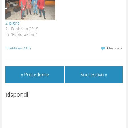
all'ingresso e trovo solo
una penna di un Corvo
che lascio li per il ritorno,
c'è…
2 pigne
21 Febbraio 2015
In "Esplorazioni"
5 Febbraio 2015
3
Risposte
« Precedente
Successivo »
Rispondi