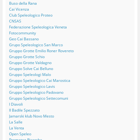
Buso della Rana
Cai Vicenza
Club Speleologico Proteo
CNSAS
Federazione Speleologica Veneta
Fotocommunity
Geo Cai Bassano
Grupo Speleologico San Marco
Gruppo Grotte Emilio Roner Rovereto
Gruppo Grotte Schio
Gruppo Grotte Valdagno
Gruppo Solve Cai Belluno
Gruppo Speleologi Malo
Gruppo Speleologico Cai Marostica
Gruppo Speleologico Lavis
Gruppo Speleologico Padovano
Gruppo Speleologico Settecomuni
I Diavoli
Il Badile Spezzato
Jamarski klub Novo Mesto
La Salle
La Venta
Open Speleo
Prometeo Ricerche