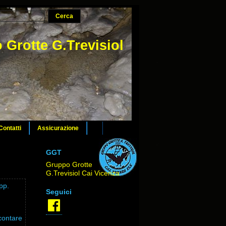
 Grotte G.Trevisiol
Contatti
Assicurazione
GGT
Gruppo Grotte
G.Trevisiol Cai Vicenza
pp.
Seguici
Facebook
ccontare