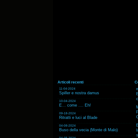
Articoli recenti
C
m
11-04-2024
Spiller e nostra damus
B
10-04-2024
E… come …. Eh!
F
09-18-2024
G
Ritratti e luci al Blade
04-08-2024
Buso della vecia (Monte di Malo)
I
s
04-05-2024