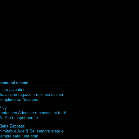
ommenti recenti
irko palentini
:
ravissimi ragazzi, i miei più sinceri
complimenti. Nessuno...
Miky
:
antastico Adeeeee e bravissimi tutti!
o Pro ti aspettano m...
Elena Zappata
:
nimitabile Ade!!! Sei sempre stata e
empre sarai una gran...