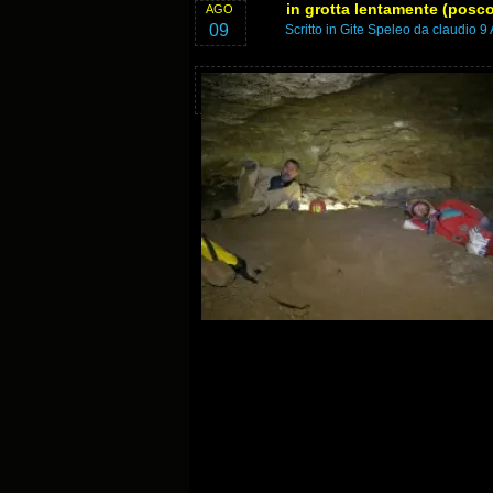
in grotta lentamente (posco
AGO
09
Scritto in
Gite Speleo
da claudio 9 