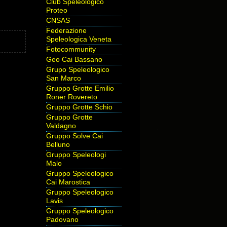
Club Speleologico
Proteo
CNSAS
Federazione
Speleologica Veneta
Fotocommunity
Geo Cai Bassano
Grupo Speleologico
San Marco
Gruppo Grotte Emilio
Roner Rovereto
Gruppo Grotte Schio
Gruppo Grotte
Valdagno
Gruppo Solve Cai
Belluno
Gruppo Speleologi
Malo
Gruppo Speleologico
Cai Marostica
Gruppo Speleologico
Lavis
Gruppo Speleologico
Padovano