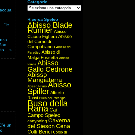
Categorie
Categorie
n acqua
Ricerca Speleo
Abisso Blade
… “le
Runner
Abisso
Abisso
Claude Fighera
enza
del Corno di
 Mao
Campobianco
Abisso del
tto… »
Abisso di
Paradiso
Malga Fossetta
Abisso
Abisso
Flavia
Gallo Cedrone
Abisso
Mangiaterra
Abisso
Abisso Primo
Spiller
Alberto
Rossi
Buco del Prestigio
Buso della
Rana
Cai
Campo Speleo
Caverna
canyoning
 C’è un
del Sieson
Cena
no
Colli Berici
Corso di