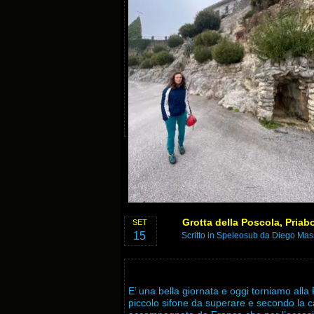
Grotta della Poscola, Priab
SET
15
Scritto in
Speleosub
da Diego Mass
E’ una bella giornata e oggi torniamo alla
piccolo sifone da superare e secondo la c