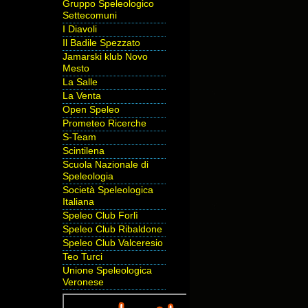
Gruppo Speleologico
Settecomuni
I Diavoli
Il Badile Spezzato
Jamarski klub Novo
Mesto
La Salle
La Venta
Open Speleo
Prometeo Ricerche
S-Team
Scintilena
Scuola Nazionale di
Speleologia
Società Speleologica
Italiana
Speleo Club Forlì
Speleo Club Ribaldone
Speleo Club Valceresio
Teo Turci
Unione Speleologica
Veronese