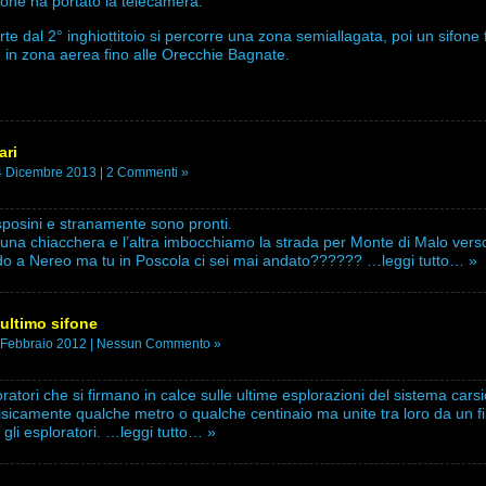
one ha portato la telecamera.
te dal 2° inghiottitoio si percorre una zona semiallagata, poi un sifone 
 in zona aerea fino alle Orecchie Bagnate.
ari
4 Dicembre 2013 |
2 Commenti »
posini e stranamente sono pronti.
una chiacchera e l’altra imbocchiamo la strada per Monte di Malo verso
edo a Nereo ma tu in Poscola ci sei mai andato??????
…leggi tutto… »
ultimo sifone
 Febbraio 2012 |
Nessun Commento »
oratori che si firmano in calce sulle ultime esplorazioni del sistema cars
isicamente qualche metro o qualche centinaio ma unite tra loro da un fi
gli esploratori.
…leggi tutto… »