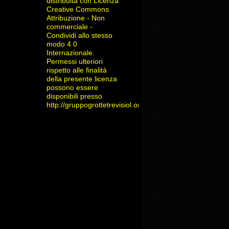
distribuita con Licenza
Creative Commons
Attribuzione - Non
commerciale -
Condividi allo stesso
modo 4.0
Internazionale
.
Permessi ulteriori
rispetto alle finalità
della presente licenza
possono essere
disponibili presso
http://gruppogrottetrevisiol.org/contatti/
.