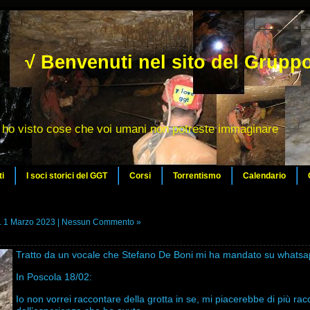
√ Benvenuti nel sito del Gruppo
ho visto cose che voi umani non potreste immaginare
ti
I soci storici del GGT
Corsi
Torrentismo
Calendario
. 1 Marzo 2023 |
Nessun Commento »
Tratto da un vocale che Stefano De Boni mi ha mandato su whatsa
In Poscola 18/02:
Io non vorrei raccontare della grotta in se, mi piacerebbe di più ra