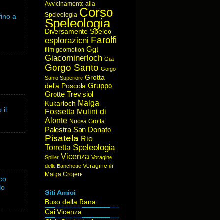
Avvicinamento alla
Corso
Speleologia
fino a
Speleologia
Diversamente Speleo
Farolfi
esplorazioni
Ggt
film
geomotion
Giacominerloch
Gita
Gorgo Santo
Gorgo
Grotta
Santo Superiore
Gruppo
della Poscola
Grotte Trevisiol
Malga
Kukarloch
 il
Fossetta
Mulini di
Alonte
Nuova Grotta
Palestra San Donato
Pisatela
Rio
Speleologia
Torretta
Vicenza
Spiller
Voragine
Voragine di
delle Banchette
Malga Crojere
ico
lo
Siti Amici
Buso della Rana
Cai Vicenza