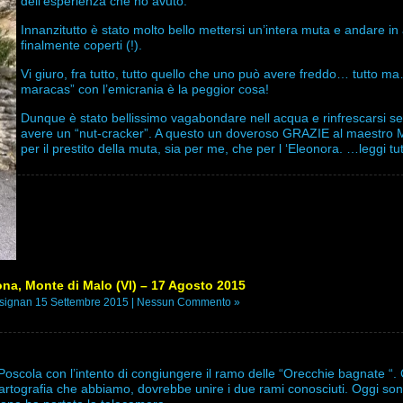
dell’esperienza che ho avuto.
Innanzitutto è stato molto bello mettersi un’intera muta e andare i
finalmente coperti (!).
Vi giuro, fra tutto, tutto quello che uno può avere freddo… tutto ma
maracas” con l’emicrania è la peggior cosa!
Dunque è stato bellissimo vagabondare nell acqua e rinfrescarsi s
avere un “nut-cracker”. A questo un doveroso GRAZIE al maestro
per il prestito della muta, sia per me, che per l ‘Eleonora.
…leggi tu
ona, Monte di Malo (VI) – 17 Agosto 2015
ignan 15 Settembre 2015 |
Nessun Commento »
 Poscola con l’intento di congiungere il ramo delle “Orecchie bagnate “.
artografia che abbiamo, dovrebbe unire i due rami conosciuti. Oggi so