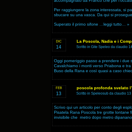
accompagnato da Franco che per l’occasi
Per raggiungere la zona interessata, si par
sbucare su una vasca. Da qui si prosegue
Superato il primo sifone
…leggi tutto… »
La Poscola, Nadia e i Comp
DIC
14
Scritto in
Gite Speleo
da claudio 1
Oggi pomeriggio passo a prendere i due s
Cavalchiamo i monti verso Priabona e tra 
Buso della Rana e così quasi a caso chi
poscola profonda svelato l’
FEB
13
Scritto in
Speleosub
da claudio 13
Scrivo qui un articolo per conto degli espl
Pisatela Rana Poscola tre grotte lontane f
invisibile che metro dopo metro dipanano 