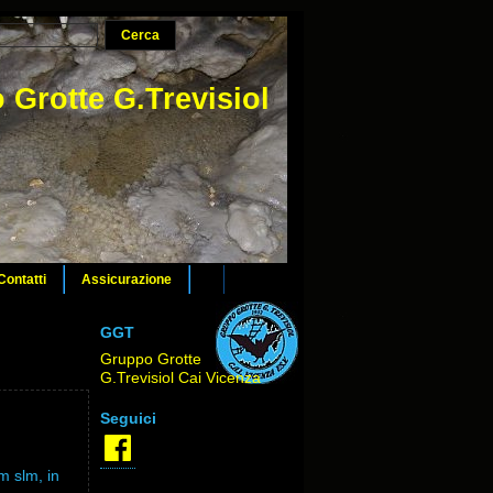
 Grotte G.Trevisiol
Contatti
Assicurazione
GGT
Gruppo Grotte
G.Trevisiol Cai Vicenza
Seguici
Facebook
m slm, in