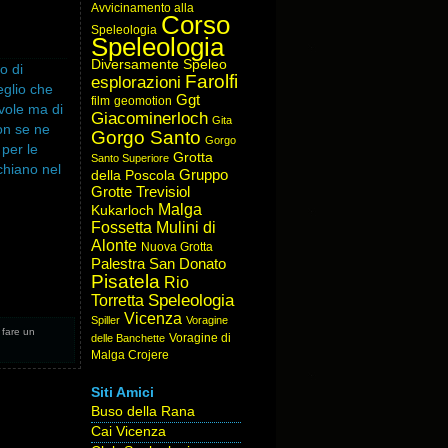
Avvicinamento alla
Corso
Speleologia
Speleologia
Diversamente Speleo
o di
Farolfi
esplorazioni
eglio che
Ggt
film
geomotion
vole ma di
Giacominerloch
Gita
non se ne
Gorgo Santo
Gorgo
 per le
Grotta
Santo Superiore
chiano nel
Gruppo
della Poscola
ripiegare
Grotte Trevisiol
Malga
Kukarloch
Fossetta
Mulini di
Alonte
Nuova Grotta
Palestra San Donato
Pisatela
Rio
Speleologia
Torretta
Vicenza
Spiller
Voragine
o fare un
Voragine di
delle Banchette
Malga Crojere
Siti Amici
Buso della Rana
Cai Vicenza