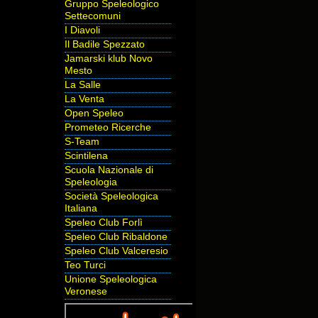
Gruppo Speleologico
Settecomuni
I Diavoli
Il Badile Spezzato
Jamarski klub Novo
Mesto
La Salle
La Venta
Open Speleo
Prometeo Ricerche
S-Team
Scintilena
Scuola Nazionale di
Speleologia
Società Speleologica
Italiana
Speleo Club Forlì
Speleo Club Ribaldone
Speleo Club Valceresio
Teo Turci
Unione Speleologica
Veronese