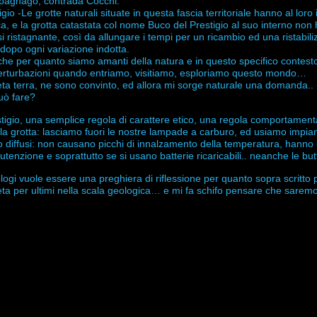
Spagnago, contrada Cocchi.
o -Le grotte naturali situate in questa fascia territoriale hanno al loro
a, e la grotta catastata col nome Buco del Prestigio al suo interno non h
si ristagnante, così da allungare i tempi per un ricambio ed una ristabil
 dopo ogni variazione indotta.
 che per quanto siamo amanti della natura e in questo specifico contes
erturbazioni quando entriamo, visitiamo, esploriamo questo mondo…
neta terra, ne sono convinto, ed allora mi sorge naturale una domanda..
uò fare?
tigio, una semplice regola di carattere etico, una regola comportamental
la grotta: lasciamo fuori le nostre lampade a carburo, ed usiamo impian
olto diffusi: non causano picchi di innalzamento della temperatura, hanno
tenzione e soprattutto se si usano batterie ricaricabili.. neanche le butt
eologi vuole essere una preghiera di riflessione per quanto sopra scritto
eta per ultimi nella scala geologica… e mi fa schifo pensare che saremo 