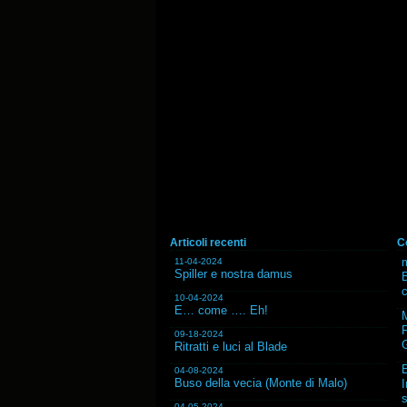
Articoli recenti
C
m
11-04-2024
Spiller e nostra damus
B
10-04-2024
E… come …. Eh!
F
09-18-2024
G
Ritratti e luci al Blade
04-08-2024
Buso della vecia (Monte di Malo)
I
s
04-05-2024