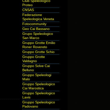
Club Speleologico
Proteo
CNSAS
Federazione
Speleologica Veneta
Fotocommunity
Geo Cai Bassano
Grupo Speleologico
San Marco
Gruppo Grotte Emilio
Roner Rovereto
Gruppo Grotte Schio
Gruppo Grotte
Valdagno
Gruppo Solve Cai
Belluno
Gruppo Speleologi
Malo
Gruppo Speleologico
Cai Marostica
Gruppo Speleologico
Lavis
Gruppo Speleologico
Padovano