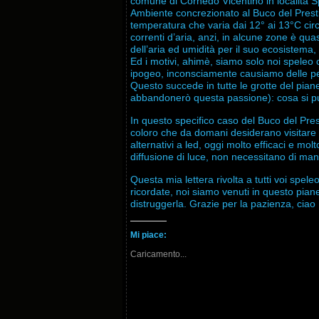
comune di Cornedo Vicentino in località 
Ambiente concrezionato al Buco del Prestigi
temperatura che varia dai 12° ai 13°C circ
correnti d’aria, anzi, in alcune zone è qua
dell’aria ed umidità per il suo ecosistema,
Ed i motivi, ahimè, siamo solo noi speleo
ipogeo, inconsciamente causiamo delle p
Questo succede in tutte le grotte del pia
abbandonerò questa passione): cosa si p
In questo specifico caso del Buco del Pres
coloro che da domani desiderano visitare 
alternativi a led, oggi molto efficaci e m
diffusione di luce, non necessitano di manu
Questa mia lettera rivolta a tutti voi spel
ricordate, noi siamo venuti in questo pian
distruggerla. Grazie per la pazienza, ciao
Mi piace:
Caricamento...