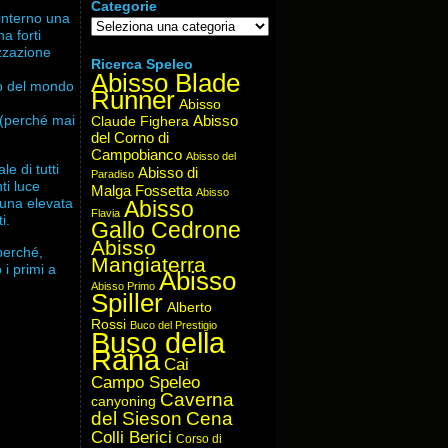
Categorie
 interno una
Categorie
a forti
izzazione
Ricerca Speleo
Abisso Blade
to del mondo
Runner
Abisso
 (perché mai
Abisso
Claude Fighera
del Corno di
Campobianco
Abisso del
e di tutti
Abisso di
Paradiso
ti luce
Malga Fossetta
Abisso
 una elevata
Abisso
Flavia
i.
Gallo Cedrone
Abisso
 perché,
Mangiaterra
i primi a
Abisso
Abisso Primo
Spiller
Alberto
Rossi
Buco del Prestigio
Buso della
Rana
Cai
Campo Speleo
Caverna
canyoning
del Sieson
Cena
Colli Berici
Corso di