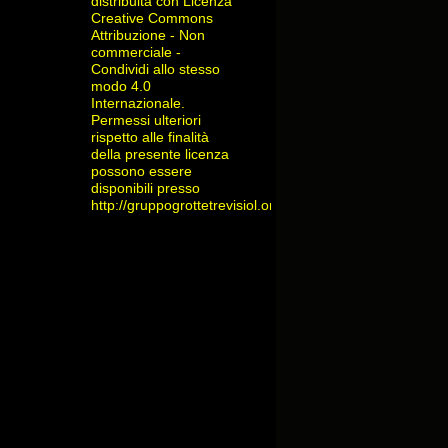
distribuita con Licenza
Creative Commons
Attribuzione - Non
commerciale -
Condividi allo stesso
modo 4.0
Internazionale
.
Permessi ulteriori
rispetto alle finalità
della presente licenza
possono essere
disponibili presso
http://gruppogrottetrevisiol.org/contatti/
.