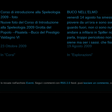
Corso di introduzione alla Speleologia
BUCO NELL'ELMO
2009 - foto
venerdì 14 agosto ha smess
Nuove foto del Corso di Introduzione
piovere da un'ora e sono sv
alla Speleologia 2009 Grotta del
guardo fuori, non ci sono nu
Popolo --Pisatela --Buco del Prestigio
andare a infilarsi in Spiller 
Valdagno VI
parla, troppo pericoloso non
piene ma per i sassi, che fis
23 Ottobre 2009
19 Agosto 2009
primo pozzo. Così decido di 
per…
In "Corsi"
In "Esplorazioni"
lo trovate nell'archivio
Eventi
. Segui i commenti con
RSS 2.0
feed. puoi
lasciare un commento
, 