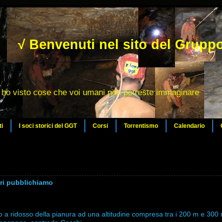
√ Benvenuti nel sito del Gruppo
ho visto cose che voi umani non potreste immaginare
ti
I soci storici del GGT
Corsi
Torrentismo
Calendario
eri pubblichiamo
rio a ridosso della pianura ad una altitudine compresa tra i 200 m e 300 