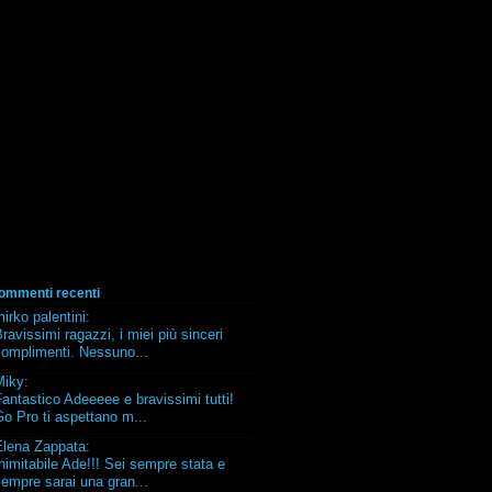
ommenti recenti
irko palentini
:
ravissimi ragazzi, i miei più sinceri
complimenti. Nessuno...
Miky
:
antastico Adeeeee e bravissimi tutti!
o Pro ti aspettano m...
Elena Zappata
:
nimitabile Ade!!! Sei sempre stata e
empre sarai una gran...