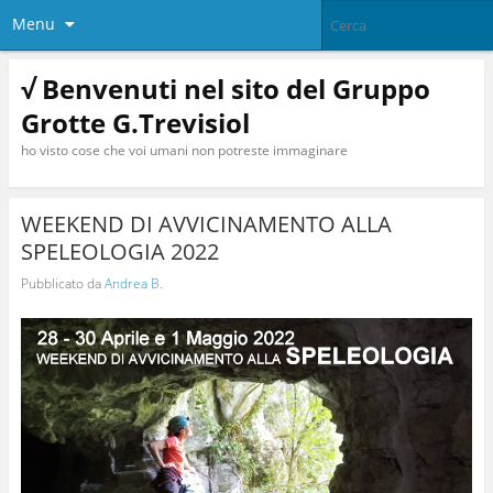
Menu
√ Benvenuti nel sito del Gruppo
Grotte G.Trevisiol
ho visto cose che voi umani non potreste immaginare
WEEKEND DI AVVICINAMENTO ALLA
SPELEOLOGIA 2022
Pubblicato da
Andrea B.