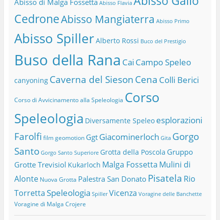
Abisso Gallo
Abisso di Malga Fossetta
Abisso Flavia
Cedrone
Abisso Mangiaterra
Abisso Primo
Abisso Spiller
Alberto Rossi
Buco del Prestigio
Buso della Rana
Cai
Campo Speleo
Caverna del Sieson
Cena
Colli Berici
canyoning
Corso
Corso di Avvicinamento alla Speleologia
Speleologia
esplorazioni
Diversamente Speleo
Farolfi
Gorgo
Giacominerloch
Ggt
film
geomotion
Gita
Santo
Gruppo
Grotta della Poscola
Gorgo Santo Superiore
Malga Fossetta
Mulini di
Grotte Trevisiol
Kukarloch
Pisatela
Alonte
Rio
Palestra San Donato
Nuova Grotta
Speleologia
Torretta
Vicenza
Spiller
Voragine delle Banchette
Voragine di Malga Crojere