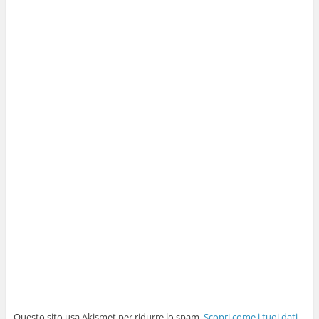
Questo sito usa Akismet per ridurre lo spam.
Scopri come i tuoi dati