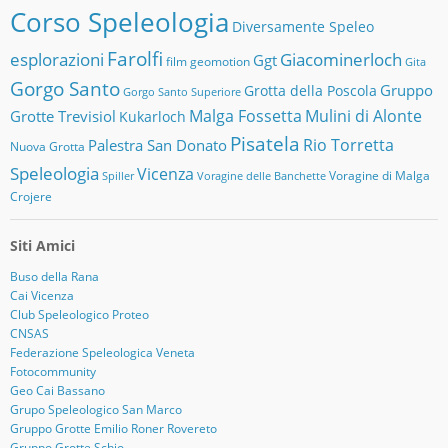
Corso Speleologia
Diversamente Speleo
Farolfi
esplorazioni
Giacominerloch
Ggt
film
geomotion
Gita
Gorgo Santo
Gruppo
Grotta della Poscola
Gorgo Santo Superiore
Malga Fossetta
Mulini di Alonte
Grotte Trevisiol
Kukarloch
Pisatela
Rio Torretta
Palestra San Donato
Nuova Grotta
Speleologia
Vicenza
Voragine di Malga
Spiller
Voragine delle Banchette
Crojere
Siti Amici
Buso della Rana
Cai Vicenza
Club Speleologico Proteo
CNSAS
Federazione Speleologica Veneta
Fotocommunity
Geo Cai Bassano
Grupo Speleologico San Marco
Gruppo Grotte Emilio Roner Rovereto
Gruppo Grotte Schio