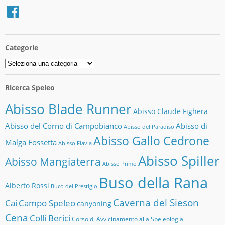
Facebook
Categorie
Categorie
Ricerca Speleo
Abisso Blade Runner
Abisso Claude Fighera
Abisso del Corno di Campobianco
Abisso di
Abisso del Paradiso
Abisso Gallo Cedrone
Malga Fossetta
Abisso Flavia
Abisso Spiller
Abisso Mangiaterra
Abisso Primo
Buso della Rana
Alberto Rossi
Buco del Prestigio
Caverna del Sieson
Cai
Campo Speleo
canyoning
Cena
Colli Berici
Corso di Avvicinamento alla Speleologia