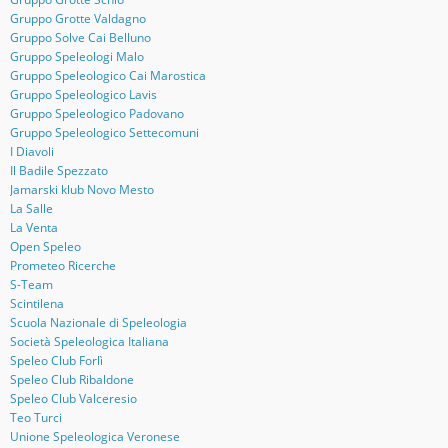
Gruppo Grotte Valdagno
Gruppo Solve Cai Belluno
Gruppo Speleologi Malo
Gruppo Speleologico Cai Marostica
Gruppo Speleologico Lavis
Gruppo Speleologico Padovano
Gruppo Speleologico Settecomuni
I Diavoli
Il Badile Spezzato
Jamarski klub Novo Mesto
La Salle
La Venta
Open Speleo
Prometeo Ricerche
S-Team
Scintilena
Scuola Nazionale di Speleologia
Società Speleologica Italiana
Speleo Club Forlì
Speleo Club Ribaldone
Speleo Club Valceresio
Teo Turci
Unione Speleologica Veronese