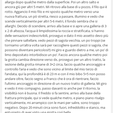
allarga dopo qualche metro dalla superficie. Poi un altro salto e
ancora giù per altri 5 metri. Mi ritrovo alla base di u pozzo, il filo qui è
rotto. Aggancio il mio filo e mi sposto qualche metro verso una
nuova frattura, un pò stretta, riesco a passare, illumino e vedo che
scende verticalmente per altri 5-6 metri, il fondo sembra che si
allarghi. Decido di scendere, arrivo alla base e si apre una galleria di 3
x 2 di altezza, l’acqua è limpidissima la roccia e stratificata, si hanno
delle sensazioni indescrivibili, proseguo e dato il mio assetto devo più
che pinnare saltellare, vedo pezzi di sagola vecchia, un po troppi (se
torniamo un’altra volta sarà per raccogliere questi pezzi si sagola, che
possono diventare pericolosi!!) mi giro e guardo dietro a me, un po’ di
limo depositato intorbidisce un po’. Faccio ancora qualche metro poi
la grotta cambia direzione verso dx, proseguo per un altro tratto, la
sezione della grotta rimane di 3×2 circa, faccio qualche ancoraggio e
controllo l’aria e vedo che sono vicino al limite del mio terzo di
l’andata, qui la profondità è di 23 m e con il mio bibo 5+5 non posso
andare oltre, faccio segno a Franco che è ora di rientrare, faccio
l’ultimo ancoraggio in direzione di un nuovo tratto di galleria. Mi giro
e vedo il mio compagno, passo davanti io anche per il ritorno, la
visibilità non è buona. Il freddo si fa sentire, arrivo alla base della
frattura principale, qui si vede qualche metro, e piano piano risalgo
verticalmente, mi arrampico con le mani per salire, sono troppo
negativo. Dopo 20 minuti circa sono fuori, infreddolito e stanco, ma
entusiasto di aver visto una grotta così bella.