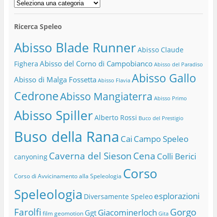
Categorie
Ricerca Speleo
Abisso Blade Runner
Abisso Claude
Abisso del Corno di Campobianco
Fighera
Abisso del Paradiso
Abisso Gallo
Abisso di Malga Fossetta
Abisso Flavia
Cedrone
Abisso Mangiaterra
Abisso Primo
Abisso Spiller
Alberto Rossi
Buco del Prestigio
Buso della Rana
Cai
Campo Speleo
Caverna del Sieson
Cena
Colli Berici
canyoning
Corso
Corso di Avvicinamento alla Speleologia
Speleologia
esplorazioni
Diversamente Speleo
Farolfi
Gorgo
Giacominerloch
Ggt
film
geomotion
Gita