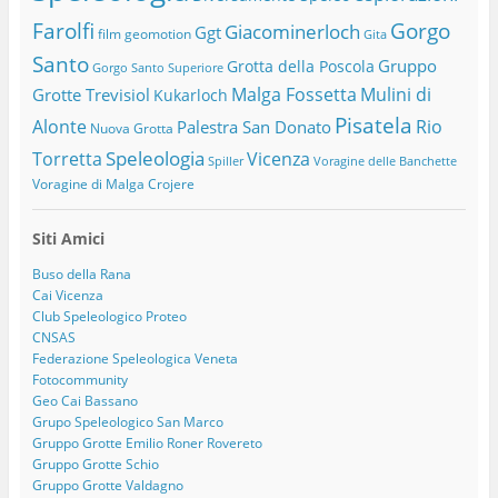
Farolfi
Gorgo
Giacominerloch
Ggt
film
geomotion
Gita
Santo
Gruppo
Grotta della Poscola
Gorgo Santo Superiore
Malga Fossetta
Mulini di
Grotte Trevisiol
Kukarloch
Pisatela
Alonte
Rio
Palestra San Donato
Nuova Grotta
Speleologia
Torretta
Vicenza
Spiller
Voragine delle Banchette
Voragine di Malga Crojere
Siti Amici
Buso della Rana
Cai Vicenza
Club Speleologico Proteo
CNSAS
Federazione Speleologica Veneta
Fotocommunity
Geo Cai Bassano
Grupo Speleologico San Marco
Gruppo Grotte Emilio Roner Rovereto
Gruppo Grotte Schio
Gruppo Grotte Valdagno