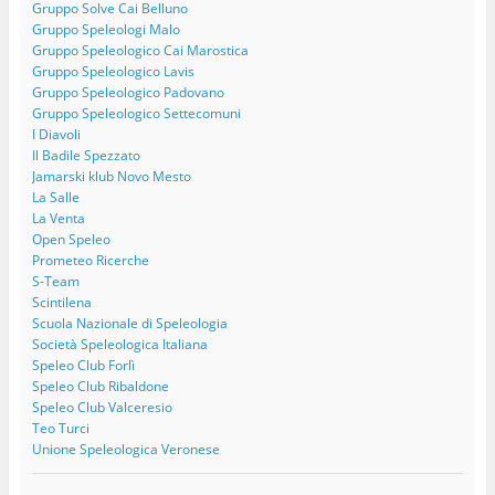
Gruppo Solve Cai Belluno
Gruppo Speleologi Malo
Gruppo Speleologico Cai Marostica
Gruppo Speleologico Lavis
Gruppo Speleologico Padovano
Gruppo Speleologico Settecomuni
I Diavoli
Il Badile Spezzato
Jamarski klub Novo Mesto
La Salle
La Venta
Open Speleo
Prometeo Ricerche
S-Team
Scintilena
Scuola Nazionale di Speleologia
Società Speleologica Italiana
Speleo Club Forlì
Speleo Club Ribaldone
Speleo Club Valceresio
Teo Turci
Unione Speleologica Veronese