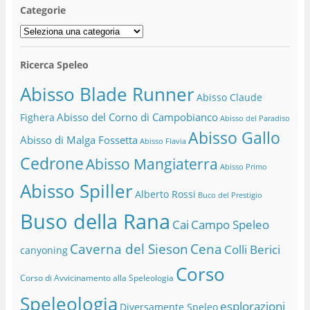
Categorie
Categorie
Ricerca Speleo
Abisso Blade Runner
Abisso Claude
Abisso del Corno di Campobianco
Fighera
Abisso del Paradiso
Abisso Gallo
Abisso di Malga Fossetta
Abisso Flavia
Cedrone
Abisso Mangiaterra
Abisso Primo
Abisso Spiller
Alberto Rossi
Buco del Prestigio
Buso della Rana
Cai
Campo Speleo
Caverna del Sieson
Cena
Colli Berici
canyoning
Corso
Corso di Avvicinamento alla Speleologia
Speleologia
esplorazioni
Diversamente Speleo