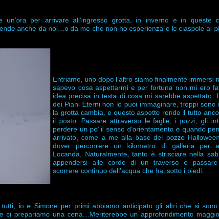
e un’ora per arrivare all’ingresso grotta, in inverno e in queste c
pende anche da noi…o da me che non ho esperienza e le ciaspole ai p
Entriamo, uno dopo l’altro siamo finalmente immersi n
sapevo cosa aspettarmi e per fortuna non mi ero f
idea precisa in testa di cosa mi sarebbe aspettato. 
dei Piani Eterni non lo puoi immaginare, troppi sono i
la grotta cambia, e questo aspetto rende il tutto anco
il posto. Passare attraverso le faglie, i pozzi, gli inte
perdere un po’ il senso d’orientamento e quando pen
arrivato, come a me alla base del pozzo Halloween, 
dover percorrere un kilometro di galleria per ar
Locanda. Naturalmente, tanto è strisciare nella sab
appendersi alle corde di un traverso e passare
scorrere continuo dell’acqua che hai sotto i piedi.
 tutti, io e Simone per primi abbiamo anticipato gli altri che si sono
e e ci prepariamo una cena…Meriterebbe un approfondimento maggior