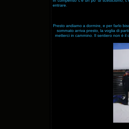
In compenso c’è un po’ di scetticismo, c’
entrare.
Presto andiamo a dormire, e per farlo bisog
sommato arriva presto, la voglia di parti
metterci in cammino. Il sentiero non è il