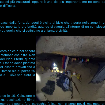
 aspetti più trascurati, eppure è uno dei più importanti, me ne sono a
 difficoltà.
ssi dalla forra dei poeti è vicina al bivio che ti porta nelle zone in e
importa la profondità quando si viaggia all’interno di un complesso
 da quella che ci ostiniamo a chiamare civiltà.
ncora dolce e poi ancora
o stomaco che altro. Non
dei Piani Eterni, quanto
e il fondo dov’è piantata
r essere arrivati fino a
 invece sia al pozzo 60
tto a – 450 non c’era la
erso le 10. Colazione e
za, destinazione Bimbi
i mondo bisogna fare parecchia fatica, non ci sono pozzi, ma meandri,