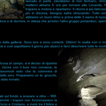
lasciato in parte. Decidiamo di non fermarci, imm
metterci almeno 5 ore per tornare alla Locanda. P
trapano a motore e ripartiamo. Il ritorno è più fatico
più in discesa, bisogna salire strisciando. Tutto 
abbiamo un buon ritmo e prima delle 3 siamo di nuo
ce e di dormire, in attesa che arrivino l’altro gruppo portandoci, spe
e dalla galleria. Sono loro e sono contenti. Ottimo! In realtà non ci 
a e così aspettiamo il giorno per alzarci e farci descrivere tutte le novit
cosa al campo, si è deciso di ripartire
 Uscire con il buio non conviene, le
vorevoli visto che la colonnina di
dello zero. Prepariamo un te, gnocchi,
stato trovato.
ati sul fondo a scavare a oltre – 900.
benché i trapani non funzionassero la
ccio e Cristiano, a metà tra il felice e