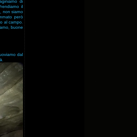
aginiamo di
rendiamo il
so, non siamo
sommato però
vo al campo.
riamo, buone
muoviamo dal
à.