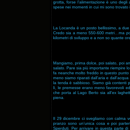
grotta, forse l’alimentazione è uno degli
spese nei momenti in cui mi sono trovato in
La Locanda è un posto bellissimo, a due pa
Credo sia a meno 550-600 metri…ma poco 
kilometri di sviluppo e a non so quante ore
Mangiamo, prima dolce, poi salato, poi a
salato. Pare sia più importante riempire l
fa neanche molto freddo in questo punto 
meno siamo riparati dall’aria e dall’acqua 
la tenda è sabbioso. Siamo già contenti pe
lì, le premesse erano meno favorevoli ed
che porta al Lago Berto sia all’ex laghe
piena.
Il 29 dicembre ci svegliamo con calma v
pranzo sono un’unica cosa e poi parten
Sperduti. Per arrivare in questa parte d