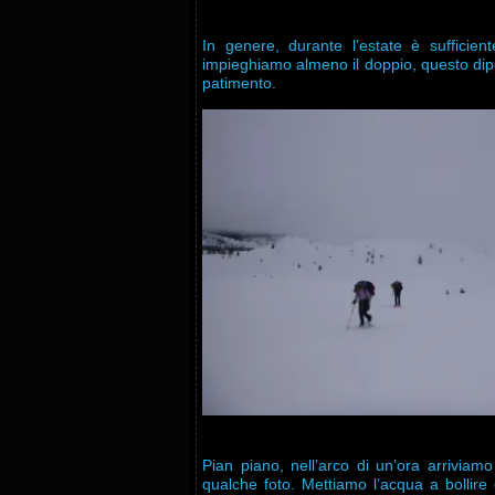
In genere, durante l’estate è sufficient
impieghiamo almeno il doppio, questo di
patimento.
Pian piano, nell’arco di un’ora arriviamo
qualche foto. Mettiamo l’acqua a bollir