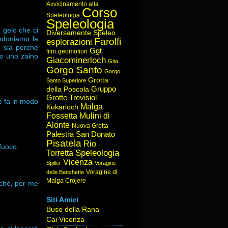
Avvicinamento alla
Corso
Speleologia
Speleologia
 gelo che ci
Diversamente Speleo
andoniamo la
Farolfi
esplorazioni
, sia perché
Ggt
film
geomotion
ho uno zaino
Giacominerloch
Gita
Gorgo Santo
Gorgo
Grotta
Santo Superiore
Gruppo
della Poscola
Grotte Trevisiol
e fa in modo
Malga
Kukarloch
Fossetta
Mulini di
Alonte
Nuova Grotta
Palestra San Donato
Pisatela
Rio
fuoco.
Speleologia
Torretta
Vicenza
Spiller
Voragine
Voragine di
delle Banchette
Malga Crojere
rché, per me
Siti Amici
Buso della Rana
Cai Vicenza