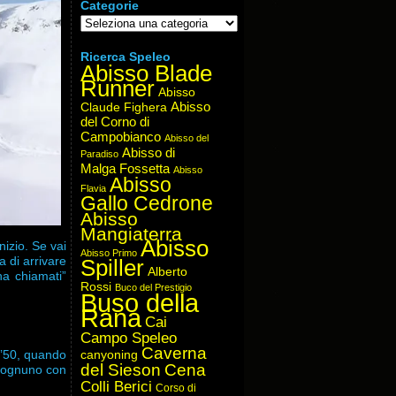
Categorie
Categorie
Ricerca Speleo
Abisso Blade
Runner
Abisso
Abisso
Claude Fighera
del Corno di
Campobianco
Abisso del
Abisso di
Paradiso
Malga Fossetta
Abisso
Abisso
Flavia
Gallo Cedrone
Abisso
Mangiaterra
Abisso
izio. Se vai
Abisso Primo
a di arrivare
Spiller
Alberto
ha chiamati”
Rossi
Buco del Prestigio
Buso della
Rana
Cai
Campo Speleo
Caverna
i ’50, quando
canyoning
del Sieson
Cena
; ognuno con
Colli Berici
Corso di