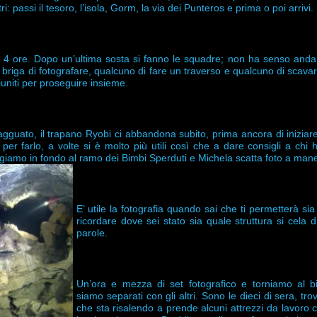
 passi il tesoro, l’isola, Gorm, la via dei Punteros e prima o poi arrivi.
 4 ore. Dopo un’ultima sosta si fanno le squadre; non ha senso andare
briga di fotografare, qualcuno di fare un traverso e qualcuno di scavar
uniti per proseguire insieme.
 agguato, il trapano Ryobi ci abbandona subito, prima ancora di iniziar
 per farlo, a volte si è molto più utili così che a dare consigli a chi 
giamo in fondo al ramo dei Bimbi Sperduti e Michela scatta foto a mane
E’ utile la fotografia quando sai che ti permetterà si
ricordare dove sei stato sia quale struttura si cela d
parole.
Un’ora e mezza di set fotografico e torniamo al b
siamo separati con gli altri. Sono le dieci di sera, tr
che sta risalendo a prende alcuni attrezzi da lavoro