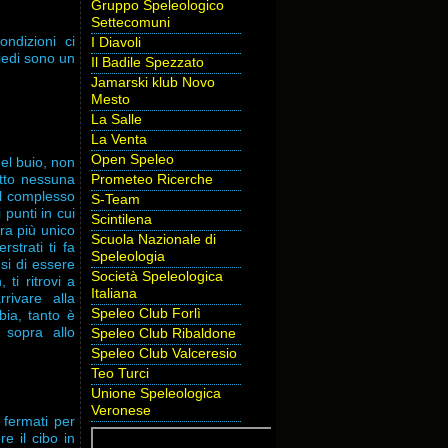
Gruppo Speleologico
Settecomuni
ondizioni ci
I Diavoli
iedi sono un
Il Badile Spezzato
Jamarski klub Novo
Mesto
La Salle
La Venta
Open Speleo
el buio, non
Prometeo Ricerche
atto nessuna
Il complesso
S-Team
 punti in cui
Scintilena
ra più unico
Scuola Nazionale di
rstrati ti fa
Speleologia
si di essere
Società Speleologica
ti ritrovi a
Italiana
rivare alla
Speleo Club Forlì
bia, tanto è
 sopra allo
Speleo Club Ribaldone
Speleo Club Valceresio
Teo Turci
Unione Speleologica
Veronese
 fermati per
e il cibo in