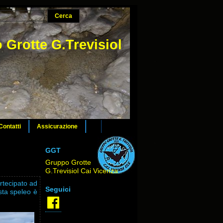
 Grotte G.Trevisiol
Contatti
Assicurazione
GGT
Gruppo Grotte
G.Trevisiol Cai Vicenza
rtecipato ad
Seguici
sta speleo è
Facebook