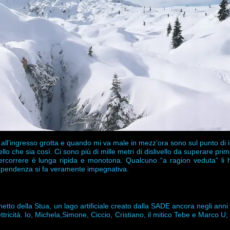
ll’ingresso grotta e quando mi va male in mezz’ora sono sul punto di in
lo che sia così. Ci sono più di mille metri di dislivello da superare prim
ercorrere è lunga ripida e monotona. Qualcuno “a ragion veduta” li 
 la pendenza si fa veramente impegnativa.
hetto della Stua, un lago artificiale creato dalla SADE ancora negli ann
tricità. Io, Michela,Simone, Ciccio, Cristiano, il mitico Tebe e Marco U