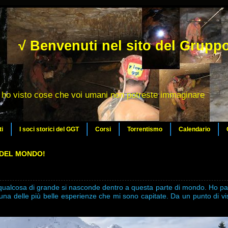
√ Benvenuti nel sito del Gruppo
ho visto cose che voi umani non potreste immaginare
ti
I soci storici del GGT
Corsi
Torrentismo
Calendario
 DEL MONDO!
qualcosa di grande si nasconde dentro a questa parte di mondo. Ho pa
na delle più belle esperienze che mi sono capitate. Da un punto di vi
.