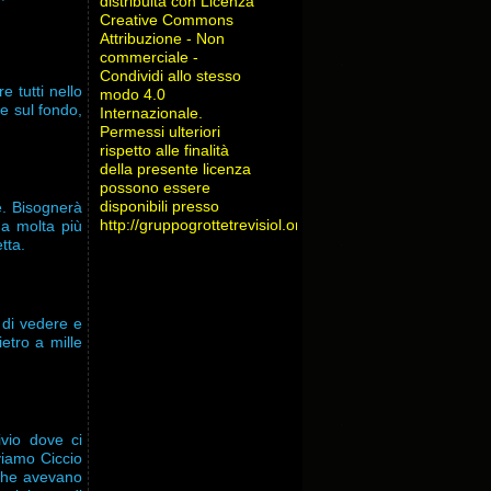
distribuita con Licenza
Creative Commons
Attribuzione - Non
commerciale -
Condividi allo stesso
 tutti nello
modo 4.0
e sul fondo,
Internazionale
.
Permessi ulteriori
rispetto alle finalità
della presente licenza
possono essere
disponibili presso
e. Bisognerà
http://gruppogrottetrevisiol.org/contatti/
.
ha molta più
tta.
a di vedere e
ietro a mille
ivio dove ci
oviamo Ciccio
 che avevano