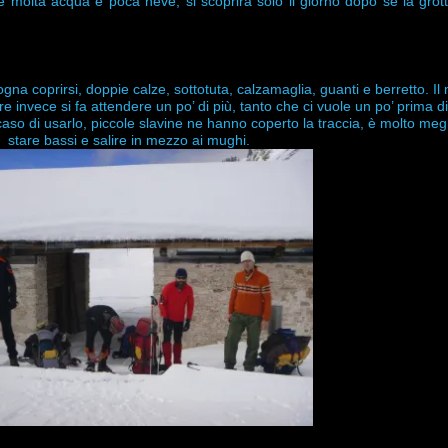
è molta acqua e poca neve, si scoprirà solo il giorno dopo se la grott
na coprirsi, doppie calze, sottotuta, calzamaglia, guanti e berretto. Il 
re invece si fa attendere un po’ di più, tanto che ci vuole un po’ prima di
 caso di usarlo, piccole slavine ne hanno coperto la traccia, è molto me
stare bassi e salire in mezzo ai mughi.