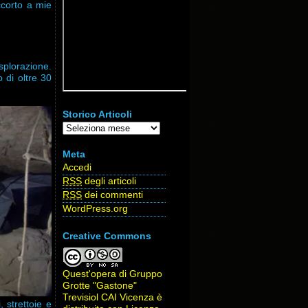
ccorto a mie
splorazione.
 di oltre 30
Storico Articoli
Storico
Articoli
Meta
Accedi
RSS
degli articoli
RSS
dei commenti
WordPress.org
Creative Commons
Quest'opera di
Gruppo
Grotte "Gastone"
Trevisiol CAI Vicenza
è
 strettoie e