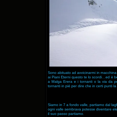
Sono abituato ad avvicinarmi in macchina a
ai Piani Eterni questo te lo scordi…ed è bel
a Malga Erera e i tornanti o la via da p
tornanti in pié per dire che in certi punti
Siamo in 7 a fondo valle, partiamo dal lag
ogni valle sembrava potesse diventare elet
il suo passo partiamo.