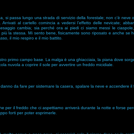
, si passa lungo una strada di servizio della forestale; non c’è neve o
 Arrivati al cartello comincia a vedersi l’effetto delle nevicate; abb
saggio cambia; sia perché ora ai piedi ci siamo messi le ciaspole
 più la stessa. Mi sento bene, fisicamente sono riposato e anche se 
sso, il mio respiro e il mio battito.
ostro primo campo base. La malga è una ghiacciaia, la piana dove sorg
cola nuvola a coprire il sole per avvertire un freddo micidiale.
danno da fare per sistemare la casera, spalare la neve e accendere il 
he per il freddo che ci aspettiamo arriverà durante la notte e forse pe
ppo forti per poter esprimerle.