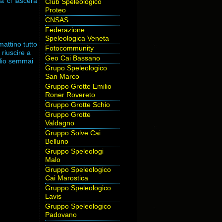
a ci lascerà
Club Speleologico
Proteo
CNSAS
Federazione
Speleologica Veneta
mattino tutto
Fotocommunity
 riuscire a
Geo Cai Bassano
glio semmai
Grupo Speleologico
San Marco
Gruppo Grotte Emilio
Roner Rovereto
Gruppo Grotte Schio
Gruppo Grotte
Valdagno
Gruppo Solve Cai
Belluno
Gruppo Speleologi
Malo
Gruppo Speleologico
Cai Marostica
Gruppo Speleologico
Lavis
Gruppo Speleologico
Padovano