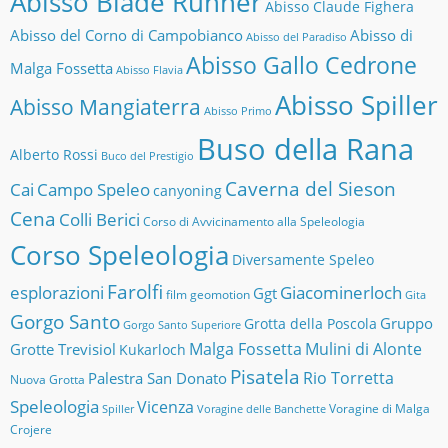
Abisso Blade Runner
Abisso Claude Fighera
Abisso del Corno di Campobianco
Abisso di
Abisso del Paradiso
Abisso Gallo Cedrone
Malga Fossetta
Abisso Flavia
Abisso Spiller
Abisso Mangiaterra
Abisso Primo
Buso della Rana
Alberto Rossi
Buco del Prestigio
Caverna del Sieson
Cai
Campo Speleo
canyoning
Cena
Colli Berici
Corso di Avvicinamento alla Speleologia
Corso Speleologia
Diversamente Speleo
Farolfi
esplorazioni
Giacominerloch
Ggt
film
geomotion
Gita
Gorgo Santo
Gruppo
Grotta della Poscola
Gorgo Santo Superiore
Malga Fossetta
Mulini di Alonte
Grotte Trevisiol
Kukarloch
Pisatela
Rio Torretta
Palestra San Donato
Nuova Grotta
Speleologia
Vicenza
Voragine di Malga
Spiller
Voragine delle Banchette
Crojere