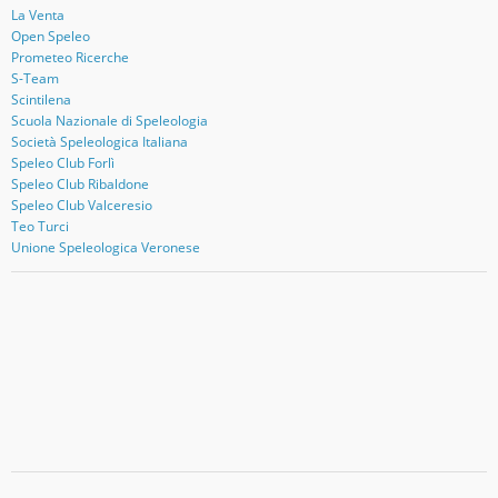
La Venta
Open Speleo
Prometeo Ricerche
S-Team
Scintilena
Scuola Nazionale di Speleologia
Società Speleologica Italiana
Speleo Club Forlì
Speleo Club Ribaldone
Speleo Club Valceresio
Teo Turci
Unione Speleologica Veronese