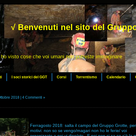
√ Benvenuti nel sito del Gruppo
ho visto cose che voi umani non potreste immaginare
ti
I soci storici del GGT
Corsi
Torrentismo
Calendario
ttobre 2018 |
4 Commenti »
Ferragosto 2018: salta il campo del Gruppo Grotte, per i
motivi: non so se vengo/magari non ho le ferie/ voi
organizzate e poi vi dico/etc.. E poi non si sa se c’è la