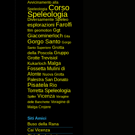
Avvicinamento alla
Corso
Speleologia
Speleologia
Diversamente Speleo
Farolfi
esplorazioni
Ggt
film
geomotion
Giacominerloch
Gita
Gorgo Santo
Gorgo
Grotta
Santo Superiore
Gruppo
della Poscola
Grotte Trevisiol
Malga
Kukarloch
Fossetta
Mulini di
Alonte
Nuova Grotta
Palestra San Donato
Pisatela
Rio
Speleologia
Torretta
Vicenza
Spiller
Voragine
Voragine di
delle Banchette
Malga Crojere
Siti Amici
Buso della Rana
Cai Vicenza