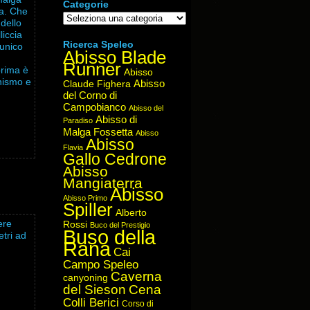
Categorie
ga. Che
Categorie
 dello
liccia
Ricerca Speleo
 unico
Abisso Blade
Runner
prima è
Abisso
onismo e
Abisso
Claude Fighera
del Corno di
Campobianco
Abisso del
Abisso di
Paradiso
Malga Fossetta
Abisso
Abisso
Flavia
Gallo Cedrone
Abisso
Mangiaterra
Abisso
Abisso Primo
Spiller
Alberto
ere
Rossi
Buco del Prestigio
Buso della
etri ad
Rana
Cai
Campo Speleo
Caverna
canyoning
del Sieson
Cena
Colli Berici
Corso di