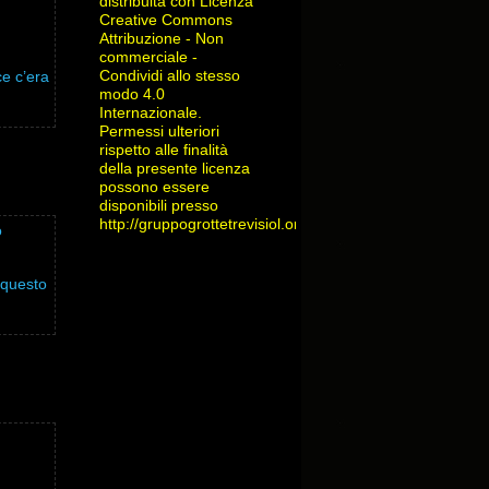
distribuita con Licenza
Creative Commons
Attribuzione - Non
commerciale -
Condividi allo stesso
ce c’era
modo 4.0
Internazionale
.
Permessi ulteriori
rispetto alle finalità
della presente licenza
possono essere
disponibili presso
http://gruppogrottetrevisiol.org/contatti/
.
o
a questo