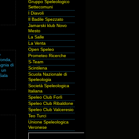
Gruppo Speleologico
Settecomuni
I Diavoli
Il Badile Spezzato
Jamarski klub Novo
Mesto
La Salle
La Venta
Open Speleo
o
Prometeo Ricerche
 fonda,
S-Team
agnia di
Scintilena
, un
Scuola Nazionale di
Sala
Speleologia
Società Speleologica
Italiana
Speleo Club Forlì
Speleo Club Ribaldone
Speleo Club Valceresio
Teo Turci
Unione Speleologica
Veronese