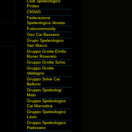
Club Speleologico
Proteo
CNSAS
Federazione
Speleologica Veneta
Fotocommunity
Geo Cai Bassano
Grupo Speleologico
San Marco
Gruppo Grotte Emilio
Roner Rovereto
Gruppo Grotte Schio
Gruppo Grotte
Valdagno
Gruppo Solve Cai
Belluno
Gruppo Speleologi
Malo
Gruppo Speleologico
Cai Marostica
Gruppo Speleologico
Lavis
Gruppo Speleologico
Padovano