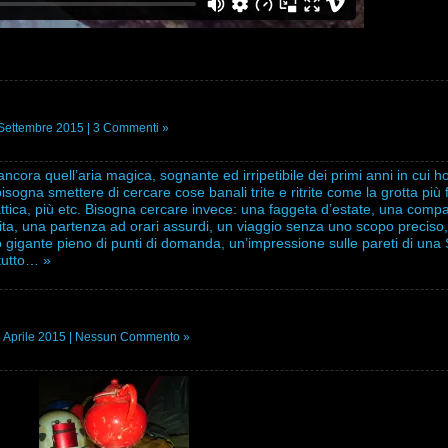
Settembre 2015 |
3 Commenti »
ncora quell’aria magica, sognante ed irripetibile dei primi anni in cui h
bisogna smettere di cercare cose banali trite e ritrite come la grotta più
idattica, più etc. Bisogna cercare invece: una faggeta d’estate, una comp
itrita, una partenza ad orari assurdi, un viaggio senza uno scopo preciso
 gigante pieno di punti di domanda, un’impressione sulle pareti di una 
tutto… »
 Aprile 2015 |
Nessun Commento »