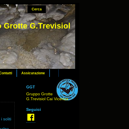
 Grotte G.Trevisiol
Contatti
Assicurazione
GGT
Gruppo Grotte
G.Trevisiol Cai Vicenza
Seguici
Facebook
 soliti
 malga