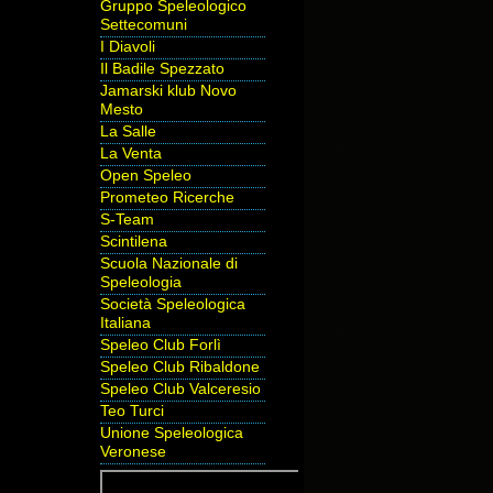
Gruppo Speleologico
Settecomuni
I Diavoli
Il Badile Spezzato
Jamarski klub Novo
Mesto
La Salle
La Venta
Open Speleo
Prometeo Ricerche
S-Team
Scintilena
Scuola Nazionale di
Speleologia
Società Speleologica
Italiana
Speleo Club Forlì
Speleo Club Ribaldone
Speleo Club Valceresio
Teo Turci
Unione Speleologica
Veronese