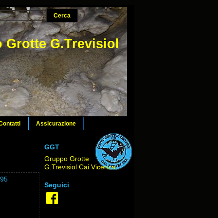
 Grotte G.Trevisiol
Contatti
Assicurazione
GGT
Gruppo Grotte
G.Trevisiol Cai Vicenza
°95
Seguici
Facebook