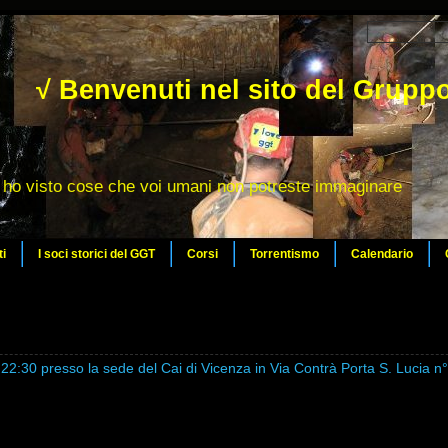
√ Benvenuti nel sito del Gruppo
ho visto cose che voi umani non potreste immaginare
ti
I soci storici del GGT
Corsi
Torrentismo
Calendario
lle 22:30 presso la sede del Cai di Vicenza in Via Contrà Porta S. Lucia n