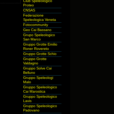
Club Speleologico
Proteo
CNSAS
Federazione
Speleologica Veneta
Fotocommunity
Geo Cai Bassano
Grupo Speleologico
San Marco
Gruppo Grotte Emilio
Roner Rovereto
Gruppo Grotte Schio
Gruppo Grotte
Valdagno
Gruppo Solve Cai
Belluno
Gruppo Speleologi
Malo
Gruppo Speleologico
Cai Marostica
Gruppo Speleologico
Lavis
Gruppo Speleologico
Padovano