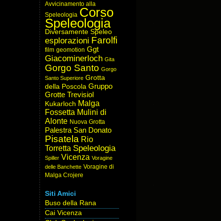
Avvicinamento alla
Corso
Speleologia
Speleologia
Diversamente Speleo
Farolfi
esplorazioni
Ggt
film
geomotion
Giacominerloch
Gita
Gorgo Santo
Gorgo
Grotta
Santo Superiore
Gruppo
della Poscola
Grotte Trevisiol
Malga
Kukarloch
Fossetta
Mulini di
Alonte
Nuova Grotta
Palestra San Donato
Pisatela
Rio
Speleologia
Torretta
Vicenza
Spiller
Voragine
Voragine di
delle Banchette
Malga Crojere
Siti Amici
Buso della Rana
Cai Vicenza