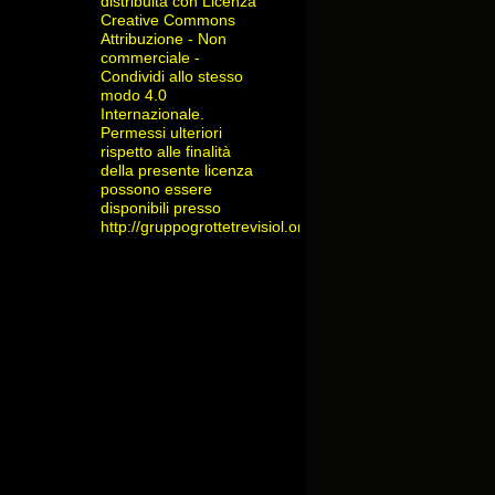
distribuita con Licenza
Creative Commons
Attribuzione - Non
commerciale -
Condividi allo stesso
modo 4.0
Internazionale
.
Permessi ulteriori
rispetto alle finalità
della presente licenza
possono essere
disponibili presso
http://gruppogrottetrevisiol.org/contatti/
.