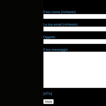
Il tuo nome (richiesto)
La tua email (richiesto)
Oggetto
Il tuo messaggio
[cf7ic]