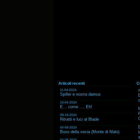
Articoli recenti
C
m
11-04-2024
Spiller e nostra damus
B
10-04-2024
E… come …. Eh!
F
09-18-2024
G
Ritratti e luci al Blade
04-08-2024
Buso della vecia (Monte di Malo)
I
s
04-05-2024