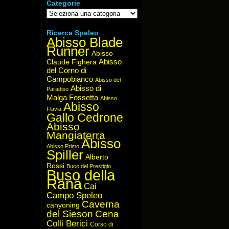
Categorie
Categorie
Ricerca Speleo
Abisso Blade
Runner
Abisso
Abisso
Claude Fighera
del Corno di
Campobianco
Abisso del
Abisso di
Paradiso
Malga Fossetta
Abisso
Abisso
Flavia
Gallo Cedrone
Abisso
Mangiaterra
Abisso
Abisso Primo
Spiller
Alberto
Rossi
Buco del Prestigio
Buso della
Rana
Cai
Campo Speleo
Caverna
canyoning
del Sieson
Cena
Colli Berici
Corso di