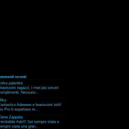
ommenti recenti
irko palentini
:
ravissimi ragazzi, i miei più sinceri
complimenti. Nessuno...
Miky
:
antastico Adeeeee e bravissimi tutti!
o Pro ti aspettano m...
Elena Zappata
:
nimitabile Ade!!! Sei sempre stata e
empre sarai una gran...