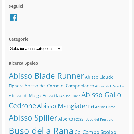
Seguici
Facebook
Categorie
Categorie
Ricerca Speleo
Abisso Blade Runner
Abisso Claude
Abisso del Corno di Campobianco
Fighera
Abisso del Paradiso
Abisso Gallo
Abisso di Malga Fossetta
Abisso Flavia
Cedrone
Abisso Mangiaterra
Abisso Primo
Abisso Spiller
Alberto Rossi
Buco del Prestigio
Buso della Rana
Cai
Campo Speleo