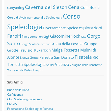
Caverna del Sieson
Cena
Colli Berici
canyoning
Corso
Corso di Avvicinamento alla Speleologia
Speleologia
esplorazioni
Diversamente Speleo
Farolfi
Gorgo
Giacominerloch
Ggt
film
geomotion
Gita
Santo
Gruppo
Grotta della Poscola
Gorgo Santo Superiore
Malga Fossetta
Mulini di
Grotte Trevisiol
Kukarloch
Pisatela
Alonte
Rio
Palestra San Donato
Nuova Grotta
Speleologia
Torretta
Vicenza
Spiller
Voragine delle Banchette
Voragine di Malga Crojere
Siti Amici
Buso della Rana
Cai Vicenza
Club Speleologico Proteo
CNSAS
Federazione Speleologica Veneta