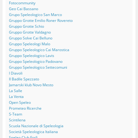
Fotocommunity
Geo Cai Bassano
Grupo Speleologico San Marco
Gruppo Grotte Emilio Roner Rovereto
Gruppo Grotte Schio
Gruppo Grotte Valdagno
Gruppo Solve Cai Belluno
Gruppo Speleologi Malo
Gruppo Speleologico Cai Marostica
Gruppo Speleologico Lavis
Gruppo Speleologico Padovano
Gruppo Speleologico Settecomuni
I Diavoli
Il Badile Spezzato
Jamarski klub Novo Mesto
La Salle
La Venta
Open Speleo
Prometeo Ricerche
S-Team
Scintilena
Scuola Nazionale di Speleologia
Società Speleologica Italiana
Speleo Club Forlì