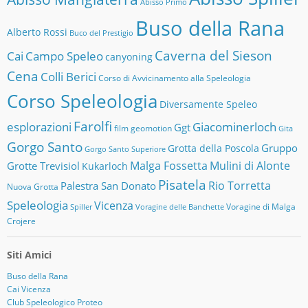
Abisso Primo
Buso della Rana
Alberto Rossi
Buco del Prestigio
Caverna del Sieson
Cai
Campo Speleo
canyoning
Cena
Colli Berici
Corso di Avvicinamento alla Speleologia
Corso Speleologia
Diversamente Speleo
Farolfi
esplorazioni
Giacominerloch
Ggt
film
geomotion
Gita
Gorgo Santo
Gruppo
Grotta della Poscola
Gorgo Santo Superiore
Malga Fossetta
Mulini di Alonte
Grotte Trevisiol
Kukarloch
Pisatela
Rio Torretta
Palestra San Donato
Nuova Grotta
Speleologia
Vicenza
Voragine di Malga
Spiller
Voragine delle Banchette
Crojere
Siti Amici
Buso della Rana
Cai Vicenza
Club Speleologico Proteo