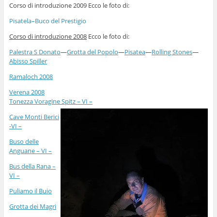
Corso di introduzione 2009 Ecco le foto di:
Pisatela–Buco del Prestigio
Corso di introduzione 2008
Ecco le foto di:
Palestra S Donato
—
Grotta del Popolo
—
Pisatea
—
Rolling Stones
—
Abisso Spiller
Ramaloch 2008
Verena 2008
Tonezza Voragine Spitz – VI –
Cave Monti Berici
-VI –
Buso delle
Anguane – VI –
Bus della Rana –
VI –
Puliamo il Buio
Grotta dei Magri