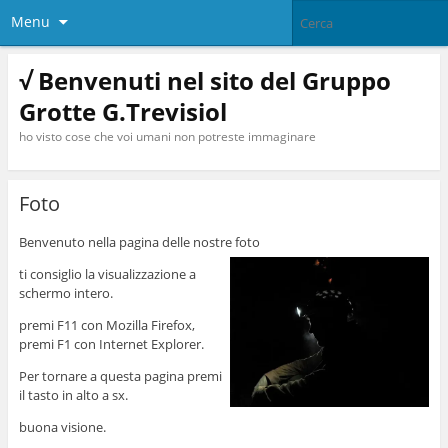
Menu
√ Benvenuti nel sito del Gruppo
Grotte G.Trevisiol
ho visto cose che voi umani non potreste immaginare
Foto
Benvenuto nella pagina delle nostre foto
ti consiglio la visualizzazione a
schermo intero.
premi F11 con Mozilla Firefox,
premi F1 con Internet Explorer.
Per tornare a questa pagina premi
il tasto in alto a sx.
buona visione.