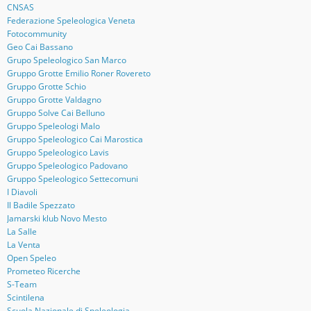
CNSAS
Federazione Speleologica Veneta
Fotocommunity
Geo Cai Bassano
Grupo Speleologico San Marco
Gruppo Grotte Emilio Roner Rovereto
Gruppo Grotte Schio
Gruppo Grotte Valdagno
Gruppo Solve Cai Belluno
Gruppo Speleologi Malo
Gruppo Speleologico Cai Marostica
Gruppo Speleologico Lavis
Gruppo Speleologico Padovano
Gruppo Speleologico Settecomuni
I Diavoli
Il Badile Spezzato
Jamarski klub Novo Mesto
La Salle
La Venta
Open Speleo
Prometeo Ricerche
S-Team
Scintilena
Scuola Nazionale di Speleologia