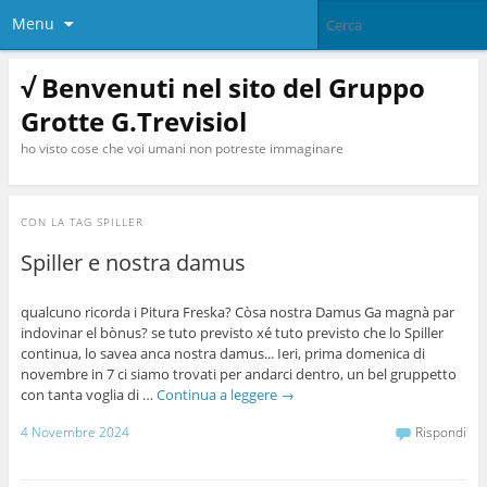
Menu
√ Benvenuti nel sito del Gruppo
Grotte G.Trevisiol
ho visto cose che voi umani non potreste immaginare
CON LA TAG
SPILLER
Spiller e nostra damus
qualcuno ricorda i Pitura Freska? Còsa nostra Damus Ga magnà par
indovinar el bònus? se tuto previsto xé tuto previsto che lo Spiller
continua, lo savea anca nostra damus... Ieri, prima domenica di
novembre in 7 ci siamo trovati per andarci dentro, un bel gruppetto
con tanta voglia di …
Continua a leggere
→
4 Novembre 2024
Rispondi