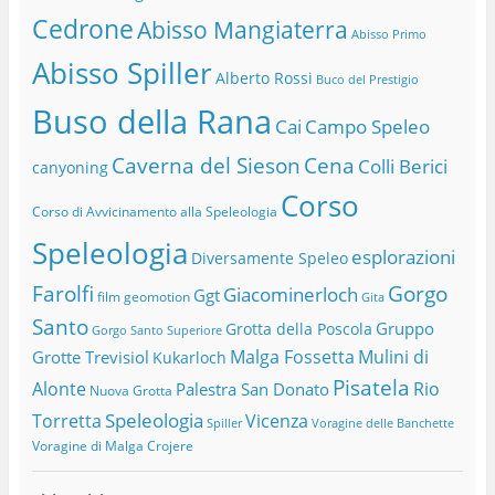
Cedrone
Abisso Mangiaterra
Abisso Primo
Abisso Spiller
Alberto Rossi
Buco del Prestigio
Buso della Rana
Cai
Campo Speleo
Caverna del Sieson
Cena
Colli Berici
canyoning
Corso
Corso di Avvicinamento alla Speleologia
Speleologia
esplorazioni
Diversamente Speleo
Farolfi
Gorgo
Giacominerloch
Ggt
film
geomotion
Gita
Santo
Gruppo
Grotta della Poscola
Gorgo Santo Superiore
Malga Fossetta
Mulini di
Grotte Trevisiol
Kukarloch
Pisatela
Alonte
Rio
Palestra San Donato
Nuova Grotta
Speleologia
Torretta
Vicenza
Spiller
Voragine delle Banchette
Voragine di Malga Crojere