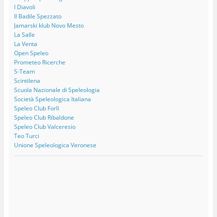
I Diavoli
Il Badile Spezzato
Jamarski klub Novo Mesto
La Salle
La Venta
Open Speleo
Prometeo Ricerche
S-Team
Scintilena
Scuola Nazionale di Speleologia
Società Speleologica Italiana
Speleo Club Forlì
Speleo Club Ribaldone
Speleo Club Valceresio
Teo Turci
Unione Speleologica Veronese