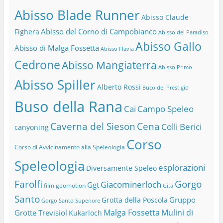
Abisso Blade Runner
Abisso Claude
Abisso del Corno di Campobianco
Fighera
Abisso del Paradiso
Abisso Gallo
Abisso di Malga Fossetta
Abisso Flavia
Cedrone
Abisso Mangiaterra
Abisso Primo
Abisso Spiller
Alberto Rossi
Buco del Prestigio
Buso della Rana
Cai
Campo Speleo
Caverna del Sieson
Cena
Colli Berici
canyoning
Corso
Corso di Avvicinamento alla Speleologia
Speleologia
esplorazioni
Diversamente Speleo
Farolfi
Gorgo
Giacominerloch
Ggt
film
geomotion
Gita
Santo
Gruppo
Grotta della Poscola
Gorgo Santo Superiore
Malga Fossetta
Mulini di
Grotte Trevisiol
Kukarloch