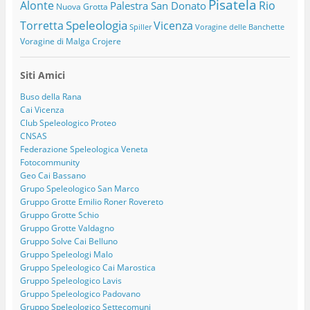
Pisatela
Alonte
Rio
Palestra San Donato
Nuova Grotta
Speleologia
Torretta
Vicenza
Spiller
Voragine delle Banchette
Voragine di Malga Crojere
Siti Amici
Buso della Rana
Cai Vicenza
Club Speleologico Proteo
CNSAS
Federazione Speleologica Veneta
Fotocommunity
Geo Cai Bassano
Grupo Speleologico San Marco
Gruppo Grotte Emilio Roner Rovereto
Gruppo Grotte Schio
Gruppo Grotte Valdagno
Gruppo Solve Cai Belluno
Gruppo Speleologi Malo
Gruppo Speleologico Cai Marostica
Gruppo Speleologico Lavis
Gruppo Speleologico Padovano
Gruppo Speleologico Settecomuni