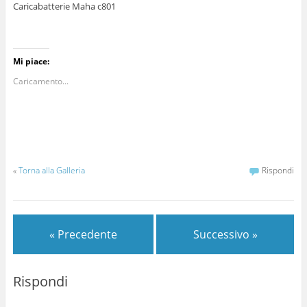
Caricabatterie Maha c801
Mi piace:
Caricamento...
«
Torna alla Galleria
Rispondi
« Precedente
Successivo »
Rispondi