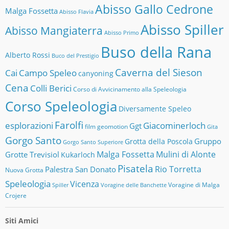
Abisso Gallo Cedrone
Malga Fossetta
Abisso Flavia
Abisso Spiller
Abisso Mangiaterra
Abisso Primo
Buso della Rana
Alberto Rossi
Buco del Prestigio
Caverna del Sieson
Cai
Campo Speleo
canyoning
Cena
Colli Berici
Corso di Avvicinamento alla Speleologia
Corso Speleologia
Diversamente Speleo
Farolfi
esplorazioni
Giacominerloch
Ggt
film
geomotion
Gita
Gorgo Santo
Gruppo
Grotta della Poscola
Gorgo Santo Superiore
Malga Fossetta
Mulini di Alonte
Grotte Trevisiol
Kukarloch
Pisatela
Rio Torretta
Palestra San Donato
Nuova Grotta
Speleologia
Vicenza
Voragine di Malga
Spiller
Voragine delle Banchette
Crojere
Siti Amici