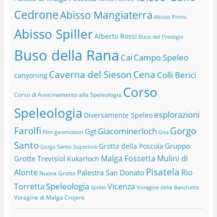
Cedrone
Abisso Mangiaterra
Abisso Primo
Abisso Spiller
Alberto Rossi
Buco del Prestigio
Buso della Rana
Cai
Campo Speleo
Caverna del Sieson
Cena
Colli Berici
canyoning
Corso
Corso di Avvicinamento alla Speleologia
Speleologia
esplorazioni
Diversamente Speleo
Farolfi
Gorgo
Giacominerloch
Ggt
film
geomotion
Gita
Santo
Gruppo
Grotta della Poscola
Gorgo Santo Superiore
Malga Fossetta
Mulini di
Grotte Trevisiol
Kukarloch
Pisatela
Alonte
Rio
Palestra San Donato
Nuova Grotta
Speleologia
Torretta
Vicenza
Spiller
Voragine delle Banchette
Voragine di Malga Crojere