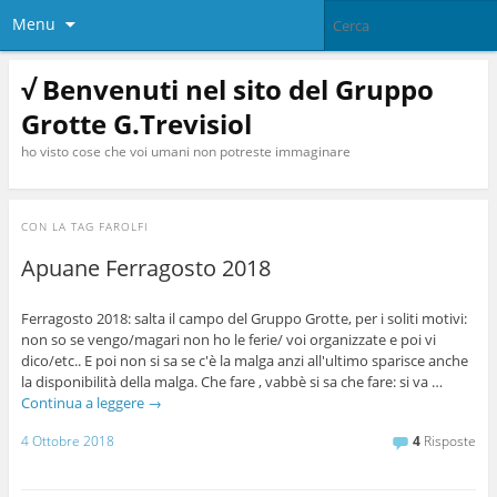
Menu
√ Benvenuti nel sito del Gruppo
Grotte G.Trevisiol
ho visto cose che voi umani non potreste immaginare
CON LA TAG
FAROLFI
Apuane Ferragosto 2018
Ferragosto 2018: salta il campo del Gruppo Grotte, per i soliti motivi:
non so se vengo/magari non ho le ferie/ voi organizzate e poi vi
dico/etc.. E poi non si sa se c'è la malga anzi all'ultimo sparisce anche
la disponibilità della malga. Che fare , vabbè si sa che fare: si va …
Continua a leggere
→
4 Ottobre 2018
4
Risposte