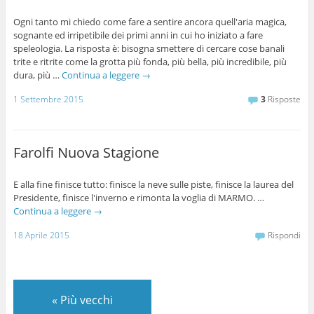
Ogni tanto mi chiedo come fare a sentire ancora quell'aria magica,
sognante ed irripetibile dei primi anni in cui ho iniziato a fare
speleologia. La risposta è: bisogna smettere di cercare cose banali
trite e ritrite come la grotta più fonda, più bella, più incredibile, più
dura, più …
Continua a leggere
→
1 Settembre 2015
3
Risposte
Farolfi Nuova Stagione
E alla fine finisce tutto: finisce la neve sulle piste, finisce la laurea del
Presidente, finisce l'inverno e rimonta la voglia di MARMO. …
Continua a leggere
→
18 Aprile 2015
Rispondi
«
Più vecchi