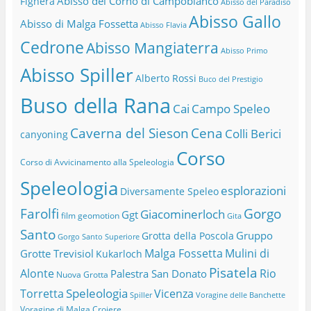
Abisso del Corno di Campobianco
Fighera
Abisso del Paradiso
Abisso Gallo
Abisso di Malga Fossetta
Abisso Flavia
Cedrone
Abisso Mangiaterra
Abisso Primo
Abisso Spiller
Alberto Rossi
Buco del Prestigio
Buso della Rana
Cai
Campo Speleo
Caverna del Sieson
Cena
Colli Berici
canyoning
Corso
Corso di Avvicinamento alla Speleologia
Speleologia
esplorazioni
Diversamente Speleo
Farolfi
Gorgo
Giacominerloch
Ggt
film
geomotion
Gita
Santo
Gruppo
Grotta della Poscola
Gorgo Santo Superiore
Malga Fossetta
Mulini di
Grotte Trevisiol
Kukarloch
Pisatela
Alonte
Rio
Palestra San Donato
Nuova Grotta
Speleologia
Torretta
Vicenza
Spiller
Voragine delle Banchette
Voragine di Malga Crojere