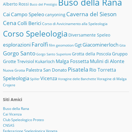
Buso della Rana
Alberto Rossi
Buco del Prestigio
Caverna del Sieson
Cai
Campo Speleo
canyoning
Cena
Colli Berici
Corso di Avvicinamento alla Speleologia
Corso Speleologia
Diversamente Speleo
Farolfi
esplorazioni
Giacominerloch
Ggt
film
geomotion
Gita
Gorgo Santo
Gruppo
Grotta della Poscola
Gorgo Santo Superiore
Malga Fossetta
Mulini di Alonte
Grotte Trevisiol
Kukarloch
Pisatela
Rio Torretta
Palestra San Donato
Nuova Grotta
Speleologia
Vicenza
Voragine di Malga
Spiller
Voragine delle Banchette
Crojere
Siti Amici
Buso della Rana
Cai Vicenza
Club Speleologico Proteo
CNSAS
Federazione Speleologica Veneta