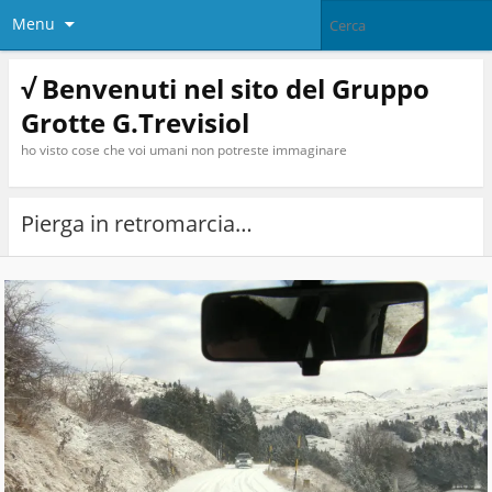
Menu
√ Benvenuti nel sito del Gruppo
Grotte G.Trevisiol
ho visto cose che voi umani non potreste immaginare
Pierga in retromarcia…