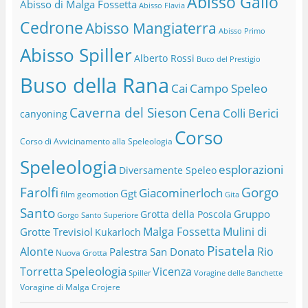
Abisso Gallo
Abisso di Malga Fossetta
Abisso Flavia
Cedrone
Abisso Mangiaterra
Abisso Primo
Abisso Spiller
Alberto Rossi
Buco del Prestigio
Buso della Rana
Cai
Campo Speleo
Caverna del Sieson
Cena
Colli Berici
canyoning
Corso
Corso di Avvicinamento alla Speleologia
Speleologia
esplorazioni
Diversamente Speleo
Farolfi
Gorgo
Giacominerloch
Ggt
film
geomotion
Gita
Santo
Gruppo
Grotta della Poscola
Gorgo Santo Superiore
Malga Fossetta
Mulini di
Grotte Trevisiol
Kukarloch
Pisatela
Alonte
Rio
Palestra San Donato
Nuova Grotta
Speleologia
Torretta
Vicenza
Spiller
Voragine delle Banchette
Voragine di Malga Crojere