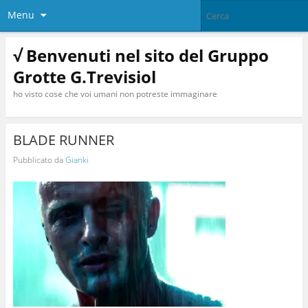
Menu
√ Benvenuti nel sito del Gruppo
Grotte G.Trevisiol
ho visto cose che voi umani non potreste immaginare
BLADE RUNNER
Pubblicato da
Gianki