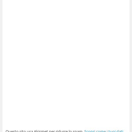
Questo sito usa Akismet per ridurre lo spam.
Scopri come i tuoi dati