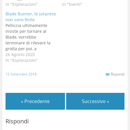
In "Esplorazioni"
In "Eventi"
Blade Runner, le sorprese
non sono finite.
Pelliccia ultimamente
insiste per tornare al
Blade, vorrebbe
terminare di rilevare la
grotta per poi, a
malincuore, disarmare. E’
26 Agosto 2020
stanco di questa grotta
In "Esplorazioni"
fredda e bagnata che non
vuole svelare il passaggio
15 Settembre 2018
Rispondi
per scendere nelle sue
profondità. Così sabato
22 agosto ci troviamo a
Gallio io (Ade), Miguel,
« Precedente
Successivo »
Pelliccia, Bot,…
Rispondi