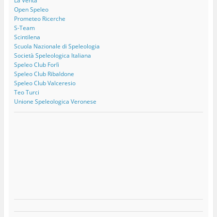
La Venta
Open Speleo
Prometeo Ricerche
S-Team
Scintilena
Scuola Nazionale di Speleologia
Società Speleologica Italiana
Speleo Club Forlì
Speleo Club Ribaldone
Speleo Club Valceresio
Teo Turci
Unione Speleologica Veronese