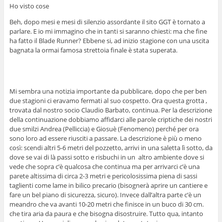
Ho visto cose
Beh, dopo mesi e mesi di silenzio assordante il sito GGT è tornato a
parlare. E io mi immagino che in tanti si saranno chiesti: ma che fine
ha fatto il Blade Runner? Ebbene si, ad inizio stagione con una uscita
bagnata la ormai famosa strettoia finale è stata superata.
Mi sembra una notizia importante da pubblicare, dopo che per ben
due stagioni ci eravamo fermati al suo cospetto. Ora questa grotta ,
trovata dal nostro socio Claudio Barbato, continua. Per la descrizione
della continuazione dobbiamo affidarci alle parole criptiche dei nostri
due smilzi Andrea (Pelliccia) e Giosuè (Fenomeno) perché per ora
sono loro ad essere riusciti a passare. La descrizione è più o meno
così: scendi altri 5-6 metri del pozzetto, arrivi in una saletta lì sotto, da
dove se vai di là passi sotto e risbuchi in un altro ambiente dove si
vede che sopra c’è qualcosa che continua ma per arrivarci c’è una
parete altissima di circa 2-3 metri e pericolosissima piena di sassi
taglienti come lame in bilico precario (bisognerà aprire un cantiere e
fare un bel piano di sicurezza, sicuro). Invece dall’altra parte c’è un
meandro che va avanti 10-20 metri che finisce in un buco di 30 cm.
che tira aria da paura e che bisogna disostruire. Tutto qua, intanto