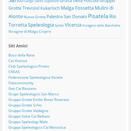
Gruppo
Grotta della Poscola
Gorgo Santo Superiore
Malga Fossetta
Mulini di
Grotte Trevisiol
Kukarloch
Pisatela
Alonte
Rio
Palestra San Donato
Nuova Grotta
Speleologia
Torretta
Vicenza
Spiller
Voragine delle Banchette
Voragine di Malga Crojere
Siti Amici
Buso della Rana
Cai Vicenza
Club Speleologico Proteo
CNSAS
Federazione Speleologica Veneta
Fotocommunity
Geo Cai Bassano
Grupo Speleologico San Marco
Gruppo Grotte Emilio Roner Rovereto
Gruppo Grotte Schio
Gruppo Grotte Valdagno
Gruppo Solve Cai Belluno
Gruppo Speleologi Malo
Gruppo Speleologico Cai Marostica