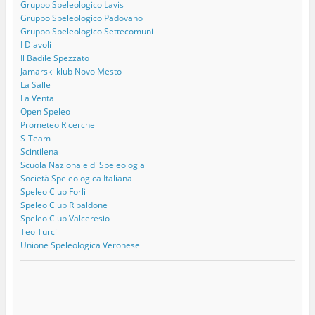
Gruppo Speleologico Lavis
Gruppo Speleologico Padovano
Gruppo Speleologico Settecomuni
I Diavoli
Il Badile Spezzato
Jamarski klub Novo Mesto
La Salle
La Venta
Open Speleo
Prometeo Ricerche
S-Team
Scintilena
Scuola Nazionale di Speleologia
Società Speleologica Italiana
Speleo Club Forlì
Speleo Club Ribaldone
Speleo Club Valceresio
Teo Turci
Unione Speleologica Veronese