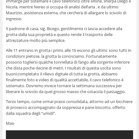
immerge per sistemare il cavo telefonico oltre sifone, sherpa Diego e
Nicola, mentre Nereo si occupa di analisi dell’aria , e da ultimo
Maurizio, assistenza esterna, che cercherà di allargare lo scivolo di
ingresso.
Il padrone di casa, sig. Bicego, gentilmente ci lascia accedere alla
grotta dalla sua proprietà e questo rende il trasporto delle
attrezzature molto più semplice.
Alle 11 entrano in grotta i primi, alle 16 escono gli ultimi: sono tutti in
condizioni pietose, la grotta la conosciamo. Fortunatamente
possono togliersi qualche tonnellata di fango alla sorgente inferiore
che dista poche decine di metri. I risultati di questa uscita sono
buoni:
completato il rilievo digitale di tutta la grotta, abbiamo
finalmente foto e video di qualità accettabile, il cavo telefonico è
sistemato. Dovremo invece tornare la settimana successiva per
liberare lo scivolo da quel grosso masso che ostacola il passaggio.
Terzo tempo, come ormai prassi consolidata, attorno ad un bicchiere
di prosecco accompagnato da soppressa e pane biscotto, offerto
dalla squadra degli “umidi”.
Mao