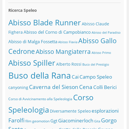
Ricerca Speleo
Abisso Blade Runner
Abisso Claude
Abisso del Corno di Campobianco
Fighera
Abisso del Paradiso
Abisso Gallo
Abisso di Malga Fossetta
Abisso Flavia
Cedrone
Abisso Mangiaterra
Abisso Primo
Abisso Spiller
Alberto Rossi
Buco del Prestigio
Buso della Rana
Cai
Campo Speleo
Caverna del Sieson
Cena
Colli Berici
canyoning
Corso
Corso di Avvicinamento alla Speleologia
Speleologia
esplorazioni
Diversamente Speleo
Farolfi
Gorgo
Giacominerloch
Ggt
film
geomotion
Gita
Santo