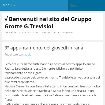
Menu
√ Benvenuti nel sito del Gruppo
Grotte G.Trevisiol
ho visto cose che voi umani non potreste immaginare
3° appuntamento del giovedì in rana
Pubblicato da
claudio
Ecco ore 20 ci siamo tutti, hanno risposto al nostro appello anche
Fatina, Sara detta la rossa, Clemente, Michela e poi finito
l’allenamento anche Figata.
si procede a passo veloce verso il ramo Trevisiol e arrivati alla sala dei
due rami ci dividiamo.
Nadia e Clemente con Sara si infrattano in un cunicolo freatico molto
bello ma stretto, Alberto Michela e Mirko fanno una risalita in un
posto visto da Alberto mentre io e Fatina ci mettiamo a lavorare la
frana.
batti e ribatti riusciamo a liberare qualche grosso pietrone e a