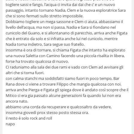
togliere sassi e fango, l’acqua ci invita dai dai che c’ e un nuovo
passaggio, intanto tornano Nadia, Clem e la nuova esploratrice Sara
che si sono fermati sullo stretto impossibile.
Dobbiamo togliere un mega sassone e Clem ci aiuta, abbassiamo il
livello dell’acqua, ma non si passa, Nadia e Sara si fiondano nel
cunicolo del Guano, e si allontanano di parecchio, arriva anche Figata
che è entrato da solo e si infratta anche lui nel cunicolo, mentre
Nadia torna indietro, Sara segue suo fratello.
insomma è ora di tornare, si chiama Figata che intanto ha esplorato
una nuova Saletta con Camino facendo una piccola risalita in libera,
forse ha trovato qualcosa di nuovo.
Ci raduniamo alla sala dei due rami e vado con Clem ad avvisare gli
altri che si torna fuori.
con calma stanchi ma soddisfatti siamo fuori in poco tempo, Bar
Rana dove ci viene a trovare Filippo che mangia qualcosa con noi.
arriva anche Pierga e Figata gli spiega dove è andato così scopre che il
Mitico ci era gia passato alcune generazioni fa quando lui non era
ancora nato.
abbiamo una corda da recuperare e qualcosaltro da vedere,
insomma giovedì prox stesso posto stessa ora.
il resto è solo rock and roll
napo