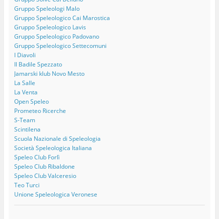
Gruppo Speleologi Malo
Gruppo Speleologico Cai Marostica
Gruppo Speleologico Lavis
Gruppo Speleologico Padovano
Gruppo Speleologico Settecomuni
I Diavoli
Il Badile Spezzato
Jamarski klub Novo Mesto
La Salle
La Venta
Open Speleo
Prometeo Ricerche
S-Team
Scintilena
Scuola Nazionale di Speleologia
Società Speleologica Italiana
Speleo Club Forlì
Speleo Club Ribaldone
Speleo Club Valceresio
Teo Turci
Unione Speleologica Veronese