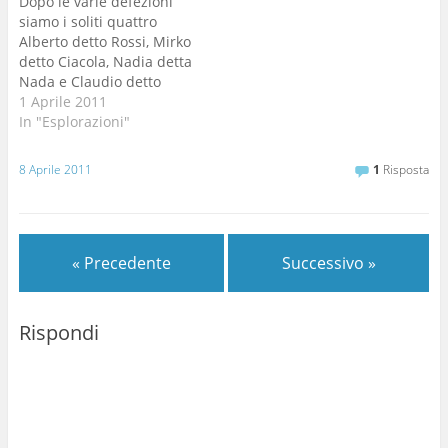
Dopo le varie defezioni
veramente stressata.
siamo i soliti quattro
Insomma…
Alberto detto Rossi, Mirko
detto Ciacola, Nadia detta
Nada e Claudio detto
Napo davanti al bar Rana
1 Aprile 2011
a cambiarci. Entriamo
In "Esplorazioni"
destinazione Ramo
Trevisiol guardo per terra
8 Aprile 2011
1
Risposta
all'ingresso e trovo solo
una penna di un Corvo
che lascio li per il ritorno,
c'è…
« Precedente
Successivo »
Rispondi