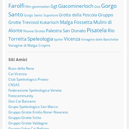
Farolfi
Gorgo
Giacominerloch
Ggt
film
geomotion
Gita
Santo
Gruppo
Grotta della Poscola
Gorgo Santo Superiore
Malga Fossetta
Mulini di
Grotte Trevisiol
Kukarloch
Pisatela
Alonte
Rio
Palestra San Donato
Nuova Grotta
Speleologia
Torretta
Vicenza
Spiller
Voragine delle Banchette
Voragine di Malga Crojere
Siti Amici
Buso della Rana
Cai Vicenza
Club Speleologico Proteo
CNSAS
Federazione Speleologica Veneta
Fotocommunity
Geo Cai Bassano
Grupo Speleologico San Marco
Gruppo Grotte Emilio Roner Rovereto
Gruppo Grotte Schio
Gruppo Grotte Valdagno
Gruppo Solve Cai Belluno