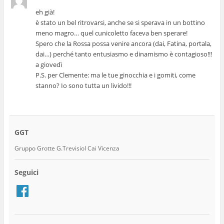
eh già!
è stato un bel ritrovarsi, anche se si sperava in un bottino
meno magro… quel cunicoletto faceva ben sperare!
Spero che la Rossa possa venire ancora (dai, Fatina, portala,
dai…) perché tanto entusiasmo e dinamismo è contagioso!!!
a giovedì
P.S. per Clemente: ma le tue ginocchia e i gomiti, come
stanno? Io sono tutta un livido!!!
GGT
Gruppo Grotte G.Trevisiol Cai Vicenza
Seguici
Facebook