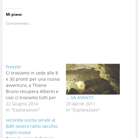
Mi piace:
Caricamento...
Freezer
Ci troviamo in sede alle 8
e 30 pronti per una nuova
avventura, a Thiene
Bruno recupera Alberto e
così ci troviamo tutti per
... VA AVANTI!
far colazione in
22 Giugno 2014
20 Aprile 2011
pasticceria, una signora
In "Esplorazioni"
In "Esplorazioni"
litiga con la pasticcera
seconda uscita serale al
per un sorso di latte in
BdR ovvero ramo vecchio
meno, e tutti pensiamo
explo nuova
che deve essere