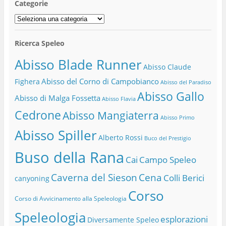
Categorie
Categorie
Ricerca Speleo
Abisso Blade Runner
Abisso Claude
Abisso del Corno di Campobianco
Fighera
Abisso del Paradiso
Abisso Gallo
Abisso di Malga Fossetta
Abisso Flavia
Cedrone
Abisso Mangiaterra
Abisso Primo
Abisso Spiller
Alberto Rossi
Buco del Prestigio
Buso della Rana
Cai
Campo Speleo
Caverna del Sieson
Cena
Colli Berici
canyoning
Corso
Corso di Avvicinamento alla Speleologia
Speleologia
esplorazioni
Diversamente Speleo