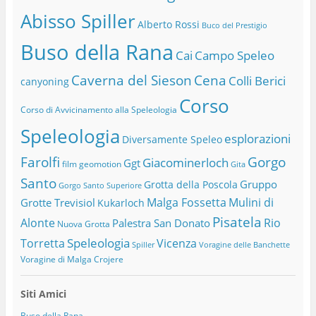
Abisso Spiller
Alberto Rossi
Buco del Prestigio
Buso della Rana
Cai
Campo Speleo
Caverna del Sieson
Cena
Colli Berici
canyoning
Corso
Corso di Avvicinamento alla Speleologia
Speleologia
esplorazioni
Diversamente Speleo
Farolfi
Gorgo
Giacominerloch
Ggt
film
geomotion
Gita
Santo
Gruppo
Grotta della Poscola
Gorgo Santo Superiore
Malga Fossetta
Mulini di
Grotte Trevisiol
Kukarloch
Pisatela
Alonte
Rio
Palestra San Donato
Nuova Grotta
Speleologia
Torretta
Vicenza
Spiller
Voragine delle Banchette
Voragine di Malga Crojere
Siti Amici
Buso della Rana