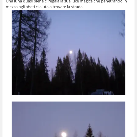
Una luna quasi piena ci regala la sua luce magica che penetrando in
mezzo agli abeti ci aiuta a trovare la strada.