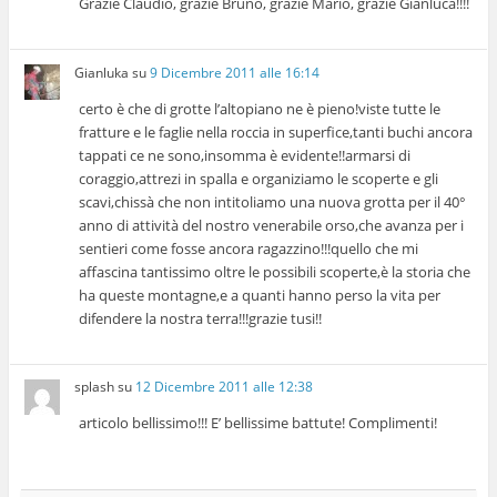
Grazie Claudio, grazie Bruno, grazie Mario, grazie Gianluca!!!!
Gianluka
su
9 Dicembre 2011 alle 16:14
certo è che di grotte l’altopiano ne è pieno!viste tutte le
fratture e le faglie nella roccia in superfice,tanti buchi ancora
tappati ce ne sono,insomma è evidente!!armarsi di
coraggio,attrezi in spalla e organiziamo le scoperte e gli
scavi,chissà che non intitoliamo una nuova grotta per il 40°
anno di attività del nostro venerabile orso,che avanza per i
sentieri come fosse ancora ragazzino!!!quello che mi
affascina tantissimo oltre le possibili scoperte,è la storia che
ha queste montagne,e a quanti hanno perso la vita per
difendere la nostra terra!!!grazie tusi!!
splash
su
12 Dicembre 2011 alle 12:38
articolo bellissimo!!! E’ bellissime battute! Complimenti!