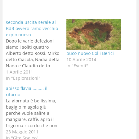
seconda uscita serale al
BdR ovvero ramo vecchio
explo nuova
Dopo le varie defezioni
siamo i soliti quattro
Alberto detto Rossi, Mirko
buco nuovo Colli Berici
detto Ciacola, Nadia detta
10 Aprile 2014
Nada e Claudio detto
In "Eventi"
Napo davanti al bar Rana
1 Aprile 2011
a cambiarci. Entriamo
In "Esplorazioni"
destinazione Ramo
abisso flavia ......... il
Trevisiol guardo per terra
ritorno
all'ingresso e trovo solo
La giornata è bellissima,
una penna di un Corvo
bagigio miagola giù
che lascio li per il ritorno,
perchè vuole salire a
c'è…
mangiare, caffè, apro il
frigo ma ricordo che non
c'è niente da portar via,
23 Maggio 2011
saluto Anna e metto
In "Gite Speleo"