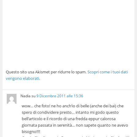
Questo sito usa Akismet per ridurre lo spam.
Scopri come i tuoi dati
vengono elaborati
.
Nadia
su
9 Dicembre 2011 alle 15:36
wow… che foto! ne ho anch’io di belle (anche dei bai) che
spero di condividere presto… intanto mi godo questo
bell’articolo e il ricordo di una fredda eppur calorosa
giornata passata in serenità… non sapete quanto ne avevo
bisogno!!!!