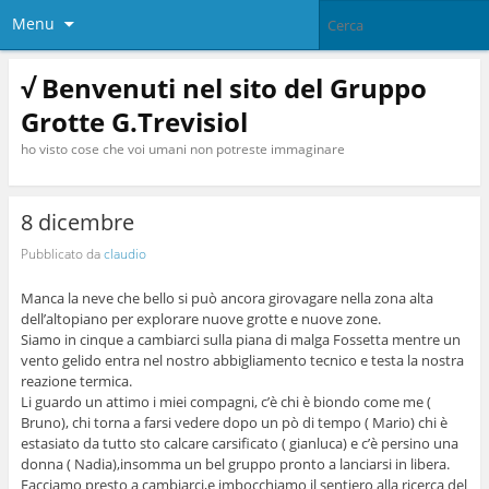
Menu
√ Benvenuti nel sito del Gruppo
Grotte G.Trevisiol
ho visto cose che voi umani non potreste immaginare
8 dicembre
Pubblicato da
claudio
Manca la neve che bello si può ancora girovagare nella zona alta
dell’altopiano per explorare nuove grotte e nuove zone.
Siamo in cinque a cambiarci sulla piana di malga Fossetta mentre un
vento gelido entra nel nostro abbigliamento tecnico e testa la nostra
reazione termica.
Li guardo un attimo i miei compagni, c’è chi è biondo come me (
Bruno), chi torna a farsi vedere dopo un pò di tempo ( Mario) chi è
estasiato da tutto sto calcare carsificato ( gianluca) e c’è persino una
donna ( Nadia),insomma un bel gruppo pronto a lanciarsi in libera.
Facciamo presto a cambiarci,e imbocchiamo il sentiero alla ricerca del