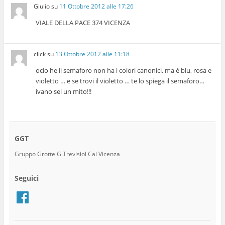
Giulio
su
11 Ottobre 2012 alle 17:26
VIALE DELLA PACE 374 VICENZA
click
su
13 Ottobre 2012 alle 11:18
ocio he il semaforo non ha i colori canonici, ma è blu, rosa e
violetto … e se trovi il violetto … te lo spiega il semaforo…
ivano sei un mito!!!
GGT
Gruppo Grotte G.Trevisiol Cai Vicenza
Seguici
Facebook