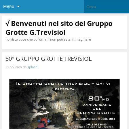
Menu
√ Benvenuti nel sito del Gruppo
Grotte G.Trevisiol
ho visto cose che voi umani non potreste immaginare
80° GRUPPO GROTTE TREVISIOL
Pubblicato da
splash