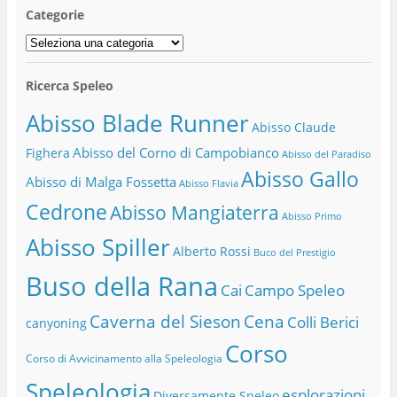
Categorie
Categorie
Ricerca Speleo
Abisso Blade Runner
Abisso Claude
Abisso del Corno di Campobianco
Fighera
Abisso del Paradiso
Abisso Gallo
Abisso di Malga Fossetta
Abisso Flavia
Cedrone
Abisso Mangiaterra
Abisso Primo
Abisso Spiller
Alberto Rossi
Buco del Prestigio
Buso della Rana
Cai
Campo Speleo
Caverna del Sieson
Cena
Colli Berici
canyoning
Corso
Corso di Avvicinamento alla Speleologia
Speleologia
esplorazioni
Diversamente Speleo