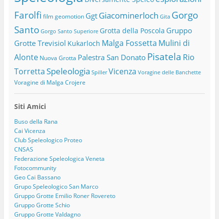
Farolfi
Gorgo
Giacominerloch
Ggt
film
geomotion
Gita
Santo
Gruppo
Grotta della Poscola
Gorgo Santo Superiore
Malga Fossetta
Mulini di
Grotte Trevisiol
Kukarloch
Pisatela
Alonte
Rio
Palestra San Donato
Nuova Grotta
Speleologia
Torretta
Vicenza
Spiller
Voragine delle Banchette
Voragine di Malga Crojere
Siti Amici
Buso della Rana
Cai Vicenza
Club Speleologico Proteo
CNSAS
Federazione Speleologica Veneta
Fotocommunity
Geo Cai Bassano
Grupo Speleologico San Marco
Gruppo Grotte Emilio Roner Rovereto
Gruppo Grotte Schio
Gruppo Grotte Valdagno