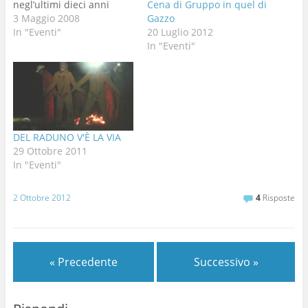
negl’ultimi dieci anni
Cena di Gruppo in quel di
(1997-2007) esplora!!
3 Maggio 2008
Gazzo
In "Eventi"
20 Luglio 2012
In "Eventi"
DEL RADUNO V'È LA VIA
29 Ottobre 2011
In "Eventi"
2 Ottobre 2012
4
Risposte
« Precedente
Successivo »