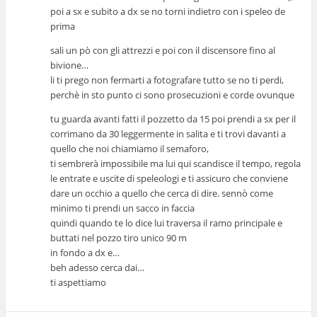
poi a sx e subito a dx se no torni indietro con i speleo de
prima
sali un pò con gli attrezzi e poi con il discensore fino al
bivione…
li ti prego non fermarti a fotografare tutto se no ti perdi,
perchè in sto punto ci sono prosecuzioni e corde ovunque
tu guarda avanti fatti il pozzetto da 15 poi prendi a sx per il
corrimano da 30 leggermente in salita e ti trovi davanti a
quello che noi chiamiamo il semaforo,
ti sembrerà impossibile ma lui qui scandisce il tempo, regola
le entrate e uscite di speleologi e ti assicuro che conviene
dare un occhio a quello che cerca di dire. sennò come
minimo ti prendi un sacco in faccia
quindi quando te lo dice lui traversa il ramo principale e
buttati nel pozzo tiro unico 90 m
in fondo a dx e…
beh adesso cerca dai…
ti aspettiamo