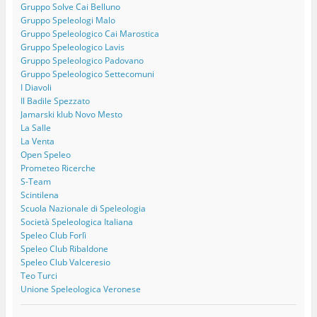
Gruppo Solve Cai Belluno
Gruppo Speleologi Malo
Gruppo Speleologico Cai Marostica
Gruppo Speleologico Lavis
Gruppo Speleologico Padovano
Gruppo Speleologico Settecomuni
I Diavoli
Il Badile Spezzato
Jamarski klub Novo Mesto
La Salle
La Venta
Open Speleo
Prometeo Ricerche
S-Team
Scintilena
Scuola Nazionale di Speleologia
Società Speleologica Italiana
Speleo Club Forlì
Speleo Club Ribaldone
Speleo Club Valceresio
Teo Turci
Unione Speleologica Veronese