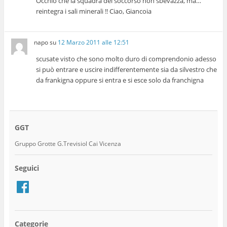
Occhio che la squadra del soccorso non sbevazza, ma…
reintegra i sali minerali !! Ciao, Giancoia
napo
su
12 Marzo 2011 alle 12:51
scusate visto che sono molto duro di comprendonio adesso
si può entrare e uscire indifferentemente sia da silvestro che
da frankigna oppure si entra e si esce solo da franchigna
GGT
Gruppo Grotte G.Trevisiol Cai Vicenza
Seguici
Facebook
Categorie