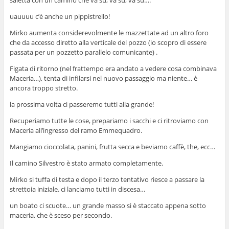
uauuuu c’è anche un pippistrello!
Mirko aumenta considerevolmente le mazzettate ad un altro foro
che da accesso diretto alla verticale del pozzo (io scopro di essere
passata per un pozzetto parallelo comunicante) .
Figata di ritorno (nel frattempo era andato a vedere cosa combinava
Maceria…), tenta di infilarsi nel nuovo passaggio ma niente… è
ancora troppo stretto.
la prossima volta ci passeremo tutti alla grande!
Recuperiamo tutte le cose, prepariamo i sacchi e ci ritroviamo con
Maceria all’ingresso del ramo Emmequadro.
Mangiamo cioccolata, panini, frutta secca e beviamo caffè, the, ecc…
Il camino Silvestro è stato armato completamente.
Mirko si tuffa di testa e dopo il terzo tentativo riesce a passare la
strettoia iniziale. ci lanciamo tutti in discesa…
un boato ci scuote… un grande masso si è staccato appena sotto
maceria, che è sceso per secondo.