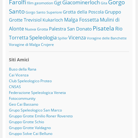
Farolfi
Gorgo
Giacominerloch
Ggt
film
geomotion
Gita
Santo
Gruppo
Grotta della Poscola
Gorgo Santo Superiore
Malga Fossetta
Mulini di
Grotte Trevisiol
Kukarloch
Pisatela
Alonte
Rio
Palestra San Donato
Nuova Grotta
Speleologia
Torretta
Vicenza
Spiller
Voragine delle Banchette
Voragine di Malga Crojere
Siti Amici
Buso della Rana
Cai Vicenza
Club Speleologico Proteo
CNSAS
Federazione Speleologica Veneta
Fotocommunity
Geo Cai Bassano
Grupo Speleologico San Marco
Gruppo Grotte Emilio Roner Rovereto
Gruppo Grotte Schio
Gruppo Grotte Valdagno
Gruppo Solve Cai Belluno