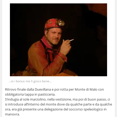
...io i bonus me li gioco bene...
Ritrovo finale dalla Duevillana e poi rotta per Monte di Malo con
obbligatoria tappa in pasticceria.
S’indugia al sole marzolino, nella vestizione, ma poi di buon passo, ci
si introduce all’interno del monte dove da qualche parte e da qualche
ora, era già presente una delegazione del soccorso speleologico in
manovra.