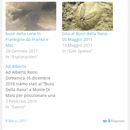
buso della rana in
Gita al Buso della Rana -
Frankigna da Franko e
05 Maggio 2011
Mac
13 Maggio 2011
29 Gennaio 2011
In "Gite Speleo"
In "Esplorazioni"
Ad Alberto
Ad Alberto Rossi
Domenica 16 dicembre
2018 siamo stati al “Buso
Della Rana” a Monte Di
Malo per posizionare una
targa costruita dal
3 Febbraio 2019
“Druido” (Mario B.) in
In "Eventi"
ricordo di Alberto Rossi
venuto a mancare nel
8 Marzo 2011
3
Risposte
2016, a seguito di una