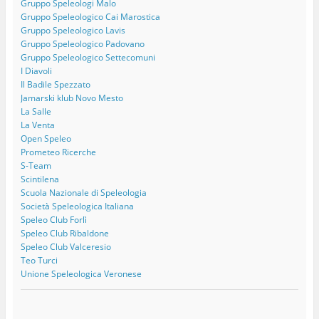
Gruppo Speleologi Malo
Gruppo Speleologico Cai Marostica
Gruppo Speleologico Lavis
Gruppo Speleologico Padovano
Gruppo Speleologico Settecomuni
I Diavoli
Il Badile Spezzato
Jamarski klub Novo Mesto
La Salle
La Venta
Open Speleo
Prometeo Ricerche
S-Team
Scintilena
Scuola Nazionale di Speleologia
Società Speleologica Italiana
Speleo Club Forlì
Speleo Club Ribaldone
Speleo Club Valceresio
Teo Turci
Unione Speleologica Veronese