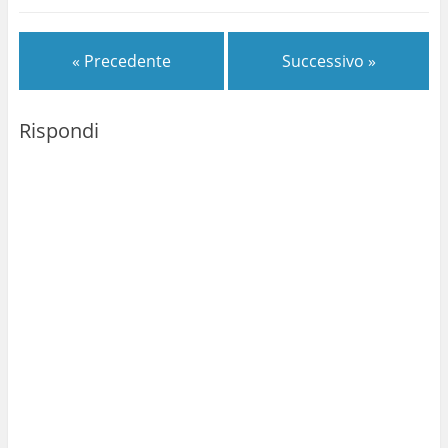
malattia. Chi è Alberto
Rossi? Per chi non lo ha…
« Precedente
Successivo »
Rispondi