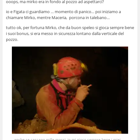
ooops, ma mirko era in fondo al pozzo ad aspettarci?
io e Figata ci guardiamo … momento di panico… poi iniziamo a
chiamare Mirko, mentre Maceria, porcona in talebano…
tutto ok, per fortuna Mirko, che da buon speleo si gioca sempre bene
i suoi bonus, si era messo in sicurezza lontano dalla verticale del
pozzo.
... anche se cascano mille massi, io mi gioco sempre bene i miei