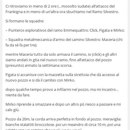
Ci ritroviamo in meno di 2 ore (…mooolto sudate) all’attacco del
Frankigna e in meno di un’altra ora sbuchiamo nel Ramo Silvestro.
Si formano le squadre:
– Punteros esplorativos del ramo Emmequattro: Click, Figata e Mirko;
– Squadra metalmeccanica d’armo del camino Silvestro: Maceria (chi
fa da sè fa per tre);
mentre Maceria tutto da solo armava il camino, io (click) e gli altri
siamo andati in gita nel nuovo ramo, fino all’attacco del pozzo
(presunto) armato la settimana scorsa.
Figata si accanisce con la mazzetta sulla strettoia che dà accesso al
nuovo pozzo e si dà il cambio con Mirko.
dopo qualche tempo provo a infilarmi nel pozzo, ma mi incastro…
niente da fare.
Mirko riprende a smazzare e dopo un altro pò riesco a passare e mi
calo giù.
Pozzo da 20m, la corda arriva perfetta in fondo al pozzo. meraviglia:
bianche stalattiti broccolose. poi un meandro di circa 10 m, poi una
saletta con un camino che va sù, va su, va sù….