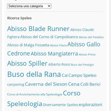
Categorie
Ricerca Speleo
Abisso Blade Runner
Abisso Claude
Abisso del Corno di Campobianco
Fighera
Abisso del Paradiso
Abisso Gallo
Abisso di Malga Fossetta
Abisso Flavia
Cedrone
Abisso Mangiaterra
Abisso Primo
Abisso Spiller
Alberto Rossi
Buco del Prestigio
Buso della Rana
Cai
Campo Speleo
Caverna del Sieson
Cena
Colli Berici
canyoning
Corso
Corso di Avvicinamento alla Speleologia
Speleologia
esplorazioni
Diversamente Speleo