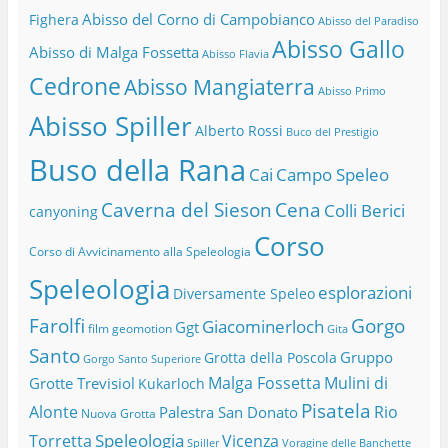
Abisso del Corno di Campobianco
Fighera
Abisso del Paradiso
Abisso Gallo
Abisso di Malga Fossetta
Abisso Flavia
Cedrone
Abisso Mangiaterra
Abisso Primo
Abisso Spiller
Alberto Rossi
Buco del Prestigio
Buso della Rana
Cai
Campo Speleo
Caverna del Sieson
Cena
Colli Berici
canyoning
Corso
Corso di Avvicinamento alla Speleologia
Speleologia
esplorazioni
Diversamente Speleo
Farolfi
Gorgo
Giacominerloch
Ggt
film
geomotion
Gita
Santo
Gruppo
Grotta della Poscola
Gorgo Santo Superiore
Malga Fossetta
Mulini di
Grotte Trevisiol
Kukarloch
Pisatela
Alonte
Rio
Palestra San Donato
Nuova Grotta
Speleologia
Torretta
Vicenza
Spiller
Voragine delle Banchette