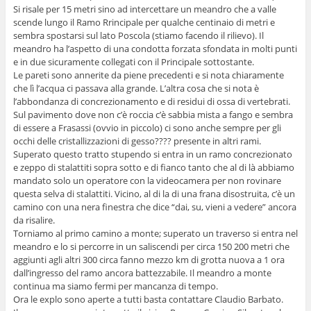
Si risale per 15 metri sino ad intercettare un meandro che a valle
scende lungo il Ramo Rrincipale per qualche centinaio di metri e
sembra spostarsi sul lato Poscola (stiamo facendo il rilievo). Il
meandro ha l’aspetto di una condotta forzata sfondata in molti punti
e in due sicuramente collegati con il Principale sottostante.
Le pareti sono annerite da piene precedenti e si nota chiaramente
che lì l’acqua ci passava alla grande. L’altra cosa che si nota è
l’abbondanza di concrezionamento e di residui di ossa di vertebrati.
Sul pavimento dove non c’è roccia c’è sabbia mista a fango e sembra
di essere a Frasassi (ovvio in piccolo) ci sono anche sempre per gli
occhi delle cristallizzazioni di gesso???? presente in altri rami.
Superato questo tratto stupendo si entra in un ramo concrezionato
e zeppo di stalattiti sopra sotto e di fianco tanto che al di là abbiamo
mandato solo un operatore con la videocamera per non rovinare
questa selva di stalattiti. Vicino, al di la di una frana disostruita, c’è un
camino con una nera finestra che dice “dai, su, vieni a vedere” ancora
da risalire.
Torniamo al primo camino a monte; superato un traverso si entra nel
meandro e lo si percorre in un saliscendi per circa 150 200 metri che
aggiunti agli altri 300 circa fanno mezzo km di grotta nuova a 1 ora
dall’ingresso del ramo ancora battezzabile. Il meandro a monte
continua ma siamo fermi per mancanza di tempo.
Ora le explo sono aperte a tutti basta contattare Claudio Barbato.