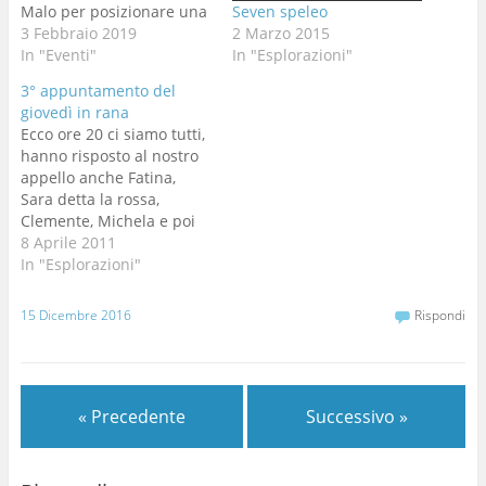
Malo per posizionare una
Seven speleo
targa costruita dal
3 Febbraio 2019
2 Marzo 2015
“Druido” (Mario B.) in
In "Eventi"
In "Esplorazioni"
ricordo di Alberto Rossi
3° appuntamento del
venuto a mancare nel
giovedì in rana
2016, a seguito di una
Ecco ore 20 ci siamo tutti,
malattia. Chi è Alberto
hanno risposto al nostro
Rossi? Per chi non lo ha…
appello anche Fatina,
Sara detta la rossa,
Clemente, Michela e poi
finito l'allenamento anche
8 Aprile 2011
Figata. si procede a passo
In "Esplorazioni"
veloce verso il ramo
Trevisiol e arrivati alla
15 Dicembre 2016
Rispondi
sala dei due rami ci
dividiamo. Nadia e
Clemente con Sara si
infrattano…
« Precedente
Successivo »