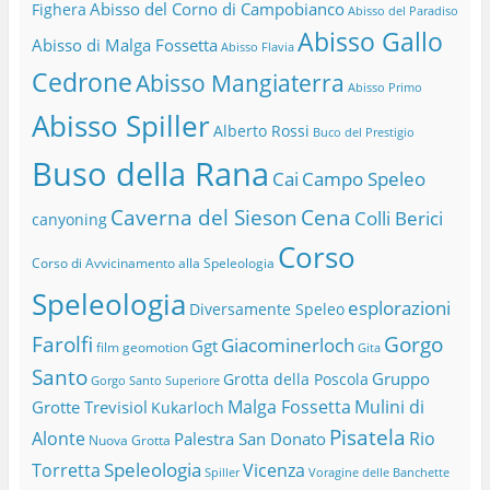
Abisso del Corno di Campobianco
Fighera
Abisso del Paradiso
Abisso Gallo
Abisso di Malga Fossetta
Abisso Flavia
Cedrone
Abisso Mangiaterra
Abisso Primo
Abisso Spiller
Alberto Rossi
Buco del Prestigio
Buso della Rana
Cai
Campo Speleo
Caverna del Sieson
Cena
Colli Berici
canyoning
Corso
Corso di Avvicinamento alla Speleologia
Speleologia
esplorazioni
Diversamente Speleo
Farolfi
Gorgo
Giacominerloch
Ggt
film
geomotion
Gita
Santo
Gruppo
Grotta della Poscola
Gorgo Santo Superiore
Malga Fossetta
Mulini di
Grotte Trevisiol
Kukarloch
Pisatela
Alonte
Rio
Palestra San Donato
Nuova Grotta
Speleologia
Torretta
Vicenza
Spiller
Voragine delle Banchette