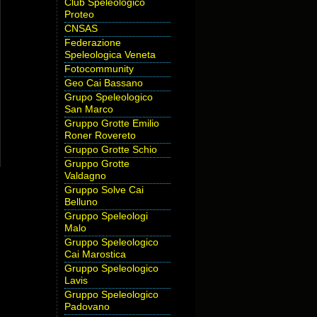
Club Speleologico
Proteo
CNSAS
Federazione
Speleologica Veneta
Fotocommunity
Geo Cai Bassano
Grupo Speleologico
San Marco
Gruppo Grotte Emilio
Roner Rovereto
Gruppo Grotte Schio
Gruppo Grotte
Valdagno
Gruppo Solve Cai
Belluno
Gruppo Speleologi
Malo
Gruppo Speleologico
Cai Marostica
Gruppo Speleologico
Lavis
Gruppo Speleologico
Padovano