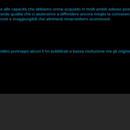
a e alle capacità che abbiamo ormai acquisito in molti ambiti adesso po
ande qualità che ci aiuteranno a diffondere ancora meglio la conoscen
scosti e irraggiungibili che altrimenti rimarrebbero sconosciuti.
i video,purtroppo alcuni li ho pubblicati a bassa risoluzione ma gli origin