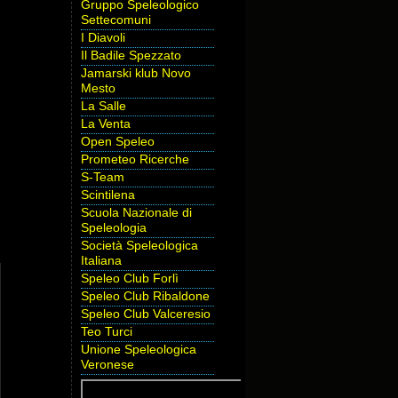
Gruppo Speleologico
Settecomuni
I Diavoli
Il Badile Spezzato
Jamarski klub Novo
Mesto
La Salle
La Venta
Open Speleo
Prometeo Ricerche
S-Team
Scintilena
Scuola Nazionale di
Speleologia
Società Speleologica
Italiana
Speleo Club Forlì
Speleo Club Ribaldone
Speleo Club Valceresio
Teo Turci
Unione Speleologica
Veronese