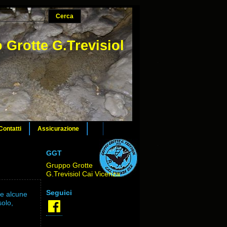
 Grotte G.Trevisiol
Contatti
Assicurazione
GGT
Gruppo Grotte
G.Trevisiol Cai Vicenza
Seguici
te alcune
Facebook
solo,