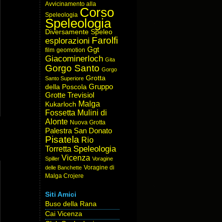
Avvicinamento alla
Corso
Speleologia
Speleologia
Diversamente Speleo
Farolfi
esplorazioni
Ggt
film
geomotion
Giacominerloch
Gita
Gorgo Santo
Gorgo
Grotta
Santo Superiore
Gruppo
della Poscola
Grotte Trevisiol
Malga
Kukarloch
Fossetta
Mulini di
Alonte
Nuova Grotta
Palestra San Donato
Pisatela
Rio
Speleologia
Torretta
Vicenza
Spiller
Voragine
Voragine di
delle Banchette
Malga Crojere
Siti Amici
Buso della Rana
Cai Vicenza