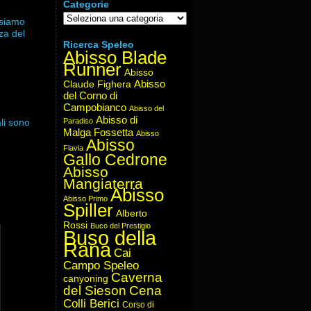
Categorie
Categorie
ssiamo
za del
Ricerca Speleo
Abisso Blade
Runner
Abisso
Abisso
Claude Fighera
del Corno di
Campobianco
Abisso del
Abisso di
Paradiso
ali sono
Malga Fossetta
Abisso
Abisso
Flavia
Gallo Cedrone
Abisso
Mangiaterra
Abisso
Abisso Primo
Spiller
Alberto
Rossi
Buco del Prestigio
Buso della
Rana
Cai
Campo Speleo
Caverna
canyoning
del Sieson
Cena
Colli Berici
Corso di