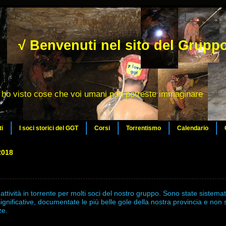
√ Benvenuti nel sito del Gruppo
ho visto cose che voi umani non potreste immaginare
ti
I soci storici del GGT
Corsi
Torrentismo
Calendario
2018
attività in torrente per molti soci del nostro gruppo. Sono state sistema
ù significative, documentate le più belle gole della nostra provincia e non 
ze.