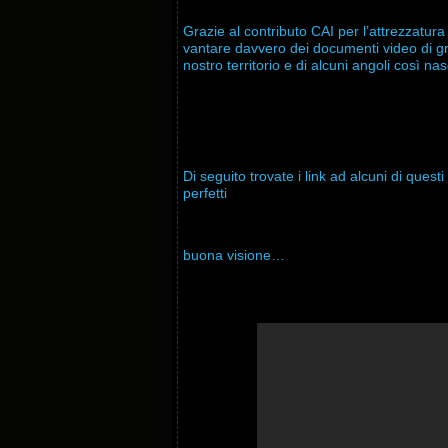
Grazie al contributo CAI per l’attrezzatur
vantare davvero dei documenti video di gr
nostro territorio e di alcuni angoli così na
Di seguito trovate i link ad alcuni di quest
perfetti
buona visione…