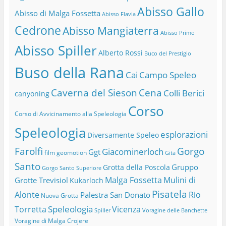
Abisso Gallo
Abisso di Malga Fossetta
Abisso Flavia
Cedrone
Abisso Mangiaterra
Abisso Primo
Abisso Spiller
Alberto Rossi
Buco del Prestigio
Buso della Rana
Cai
Campo Speleo
Caverna del Sieson
Cena
Colli Berici
canyoning
Corso
Corso di Avvicinamento alla Speleologia
Speleologia
esplorazioni
Diversamente Speleo
Farolfi
Gorgo
Giacominerloch
Ggt
film
geomotion
Gita
Santo
Gruppo
Grotta della Poscola
Gorgo Santo Superiore
Malga Fossetta
Mulini di
Grotte Trevisiol
Kukarloch
Pisatela
Alonte
Rio
Palestra San Donato
Nuova Grotta
Speleologia
Torretta
Vicenza
Spiller
Voragine delle Banchette
Voragine di Malga Crojere