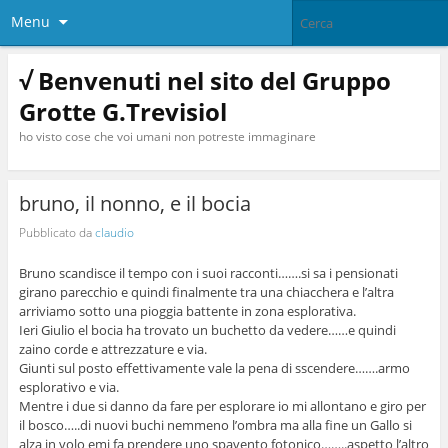
Menu
√ Benvenuti nel sito del Gruppo
Grotte G.Trevisiol
ho visto cose che voi umani non potreste immaginare
bruno, il nonno, e il bocia
Pubblicato da
claudio
Bruno scandisce il tempo con i suoi racconti…….si sa i pensionati
girano parecchio e quindi finalmente tra una chiacchera e l’altra
arriviamo sotto una pioggia battente in zona esplorativa.
Ieri Giulio el bocia ha trovato un buchetto da vedere……e quindi
zaino corde e attrezzature e via.
Giunti sul posto effettivamente vale la pena di sscendere…….armo
esplorativo e via.
Mentre i due si danno da fare per esplorare io mi allontano e giro per
il bosco…..di nuovi buchi nemmeno l’ombra ma alla fine un Gallo si
alza in volo emi fa prendere uno spavento fotonico……..aspetto l’altro