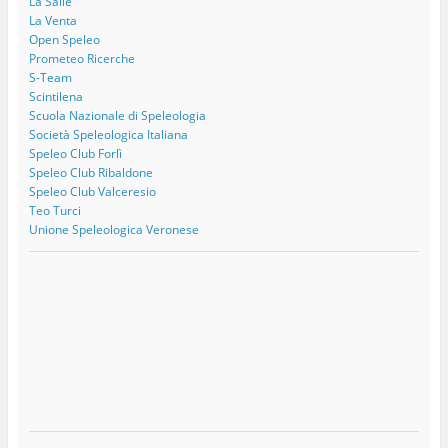
La Salle
La Venta
Open Speleo
Prometeo Ricerche
S-Team
Scintilena
Scuola Nazionale di Speleologia
Società Speleologica Italiana
Speleo Club Forlì
Speleo Club Ribaldone
Speleo Club Valceresio
Teo Turci
Unione Speleologica Veronese