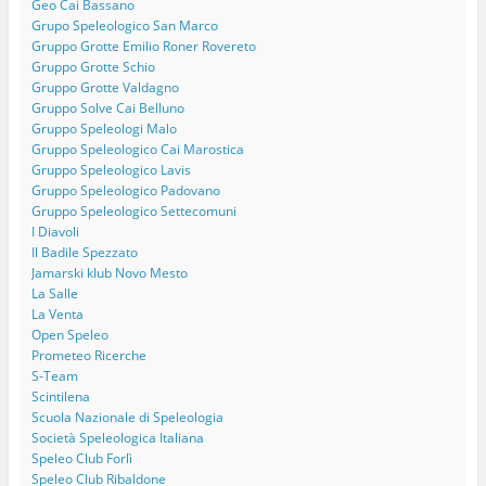
Geo Cai Bassano
Grupo Speleologico San Marco
Gruppo Grotte Emilio Roner Rovereto
Gruppo Grotte Schio
Gruppo Grotte Valdagno
Gruppo Solve Cai Belluno
Gruppo Speleologi Malo
Gruppo Speleologico Cai Marostica
Gruppo Speleologico Lavis
Gruppo Speleologico Padovano
Gruppo Speleologico Settecomuni
I Diavoli
Il Badile Spezzato
Jamarski klub Novo Mesto
La Salle
La Venta
Open Speleo
Prometeo Ricerche
S-Team
Scintilena
Scuola Nazionale di Speleologia
Società Speleologica Italiana
Speleo Club Forlì
Speleo Club Ribaldone