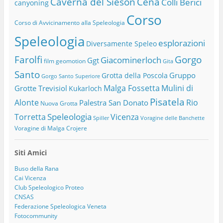
Caverna del Sieson
Cena
Colli Berici
canyoning
Corso
Corso di Avvicinamento alla Speleologia
Speleologia
esplorazioni
Diversamente Speleo
Farolfi
Gorgo
Giacominerloch
Ggt
film
geomotion
Gita
Santo
Gruppo
Grotta della Poscola
Gorgo Santo Superiore
Malga Fossetta
Mulini di
Grotte Trevisiol
Kukarloch
Pisatela
Alonte
Rio
Palestra San Donato
Nuova Grotta
Speleologia
Torretta
Vicenza
Spiller
Voragine delle Banchette
Voragine di Malga Crojere
Siti Amici
Buso della Rana
Cai Vicenza
Club Speleologico Proteo
CNSAS
Federazione Speleologica Veneta
Fotocommunity