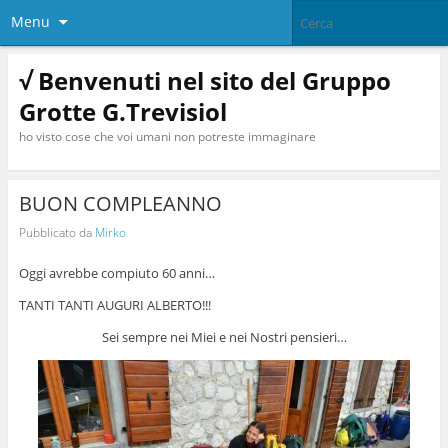
Menu
√ Benvenuti nel sito del Gruppo
Grotte G.Trevisiol
ho visto cose che voi umani non potreste immaginare
BUON COMPLEANNO
Pubblicato da
Mirko
Oggi avrebbe compiuto 60 anni…
TANTI TANTI AUGURI ALBERTO!!!
Sei sempre nei Miei e nei Nostri pensieri…