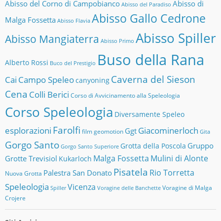
Abisso del Corno di Campobianco
Abisso di
Abisso del Paradiso
Abisso Gallo Cedrone
Malga Fossetta
Abisso Flavia
Abisso Spiller
Abisso Mangiaterra
Abisso Primo
Buso della Rana
Alberto Rossi
Buco del Prestigio
Caverna del Sieson
Cai
Campo Speleo
canyoning
Cena
Colli Berici
Corso di Avvicinamento alla Speleologia
Corso Speleologia
Diversamente Speleo
Farolfi
esplorazioni
Giacominerloch
Ggt
film
geomotion
Gita
Gorgo Santo
Gruppo
Grotta della Poscola
Gorgo Santo Superiore
Malga Fossetta
Mulini di Alonte
Grotte Trevisiol
Kukarloch
Pisatela
Rio Torretta
Palestra San Donato
Nuova Grotta
Speleologia
Vicenza
Voragine di Malga
Spiller
Voragine delle Banchette
Crojere