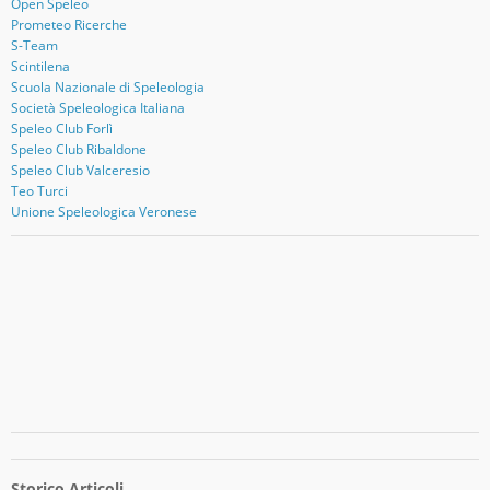
Open Speleo
Prometeo Ricerche
S-Team
Scintilena
Scuola Nazionale di Speleologia
Società Speleologica Italiana
Speleo Club Forlì
Speleo Club Ribaldone
Speleo Club Valceresio
Teo Turci
Unione Speleologica Veronese
Storico Articoli