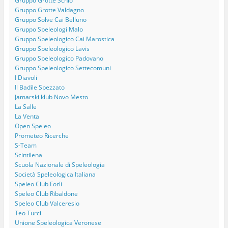
Gruppo Grotte Schio
Gruppo Grotte Valdagno
Gruppo Solve Cai Belluno
Gruppo Speleologi Malo
Gruppo Speleologico Cai Marostica
Gruppo Speleologico Lavis
Gruppo Speleologico Padovano
Gruppo Speleologico Settecomuni
I Diavoli
Il Badile Spezzato
Jamarski klub Novo Mesto
La Salle
La Venta
Open Speleo
Prometeo Ricerche
S-Team
Scintilena
Scuola Nazionale di Speleologia
Società Speleologica Italiana
Speleo Club Forlì
Speleo Club Ribaldone
Speleo Club Valceresio
Teo Turci
Unione Speleologica Veronese