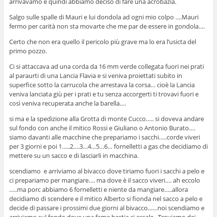
arrivavamo e quindi abbiamo deciso di fare una acrobazia.
Salgo sulle spalle di Mauri e lui dondola ad ogni mio colpo ….Mauri
fermo per carità non sta movarte che me par de essere in gondola….
Certo che non era quello il pericolo più grave ma lo era l’usicta del
primo pozzo.
Ci si attaccava ad una corda da 16 mm verde collegata fuori nei prati
al paraurti di una Lancia Flavia e si veniva proiettati subito in
superfice sotto la carrucola che arrestava la corsa… cioè la Lancia
veniva lanciata giù per i prati e tu senza accorgerti ti trovavi fuori e
così veniva recuperata anche la barella….
si ma e la spedizione alla Grotta di monte Cucco….. si doveva andare
sul fondo con anche il mitico Rossi e Giuliano o Antonio Burato….
siamo davanti alle macchine che prepariamo i sacchi…..corde viveri
per 3 giorni e poi 1…..2….3…4…5…6… fornelletti a gas che decidiamo di
mettere su un sacco e di lasciarli in macchina.
scendiamo e arriviamo al bivacco dove tiriamo fuori i sacchi a pelo e
ci prepariamo per mangiare…. ma dove è il sacco viveri…. ah eccolo
…..ma porc abbiamo 6 fornelletti e niente da mangiare…..allora
decidiamo di scendere e il mitico Alberto si fionda nel sacco a pelo e
decide di passare i prossimi due giorni al bivacco……noi scendiamo e