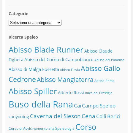
Categorie
Categorie
Ricerca Speleo
Abisso Blade Runner
Abisso Claude
Abisso del Corno di Campobianco
Fighera
Abisso del Paradiso
Abisso Gallo
Abisso di Malga Fossetta
Abisso Flavia
Cedrone
Abisso Mangiaterra
Abisso Primo
Abisso Spiller
Alberto Rossi
Buco del Prestigio
Buso della Rana
Cai
Campo Speleo
Caverna del Sieson
Cena
Colli Berici
canyoning
Corso
Corso di Avvicinamento alla Speleologia