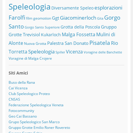
Speleologia
esplorazioni
Diversamente Speleo
Farolfi
Gorgo
Giacominerloch
Ggt
film
geomotion
Gita
Santo
Gruppo
Grotta della Poscola
Gorgo Santo Superiore
Malga Fossetta
Mulini di
Grotte Trevisiol
Kukarloch
Pisatela
Alonte
Rio
Palestra San Donato
Nuova Grotta
Speleologia
Torretta
Vicenza
Spiller
Voragine delle Banchette
Voragine di Malga Crojere
Siti Amici
Buso della Rana
Cai Vicenza
Club Speleologico Proteo
CNSAS
Federazione Speleologica Veneta
Fotocommunity
Geo Cai Bassano
Grupo Speleologico San Marco
Gruppo Grotte Emilio Roner Rovereto