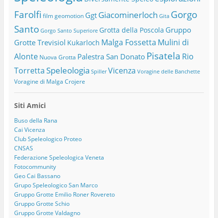
Farolfi
Gorgo
Giacominerloch
Ggt
film
geomotion
Gita
Santo
Gruppo
Grotta della Poscola
Gorgo Santo Superiore
Malga Fossetta
Mulini di
Grotte Trevisiol
Kukarloch
Pisatela
Alonte
Rio
Palestra San Donato
Nuova Grotta
Speleologia
Torretta
Vicenza
Spiller
Voragine delle Banchette
Voragine di Malga Crojere
Siti Amici
Buso della Rana
Cai Vicenza
Club Speleologico Proteo
CNSAS
Federazione Speleologica Veneta
Fotocommunity
Geo Cai Bassano
Grupo Speleologico San Marco
Gruppo Grotte Emilio Roner Rovereto
Gruppo Grotte Schio
Gruppo Grotte Valdagno