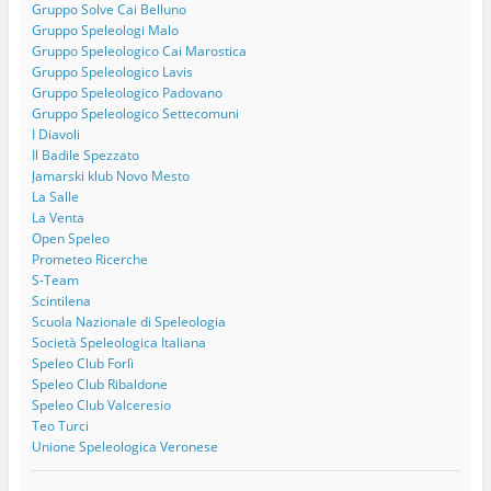
Gruppo Solve Cai Belluno
Gruppo Speleologi Malo
Gruppo Speleologico Cai Marostica
Gruppo Speleologico Lavis
Gruppo Speleologico Padovano
Gruppo Speleologico Settecomuni
I Diavoli
Il Badile Spezzato
Jamarski klub Novo Mesto
La Salle
La Venta
Open Speleo
Prometeo Ricerche
S-Team
Scintilena
Scuola Nazionale di Speleologia
Società Speleologica Italiana
Speleo Club Forlì
Speleo Club Ribaldone
Speleo Club Valceresio
Teo Turci
Unione Speleologica Veronese