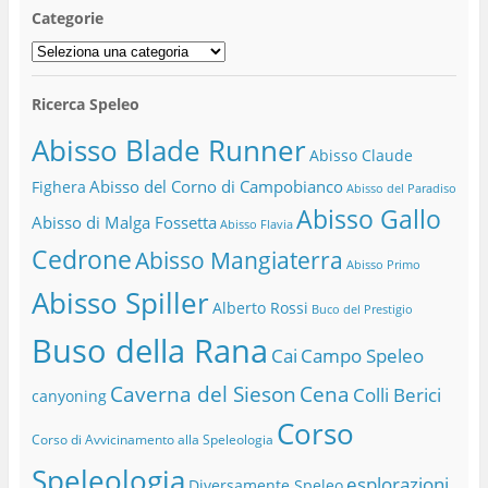
Categorie
Categorie
Ricerca Speleo
Abisso Blade Runner
Abisso Claude
Abisso del Corno di Campobianco
Fighera
Abisso del Paradiso
Abisso Gallo
Abisso di Malga Fossetta
Abisso Flavia
Cedrone
Abisso Mangiaterra
Abisso Primo
Abisso Spiller
Alberto Rossi
Buco del Prestigio
Buso della Rana
Cai
Campo Speleo
Caverna del Sieson
Cena
Colli Berici
canyoning
Corso
Corso di Avvicinamento alla Speleologia
Speleologia
esplorazioni
Diversamente Speleo