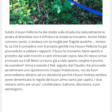
Subito il buon Pelliccia ha dei dubbi sulla strada ma naturalmente la
pineta di Brendola non è infinita e la strada la troviamo. Anche Attilio
conosce i posti, ci andava con la moglie per fragole qualche…. tempo
fa, sa che il contadino non è proprio gentile ma il buon Pelliccia ha già
provveduto a saldare i rapporti. Il buco lo troviamo, bene aperto e
protetto dai soliti tronchi e rami intrecciati sopra. Ma chi riesce ormai
a trovare sui Colli Berici un buco già a cielo aperto vergine e pronto
da scendere? Arma e scende il Pell, seguito dal Claudio che provvede
ad eliminare uno spuntoncino troppo Pretenzioso, noi da fuori
provvediamo almeno ad un deviatore perché il buon Andrea sembra
avere dimenticato le regole del buon armo tanto per capirci. I due
restano sotto per un po’, confabulano, battono, discutono, e poi
riemergono.