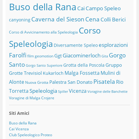
Buso della Rana
Cai
Campo Speleo
Caverna del Sieson
Cena
Colli Berici
canyoning
Corso
Corso di Avvicinamento alla Speleologia
Speleologia
esplorazioni
Diversamente Speleo
Farolfi
Gorgo
Giacominerloch
Ggt
film
geomotion
Gita
Santo
Gruppo
Grotta della Poscola
Gorgo Santo Superiore
Malga Fossetta
Mulini di
Grotte Trevisiol
Kukarloch
Pisatela
Alonte
Rio
Palestra San Donato
Nuova Grotta
Speleologia
Torretta
Vicenza
Spiller
Voragine delle Banchette
Voragine di Malga Crojere
Siti Amici
Buso della Rana
Cai Vicenza
Club Speleologico Proteo