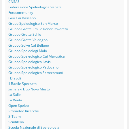
CNSAS
Federazione Speleologica Veneta
Fotocommunity
Geo Cai Bassano
Grupo Speleologico San Marco
Gruppo Grotte Emilio Roner Rovereto
Gruppo Grotte Schio
Gruppo Grotte Valdagno
Gruppo Solve Cai Belluno
Gruppo Speleologi Malo
Gruppo Speleologico Cai Marostica
Gruppo Speleologico Lavis
Gruppo Speleologico Padovano
Gruppo Speleologico Settecomuni
I Diavoli
Il Badile Spezzato
Jamarski klub Novo Mesto
La Salle
La Venta
Open Speleo
Prometeo Ricerche
S-Team
Scintilena
Scuola Nazionale di Speleologia