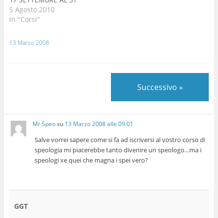
Ottobre 2010 scarica il
5 Agosto 2010
volantino Il corso
In "Corsi"
d’introduzione alla
speleologia si rivolge a
13 Marzo 2008
tutte le persone che
intendono avvicinarsi al
mondo delle grotte e
cavità artificiali, luoghi
Successivo »
ancora poco conosciuti e
a volte…
Mr Speo
su
13 Marzo 2008 alle 09:01
Salve vorrei sapere come si fa ad iscriversi al vostro corso di
speologia mi piacerebbe tanto divenire un speologo…ma i
speologi xe quei che magna i spei vero?
GGT