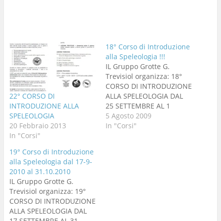
18° Corso di Introduzione
alla Speleologia !!!
IL Gruppo Grotte G.
Trevisiol organizza: 18°
CORSO DI INTRODUZIONE
22° CORSO DI
ALLA SPELEOLOGIA DAL
INTRODUZIONE ALLA
25 SETTEMBRE AL 1
SPELEOLOGIA
NOVEMBRE 2009 scarica
5 Agosto 2009
20 Febbraio 2013
il volantino Il corso
In "Corsi"
In "Corsi"
d’introduzione alla
speleologia si rivolge a
19° Corso di Introduzione
tutte le persone che
alla Speleologia dal 17-9-
intendono avvicinarsi al
2010 al 31.10.2010
mondo delle grotte e
IL Gruppo Grotte G.
cavità artificiali, luoghi
Trevisiol organizza: 19°
ancora poco conosciuti e
CORSO DI INTRODUZIONE
a volte…
ALLA SPELEOLOGIA DAL
17 SETTEMBRE AL 31