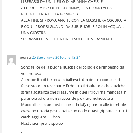
LIBERARSI DA UN IL FILO DI ARIANNA CHE SI E’
ATTORCILIATO SUL PIEDE(PINNA) E INTORNO ALLA
RUBINETTERIA DELLA BOMBOLA.
ALLA FINE SI PROVA ANCHE CON LA MASCHERA OSCURATA
E CON I PROPRI GUANDI DA SUB, FUORI E POI IN ACQUA…
UNA GIOSTRA.
SPERIAMO BENE CHE NON CI SUCCEDE VERAMENTE.
boa
su
25 Settembre 2010 alle 13:24
Sono felice della buona riuscita del corso e dell’impegno da
voi profuso.
A proposito di torce: una ballava tutta dentro come se ci
fosse stato un rave party là dentro il risultato è che qualche
strana sostanza che si assume in quei ritrovi l’ha mandata in
paranoia ed ora non si accende più (farò richioesta a
Muccioli se ha un posto libero da lui), riguardo alle bombole
avevano un’aria pestilenziale un dado quasi grippato e tutti i
cerchiaggi lenti….. boh.
Hasta siempre la speleo