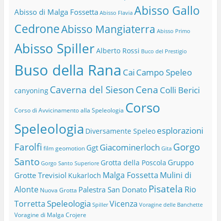
Abisso Gallo
Abisso di Malga Fossetta
Abisso Flavia
Cedrone
Abisso Mangiaterra
Abisso Primo
Abisso Spiller
Alberto Rossi
Buco del Prestigio
Buso della Rana
Cai
Campo Speleo
Caverna del Sieson
Cena
Colli Berici
canyoning
Corso
Corso di Avvicinamento alla Speleologia
Speleologia
esplorazioni
Diversamente Speleo
Farolfi
Gorgo
Giacominerloch
Ggt
film
geomotion
Gita
Santo
Gruppo
Grotta della Poscola
Gorgo Santo Superiore
Malga Fossetta
Mulini di
Grotte Trevisiol
Kukarloch
Pisatela
Alonte
Rio
Palestra San Donato
Nuova Grotta
Speleologia
Torretta
Vicenza
Spiller
Voragine delle Banchette
Voragine di Malga Crojere