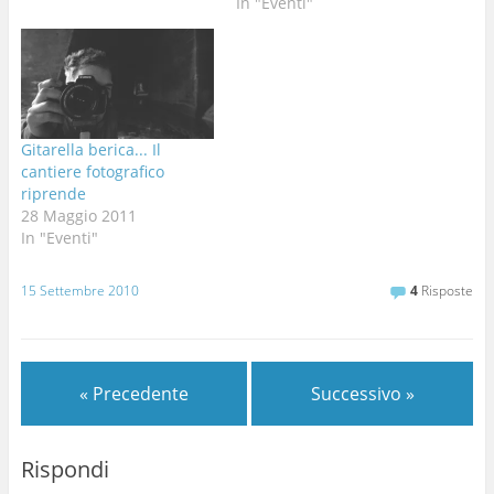
dirige il Corso. Una bella
In "Eventi"
soddisfazione, no? Lo
scorso fine settimana c'è
stata l'uscita di fine corso,
in Carso, grotte :
Impossibile e…
Gitarella berica... Il
cantiere fotografico
riprende
28 Maggio 2011
In "Eventi"
15 Settembre 2010
4
Risposte
« Precedente
Successivo »
Rispondi