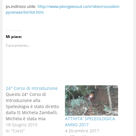
ps.indirizzo utile:
http://www.plongeesout.com/sites/roussilon-
pyrenees/lot/lot.htm
Mi piace:
Caricamento...
24° Corso di Introduzione
Questo 24° Corso di
Introduzione alla
Speleologia è stato diretto
dalla IS Michela Zambelli.
Michela è stata mia
ATTIVITA' SPELEOLOGICA
allieva al 17° Corso di
18 Giugno 2015
ANNO 2017
Introduzione, e adesso ci
In "Corsi"
4 Dicembre 2017