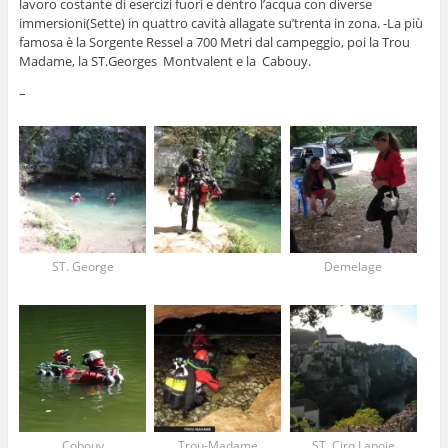
lavoro costante di esercizi fuori e dentro l’acqua con diverse
immersioni(Sette) in quattro cavità allagate su’trenta in zona.
-La più
famosa è la Sorgente Ressel a 700 Metri dal campeggio, poi la Trou
Madame, la ST.Georges Montvalent e la Cabouy.
–
ST. George
Demelage
Cobouy
Trou-Madame
ST. Cirq Lapoie