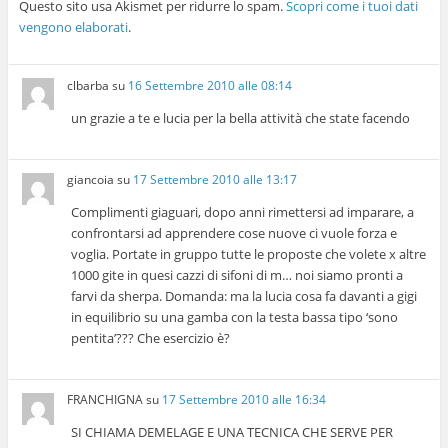
Questo sito usa Akismet per ridurre lo spam.
Scopri come i tuoi dati
vengono elaborati
.
clbarba
su
16 Settembre 2010 alle 08:14
un grazie a te e lucia per la bella attività che state facendo
giancoia
su
17 Settembre 2010 alle 13:17
Complimenti giaguari, dopo anni rimettersi ad imparare, a
confrontarsi ad apprendere cose nuove ci vuole forza e
voglia. Portate in gruppo tutte le proposte che volete x altre
1000 gite in quesi cazzi di sifoni di m… noi siamo pronti a
farvi da sherpa. Domanda: ma la lucia cosa fa davanti a gigi
in equilibrio su una gamba con la testa bassa tipo ‘sono
pentita’??? Che esercizio è?
FRANCHIGNA
su
17 Settembre 2010 alle 16:34
SI CHIAMA DEMELAGE E UNA TECNICA CHE SERVE PER