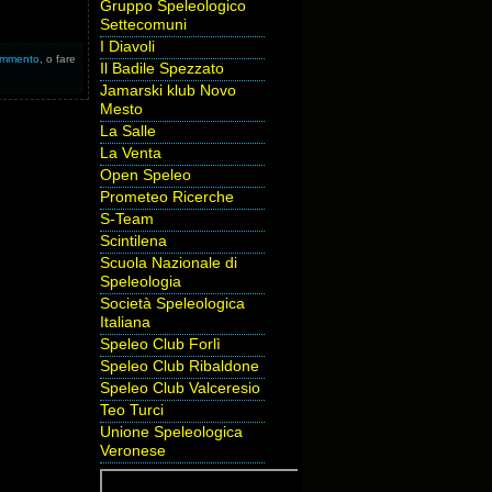
Gruppo Speleologico
Settecomuni
I Diavoli
commento
, o fare
Il Badile Spezzato
Jamarski klub Novo
Mesto
La Salle
La Venta
Open Speleo
Prometeo Ricerche
S-Team
Scintilena
Scuola Nazionale di
Speleologia
Società Speleologica
Italiana
Speleo Club Forlì
Speleo Club Ribaldone
Speleo Club Valceresio
Teo Turci
Unione Speleologica
Veronese