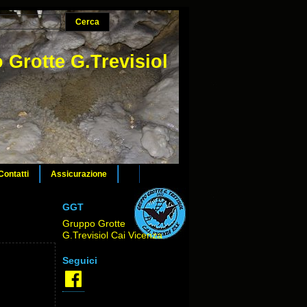
 Grotte G.Trevisiol
Contatti
Assicurazione
GGT
Gruppo Grotte
G.Trevisiol Cai Vicenza
Seguici
Facebook