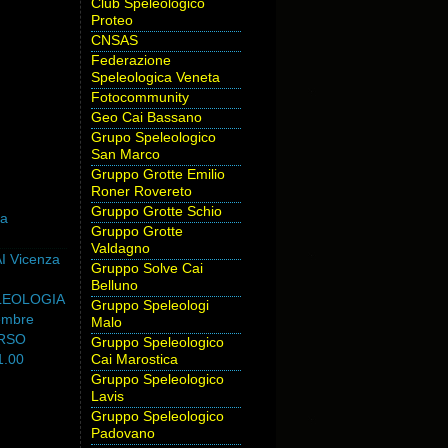
Club Speleologico
Proteo
CNSAS
Federazione
Speleologica Veneta
Fotocommunity
Geo Cai Bassano
Grupo Speleologico
San Marco
Gruppo Grotte Emilio
Roner Rovereto
Gruppo Grotte Schio
la
Gruppo Grotte
Valdagno
AI Vicenza
Gruppo Solve Cai
Belluno
LEOLOGIA
Gruppo Speleologi
embre
Malo
ORSO
Gruppo Speleologico
1.00
Cai Marostica
cenza
Gruppo Speleologico
Lavis
icenza Tel.
Gruppo Speleologico
I -
Padovano
cenza …