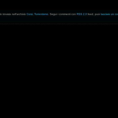
o trovate nell'archivio
Corsi
,
Torrentismo
. Segui i commenti con
RSS 2.0
feed. puoi
lasciare un 