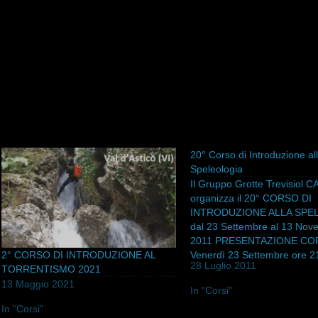
20° Corso di Introduzione al
Speleologia
Il Gruppo Grotte Trevisiol C
organizza il 20° CORSO DI
INTRODUZIONE ALLA SPE
dal 23 Settembre al 13 Nov
2011 PRESENTAZIONE C
2° CORSO DI INTRODUZIONE AL
Venerdì 23 Settembre ore 2
28 Luglio 2011
TORRENTISMO 2021
presso la sede del Cai di Vi
Contrà Porta S. Lucia, 95,V
13 Maggio 2021
In "Corsi"
0444 513012 INFORMAZION
In "Corsi"
ISCRIZIONI In Sede Cai Vi