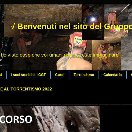
√ Benvenuti nel sito del Gruppo
ho visto cose che voi umani non potreste immaginare
ti
I soci storici del GGT
Corsi
Torrentismo
Calendario
NE AL TORRENTISMO 2022