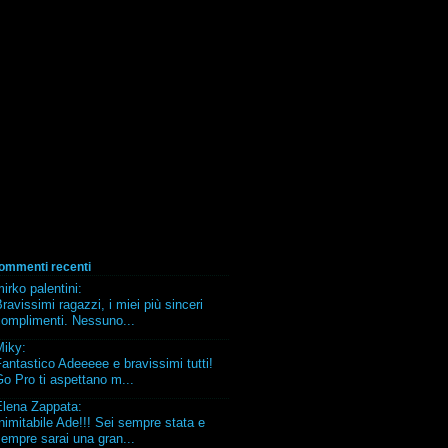
ommenti recenti
irko palentini
:
ravissimi ragazzi, i miei più sinceri
complimenti. Nessuno...
Miky
:
antastico Adeeeee e bravissimi tutti!
o Pro ti aspettano m...
Elena Zappata
:
nimitabile Ade!!! Sei sempre stata e
empre sarai una gran...