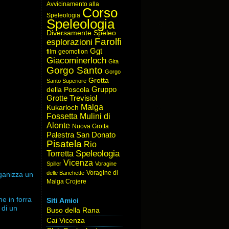
Avvicinamento alla
Corso
Speleologia
Speleologia
Diversamente Speleo
Farolfi
esplorazioni
Ggt
film
geomotion
Giacominerloch
Gita
Gorgo Santo
Gorgo
Grotta
Santo Superiore
Gruppo
della Poscola
Grotte Trevisiol
Malga
Kukarloch
Fossetta
Mulini di
Alonte
Nuova Grotta
Palestra San Donato
Pisatela
Rio
Speleologia
Torretta
Vicenza
Spiller
Voragine
Voragine di
delle Banchette
rganizza un
Malga Crojere
e in forra
Siti Amici
 di un
Buso della Rana
Cai Vicenza