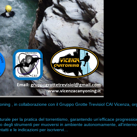
oning
, in collaborazione con il Gruppo Grotte Trevisiol CAI Vicenza, o
urale per la pratica del torrentismo, garantendo un’efficace progression
esso degli strumenti per muoversi in ambiente autonomamente, all’interno
ntatti e le indicazioni per iscrivervi…