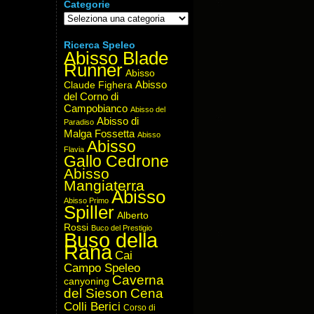
Categorie
Categorie
Ricerca Speleo
Abisso Blade
Runner
Abisso
Abisso
Claude Fighera
del Corno di
Campobianco
Abisso del
Abisso di
Paradiso
Malga Fossetta
Abisso
Abisso
Flavia
Gallo Cedrone
Abisso
Mangiaterra
Abisso
Abisso Primo
Spiller
Alberto
Rossi
Buco del Prestigio
Buso della
Rana
Cai
Campo Speleo
Caverna
canyoning
del Sieson
Cena
Colli Berici
Corso di