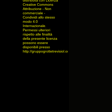
distribuita con Licenza
Creative Commons
Attribuzione - Non
commerciale -
Condividi allo stesso
modo 4.0
Internazionale
.
Permessi ulteriori
rispetto alle finalità
della presente licenza
possono essere
disponibili presso
http://gruppogrottetrevisiol.org/contatti/
.