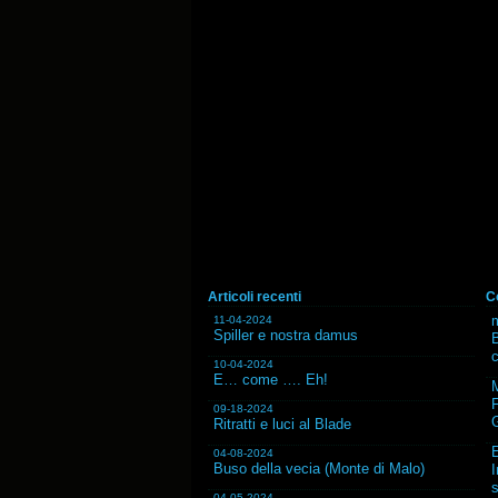
Articoli recenti
C
m
11-04-2024
Spiller e nostra damus
B
10-04-2024
E… come …. Eh!
F
09-18-2024
G
Ritratti e luci al Blade
04-08-2024
Buso della vecia (Monte di Malo)
I
s
04-05-2024