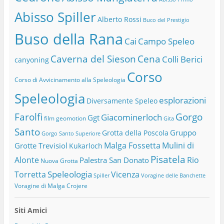
Abisso Spiller
Alberto Rossi
Buco del Prestigio
Buso della Rana
Cai
Campo Speleo
Caverna del Sieson
Cena
Colli Berici
canyoning
Corso
Corso di Avvicinamento alla Speleologia
Speleologia
esplorazioni
Diversamente Speleo
Farolfi
Gorgo
Giacominerloch
Ggt
film
geomotion
Gita
Santo
Gruppo
Grotta della Poscola
Gorgo Santo Superiore
Malga Fossetta
Mulini di
Grotte Trevisiol
Kukarloch
Pisatela
Alonte
Rio
Palestra San Donato
Nuova Grotta
Speleologia
Torretta
Vicenza
Spiller
Voragine delle Banchette
Voragine di Malga Crojere
Siti Amici