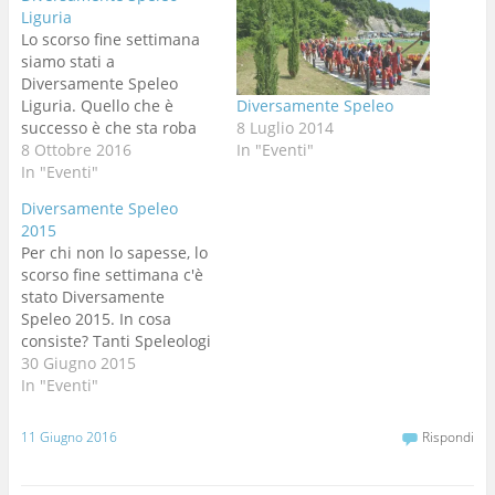
Liguria
Lo scorso fine settimana
siamo stati a
Diversamente Speleo
Liguria. Quello che è
Diversamente Speleo
successo è che sta roba
8 Luglio 2014
di Diversamente Speleo
8 Ottobre 2016
In "Eventi"
inizia ad avere qualche
In "Eventi"
anno e con questo ha
Diversamente Speleo
portato la gente a
2015
conoscersi,i rapporti tra
Per chi non lo sapesse, lo
gli appassionati a saldarsi
scorso fine settimana c'è
e i progetti a fare strada.
stato Diversamente
E così ci…
Speleo 2015. In cosa
consiste? Tanti Speleologi
e Speleologhe si ritrovano
30 Giugno 2015
e portano in grotta dei
In "Eventi"
Disabili, tutto qui.
Quest'anno (dopo essere
11 Giugno 2016
Rispondi
stato noi organizzatori
l'anno scorso con il Buso