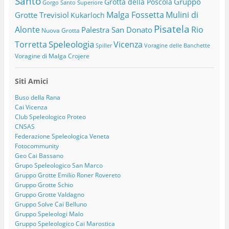
Santo
Gruppo
Grotta della Poscola
Gorgo Santo Superiore
Malga Fossetta
Mulini di
Grotte Trevisiol
Kukarloch
Pisatela
Alonte
Rio
Palestra San Donato
Nuova Grotta
Speleologia
Torretta
Vicenza
Spiller
Voragine delle Banchette
Voragine di Malga Crojere
Siti Amici
Buso della Rana
Cai Vicenza
Club Speleologico Proteo
CNSAS
Federazione Speleologica Veneta
Fotocommunity
Geo Cai Bassano
Grupo Speleologico San Marco
Gruppo Grotte Emilio Roner Rovereto
Gruppo Grotte Schio
Gruppo Grotte Valdagno
Gruppo Solve Cai Belluno
Gruppo Speleologi Malo
Gruppo Speleologico Cai Marostica