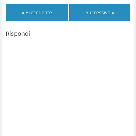
della Rana) ci siamo
ritrovato con Forlì a
« Precedente
Successivo »
Casola…
Rispondi