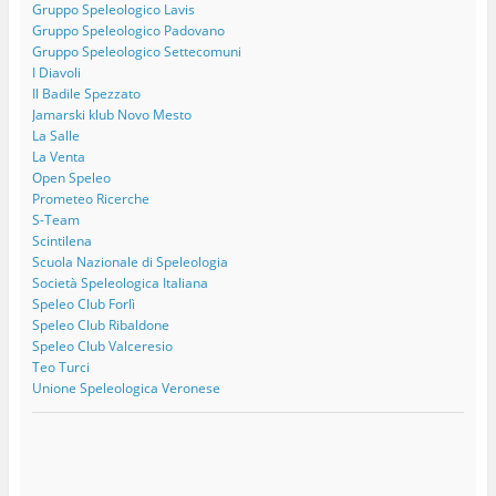
Gruppo Speleologico Lavis
Gruppo Speleologico Padovano
Gruppo Speleologico Settecomuni
I Diavoli
Il Badile Spezzato
Jamarski klub Novo Mesto
La Salle
La Venta
Open Speleo
Prometeo Ricerche
S-Team
Scintilena
Scuola Nazionale di Speleologia
Società Speleologica Italiana
Speleo Club Forlì
Speleo Club Ribaldone
Speleo Club Valceresio
Teo Turci
Unione Speleologica Veronese