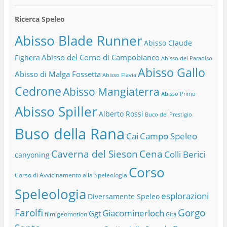
Ricerca Speleo
Abisso Blade Runner
Abisso Claude
Abisso del Corno di Campobianco
Fighera
Abisso del Paradiso
Abisso Gallo
Abisso di Malga Fossetta
Abisso Flavia
Cedrone
Abisso Mangiaterra
Abisso Primo
Abisso Spiller
Alberto Rossi
Buco del Prestigio
Buso della Rana
Cai
Campo Speleo
Caverna del Sieson
Cena
Colli Berici
canyoning
Corso
Corso di Avvicinamento alla Speleologia
Speleologia
esplorazioni
Diversamente Speleo
Farolfi
Gorgo
Giacominerloch
Ggt
film
geomotion
Gita