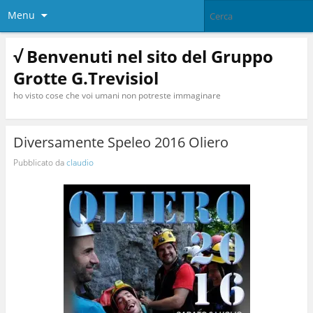
Menu
√ Benvenuti nel sito del Gruppo
Grotte G.Trevisiol
ho visto cose che voi umani non potreste immaginare
Diversamente Speleo 2016 Oliero
Pubblicato da
claudio