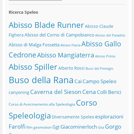
Ricerca Speleo
Abisso Blade Runner
Abisso Claude
Abisso del Corno di Campobianco
Fighera
Abisso del Paradiso
Abisso Gallo
Abisso di Malga Fossetta
Abisso Flavia
Cedrone
Abisso Mangiaterra
Abisso Primo
Abisso Spiller
Alberto Rossi
Buco del Prestigio
Buso della Rana
Cai
Campo Speleo
Caverna del Sieson
Cena
Colli Berici
canyoning
Corso
Corso di Avvicinamento alla Speleologia
Speleologia
esplorazioni
Diversamente Speleo
Farolfi
Gorgo
Giacominerloch
Ggt
film
geomotion
Gita