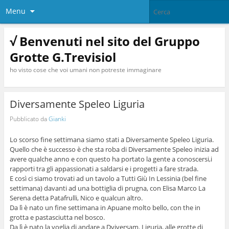
Menu
√ Benvenuti nel sito del Gruppo
Grotte G.Trevisiol
ho visto cose che voi umani non potreste immaginare
Diversamente Speleo Liguria
Pubblicato da
Gianki
Lo scorso fine settimana siamo stati a Diversamente Speleo Liguria.
Quello che è successo è che sta roba di Diversamente Speleo inizia ad
avere qualche anno e con questo ha portato la gente a conoscersi,i
rapporti tra gli appassionati a saldarsi e i progetti a fare strada.
E così ci siamo trovati ad un tavolo a Tutti Giù In Lessinia (bel fine
settimana) davanti ad una bottiglia di prugna, con Elisa Marco La
Serena detta Patafrulli, Nico e qualcun altro.
Da lì è nato un fine settimana in Apuane molto bello, con the in
grotta e pastasciutta nel bosco.
Da lì è nato la voglia di andare a Dviversam. Liguria, alle grotte di