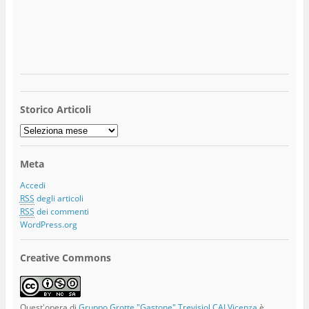
Storico Articoli
Storico
Articoli
Meta
Accedi
RSS
degli articoli
RSS
dei commenti
WordPress.org
Creative Commons
Quest'opera di
Gruppo Grotte "Gastone" Trevisiol CAI Vicenza
è