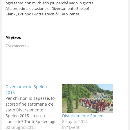
ogni tanto non mi chiedo più perché vado in grotta.
Alla prossima occasione di Diversamente Speleo!
Gianki, Gruppo Grotte Trevisiòl CAI Vicenza.
Mi piace:
Caricamento...
Diversamente Speleo
2015
Per chi non lo sapesse, lo
scorso fine settimana c'è
stato Diversamente
Speleo 2015. In cosa
Diversamente Speleo
consiste? Tanti Speleologi
8 Luglio 2014
e Speleologhe si ritrovano
30 Giugno 2015
In "Eventi"