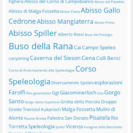
Abisso del Corno di Campobianco
Fighera
Abisso del Paradiso
Abisso Gallo
Abisso di Malga Fossetta
Abisso Flavia
Cedrone
Abisso Mangiaterra
Abisso Primo
Abisso Spiller
Alberto Rossi
Buco del Prestigio
Buso della Rana
Cai
Campo Speleo
Caverna del Sieson
Cena
Colli Berici
canyoning
Corso
Corso di Avvicinamento alla Speleologia
Speleologia
esplorazioni
Diversamente Speleo
Farolfi
Gorgo
Giacominerloch
Ggt
film
geomotion
Gita
Santo
Gruppo
Grotta della Poscola
Gorgo Santo Superiore
Malga Fossetta
Mulini di
Grotte Trevisiol
Kukarloch
Pisatela
Alonte
Rio
Palestra San Donato
Nuova Grotta
Speleologia
Torretta
Vicenza
Spiller
Voragine delle Banchette