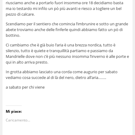
riusciamo anche a portarlo fuori insomma ore 18 decidiamo basta
ma io testardo mi infilo un pò più avanti e riesco a togliere un bel
pezzo di calcare.
Scendiamo per il sentiero che comincia l’imbrunire e sotto un grande
abete troviamo anche delle finferle quindi abbiamo fatto un pò di
bottino.
Ci cambiamo che è già buio l’aria è una brezza nordica, tutto è
silenzio, tutto è quiete e tranquillità partiamo e passiamo da
Mandrielle dove non c’è più nessuno insomma l’inverno è alle porte e
qui in alto arriva presto.
In grotta abbiamo lasciato una corda come augurio per sabato
vediamo cosa succede al di là del nero, dietro all’aria……..
a sabato per chi viene
Mi piace:
Caricamento...