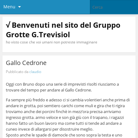
Menu
√ Benvenuti nel sito del Gruppo
Grotte G.Trevisiol
ho visto cose che voi umani non potreste immaginare
Gallo Cedrone
Pubblicato da
claudio
Oggi con Bruno dopo una serie di imprevisti risolti riusciamo a
trovare del tempo per andare al Gallo Cedrone.
Fa sempre più freddo e adesso ci si cambia volentieri anche prima di
andare in grotta, poi semtiero carichi come muli e gira che ti rigira
troviamo anche dei porcini finchè in mezz’ora precisa arriviamo
ingresso grotta. armo veloce e son già giù con il trapano, i ragazzi
hanno fatto un buon lavoro ma come tutti si tende ad andare a
cuneo invece di allargarsi per disostruire meglio.
Sposto anche le spade di damocle che sono sopra la testa e uno