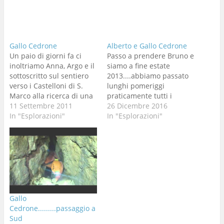
Gallo Cedrone
Alberto e Gallo Cedrone
Un paio di giorni fa ci
Passo a prendere Bruno e
inoltriamo Anna, Argo e il
siamo a fine estate
sottoscritto sul sentiero
2013....abbiamo passato
verso i Castelloni di S.
lunghi pomeriggi
Marco alla ricerca di una
praticamente tutti i
grottina con delle
11 Settembre 2011
giovedì e qualche sabato
26 Dicembre 2016
incisioni sulla parete di
In "Esplorazioni"
di questa lunga estate a
In "Esplorazioni"
ingresso e lì vi giungiamo
disostruire centimetro
dopo una buona ora di su
per centimetro la lunga
e giù per i dolci declivi di
frattura del Gallo
Campo…
Cedrone. Passiamo a
prendere anche Alberto a
casa sua mi dice Bruno
che è curioso del…
Gallo
Cedrone.........passaggio a
Sud