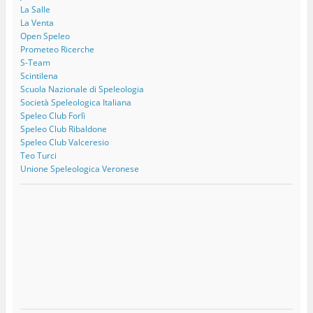
La Salle
La Venta
Open Speleo
Prometeo Ricerche
S-Team
Scintilena
Scuola Nazionale di Speleologia
Società Speleologica Italiana
Speleo Club Forlì
Speleo Club Ribaldone
Speleo Club Valceresio
Teo Turci
Unione Speleologica Veronese