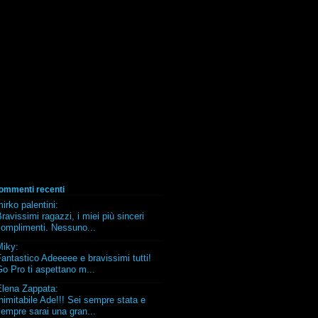
ommenti recenti
irko palentini
:
ravissimi ragazzi, i miei più sinceri
complimenti. Nessuno...
Miky
:
antastico Adeeeee e bravissimi tutti!
o Pro ti aspettano m...
Elena Zappata
:
nimitabile Ade!!! Sei sempre stata e
empre sarai una gran...