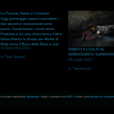
La Poscola, Nadia e i Compari
Oggi pomeriggio passo a prendere i
due sposini e stranamente sono
pronti. Cavalchiamo i monti verso
Priabona e tra una chiacchera e l'altra
imbocchiamo la strada per Monte di
Malo verso il Buso della Rana e così
14 Dicembre 2013
SABATO 6 LUGLIO AL
quasi a caso chiedo a Nereo ma tu in
GORGOSANTO SUPERIOR
Poscola ci sei mai…
In "Gite Speleo"
26 Luglio 2013
In "Speleosub"
lo trovate nell'archivio
Speleosub
. Segui i commenti con
RSS 2.0
feed. puoi
lasciare un commen