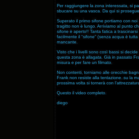
Per raggiungere la zona interessata, si par
sbucare su una vasca. Da qui si prosegue
Superato il primo sifone
portiamo con noi 
tragitto non è lungo. Arriviamo al punto ch
sifone è aperto!! Tanta fatica a trascina
facilmente il “sifone” (senza acqua è tutta 
mancante.
Visto che i livelli sono così bassi si decid
questa zona è allagata. Già in passato Fra
misura e per fare un filmato.
Non contenti, torniamo alle orecchie bagn
Frank non resiste alla tentazione..su la m
prossima volta si tornerà con l’attrezzatu
Questo il video completo.
diego