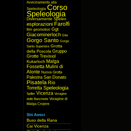
Avvicinamento alla
Corso
Speleologia
Speleologia
Diversamente Speleo
Farolfi
esplorazioni
Ggt
film
geomotion
Giacominerloch
Gita
Gorgo Santo
Gorgo
Grotta
Santo Superiore
Gruppo
della Poscola
Grotte Trevisiol
Malga
Kukarloch
Fossetta
Mulini di
Alonte
Nuova Grotta
Palestra San Donato
Pisatela
Rio
Speleologia
Torretta
Vicenza
Spiller
Voragine
Voragine di
delle Banchette
Malga Crojere
Siti Amici
Buso della Rana
Cai Vicenza