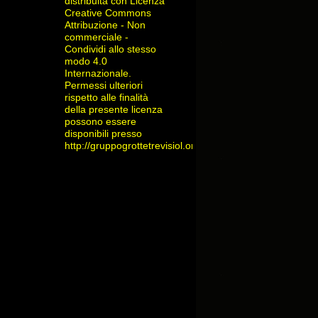
distribuita con Licenza
Creative Commons
Attribuzione - Non
commerciale -
Condividi allo stesso
modo 4.0
Internazionale
.
Permessi ulteriori
rispetto alle finalità
della presente licenza
possono essere
disponibili presso
http://gruppogrottetrevisiol.org/contatti/
.