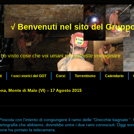
√ Benvenuti nel sito del Gruppo
ho visto cose che voi umani non potreste immaginare
ti
I soci storici del GGT
Corsi
Torrentismo
Calendario
ona, Monte di Malo (VI) – 17 Agosto 2015
 Poscola con l’intento di congiungere il ramo delle “Orecchie bagnate “.
artografia che abbiamo, dovrebbe unire i due rami conosciuti. Oggi so
one ha portato la telecamera.