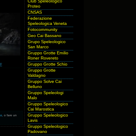
Club Speleologico
Proteo
CNSAS
Federazione
Speleologica Veneta
Fotocommunity
Geo Cai Bassano
Grupo Speleologico
San Marco
Gruppo Grotte Emilio
Roner Rovereto
Gruppo Grotte Schio
E
Gruppo Grotte
Valdagno
Gruppo Solve Cai
Belluno
Gruppo Speleologi
Malo
Gruppo Speleologico
Cai Marostica
Gruppo Speleologico
to
, o fare un
Lavis
Gruppo Speleologico
Padovano