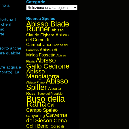
Categorie
fino a
Categorie
Ricerca Speleo
ortuna il
Abisso Blade
 che il
Runner
amo
Abisso
rte
Abisso
Claude Fighera
del Corno di
Campobianco
Abisso del
 solito anche
Abisso di
Paradiso
dere qualche
Malga Fossetta
Abisso
Abisso
Flavia
Gallo Cedrone
 C’è acqua e
Abisso
mbrato). La
Mangiaterra
Abisso
Abisso Primo
Spiller
Alberto
Rossi
Buco del Prestigio
Buso della
Rana
Cai
Campo Speleo
Caverna
canyoning
del Sieson
Cena
Colli Berici
Corso di