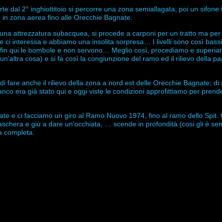
te dal 2° inghiottitoio si percorre una zona semiallagata, poi un sifone 
 in zona aerea fino alle Orecchie Bagnate.
una attrezzatura subacquea, si procede a carponi per un tratto ma per f
e ci interessa e abbiamo una insolita sorpresa… I livelli sono così bassi
rsi fin qui le bombole e non servono… Meglio così, procediamo e superi
un’altra cosa) e si fa così la congiunzione del ramo ed il rilievo della pa
e di fare anche il rilievo della zona a nord est delle Orecchie Bagnate; di
nco era già stato qui e oggi viste le condizioni approfittiamo per pren
ate e ci facciamo un giro al Ramo Nuovo 1974, fino al ramo dello Spit.
aschera e giù a dare un’occhiata, … scende in profondità (cosi gli è se
ra completa.