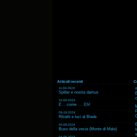
Articoli recenti
C
m
11-04-2024
Spiller e nostra damus
B
10-04-2024
E… come …. Eh!
F
09-18-2024
G
Ritratti e luci al Blade
04-08-2024
Buso della vecia (Monte di Malo)
I
s
04-05-2024