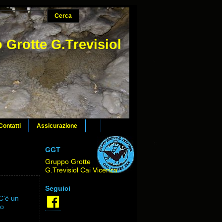
 Grotte G.Trevisiol
Contatti
Assicurazione
GGT
Gruppo Grotte
G.Trevisiol Cai Vicenza
Seguici
Facebook
 C’è un
no