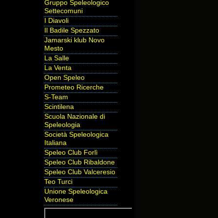
Gruppo Speleologico
Settecomuni
I Diavoli
Il Badile Spezzato
Jamarski klub Novo
Mesto
La Salle
La Venta
Open Speleo
Prometeo Ricerche
S-Team
Scintilena
Scuola Nazionale di
Speleologia
Società Speleologica
Italiana
Speleo Club Forlì
Speleo Club Ribaldone
Speleo Club Valceresio
Teo Turci
Unione Speleologica
Veronese