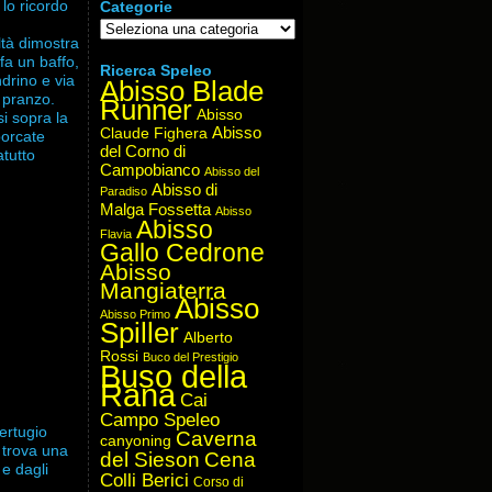
 lo ricordo
Categorie
Categorie
ltà dimostra
fa un baffo,
Ricerca Speleo
drino e via
Abisso Blade
 pranzo.
Runner
Abisso
i sopra la
Abisso
Claude Fighera
porcate
del Corno di
atutto
Campobianco
Abisso del
Abisso di
Paradiso
Malga Fossetta
Abisso
Abisso
Flavia
Gallo Cedrone
Abisso
Mangiaterra
Abisso
Abisso Primo
Spiller
Alberto
Rossi
Buco del Prestigio
Buso della
Rana
Cai
Campo Speleo
pertugio
Caverna
canyoning
 trova una
del Sieson
Cena
 e dagli
Colli Berici
Corso di