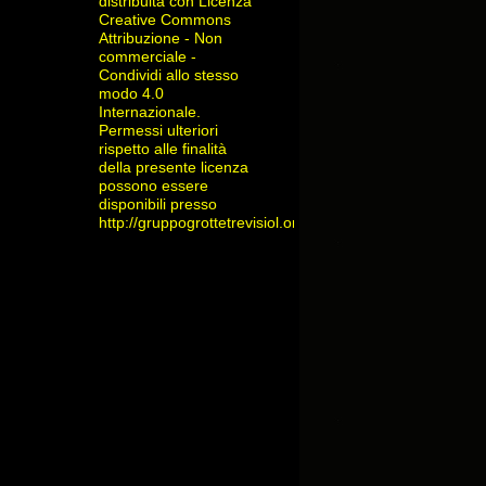
distribuita con Licenza
Creative Commons
Attribuzione - Non
commerciale -
Condividi allo stesso
modo 4.0
Internazionale
.
Permessi ulteriori
rispetto alle finalità
della presente licenza
possono essere
disponibili presso
http://gruppogrottetrevisiol.org/contatti/
.