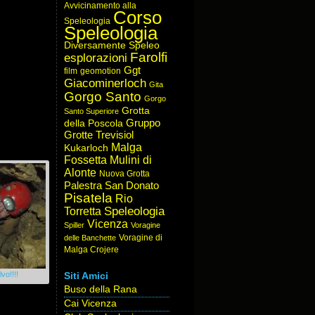
Avvicinamento alla
Corso
Speleologia
Speleologia
Diversamente Speleo
Farolfi
esplorazioni
Ggt
film
geomotion
Giacominerloch
Gita
Gorgo Santo
Gorgo
Grotta
Santo Superiore
Gruppo
della Poscola
Grotte Trevisiol
Malga
Kukarloch
Fossetta
Mulini di
Alonte
Nuova Grotta
Palestra San Donato
Pisatela
Rio
Speleologia
Torretta
Vicenza
Spiller
Voragine
Voragine di
delle Banchette
Malga Crojere
vo!!!!
Siti Amici
Buso della Rana
Cai Vicenza