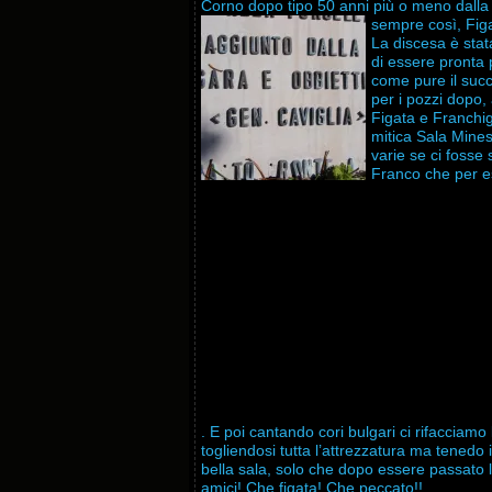
Corno dopo tipo 50 anni più o meno dalla su
sempre così, Figa
La discesa è stat
di essere pronta 
come pure il succ
per i pozzi dopo,
Figata e Franchig
mitica Sala Mines
varie se ci fosse 
Franco che per es
. E poi cantando cori bulgari ci rifacciamo
togliendosi tutta l’attrezzatura ma tenedo
bella sala, solo che dopo essere passato l’
amici! Che figata! Che peccato!!