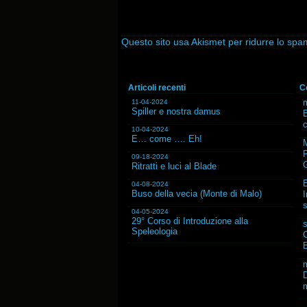
Questo sito usa Akismet per ridurre lo sp
Articoli recenti
C
m
11-04-2024
Spiller e nostra damus
B
10-04-2024
E… come …. Eh!
F
09-18-2024
G
Ritratti e luci al Blade
04-08-2024
Buso della vecia (Monte di Malo)
I
s
04-05-2024
29° Corso di Introduzione alla
Speleologia
C
B
D
m