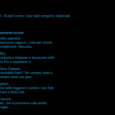
am.
Scopri come i tuoi dati vengono elaborati
.
ommenti recenti
irko palentini
:
ravissimi ragazzi, i miei più sinceri
complimenti. Nessuno...
Miky
:
antastico Adeeeee e bravissimi tutti!
o Pro ti aspettano m...
Elena Zappata
:
nimitabile Ade!!! Sei sempre stata e
empre sarai una gran...
splash
:
he bello leggervi e sentirvi così forti.
rave e bravi tutt...
maurizio
:
ai, che la prossima volta andra'
eglio...........