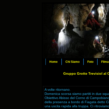
Home
Chi Siamo
Foto
Filma
Gruppo Grotte Trevisiol al 
A volte ritornano.
Domenica scorsa siamo partiti in due squa
Obiettivo Abisso del Corno di Campobianco
della presenza a bordo di Fiagata detto Ci
una uscita rapida alla truppa.
Ci ritroviamo