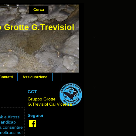
 Grotte G.Trevisiol
Contatti
Assicurazione
GGT
Gruppo Grotte
G.Trevisiol Cai Vicenza
Seguici
k e Alrossi.
Facebook
 handicap
a consentire
noltrarsi nel