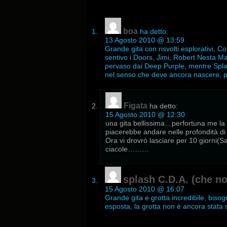
boa
ha detto:
13 Agosto 2010 @ 13:59
Grande gita con risvolti esplorativi,
sentivo i Doors, Jimi, Robert Nesta Ma
pervaso dai Deep Purple, mentre Splas
nel senso che deve ancora nascere, p
Figata
ha detto:
15 Agosto 2010 @ 12:30
una gita bellissima…perfortuna me la 
piacerebbe andare nelle profondità d
Ora vi drovrò lasciare per 10 giorni(
ciacole………
splash C.D.A. (che n
15 Agosto 2010 @ 16:07
Grande gita e grotta incredibile, bisog
esposta, la grotta non è ancora stata 