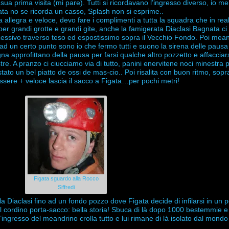
a prima visita (mi pare). Tutti si ricordavano l’ingresso diverso, io me
ta no se ricorda un casso, Splash non si esprime.
.
a allegra e veloce, devo fare i complimenti a tutta la squadra che in rea
per grandi grotte e grandi gite, anche la famigerata Diaclasi Bagnata ci 
essivo traverso teso ed espostissimo sopra il Vecchio Fondo. Poi mean
 ad un certo punto sono io che fermo tutti e suono la sirena delle pausa
na approfittano della pausa per farsi qualche altro pozzetto e affacciars
tre. A pranzo ci ciucciamo via di tutto, panini enervitene noci minestra 
stato un bel piatto de ossi de mas-cio.. Poi risalita con buon ritmo, sopr
sere + veloce lascia il sacco a Figata…per pochi metri!
Figata sguardo alla Rocco
Siffredi
 la Diaclasi fino ad un fondo pozzo dove Figata decide di infilarsi in un 
 il cordino porta-sacco: bella storia! Sbuca di là dopo 1000 bestemmie e
ingresso del meandrino crolla tutto e lui rimane di là isolato dal mondo