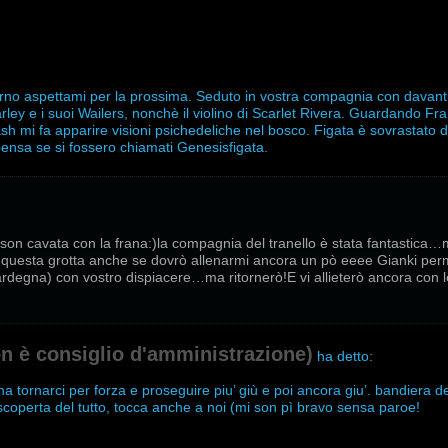
 Corno aspettami per la prossima. Seduto in vostra compagnia con davan
rley e i suoi Wailers, nonchè il violino di Scarlet Rivera. Guardando Fr
h mi fa apparire visioni psichedeliche nel bosco. Figata è sovrastato 
ensa se si fossero chiamati Genesisfigata.
son cavata con la frana:)la compagnia del tranello è stata fantastica…
i questa grotta anche se dovrò allenarmi ancora un pò eeee Gianki p
Sardegna) con vostro dispiacere…ma ritornerò!E vi allieterò ancora con 
on è consiglio d'amministrazione)
ha detto:
na tornarci per forza e proseguire piu’ giù e poi ancora giu’. bandiera dei
scoperta del tutto, tocca anche a noi (mi son pì bravo sensa paroe!