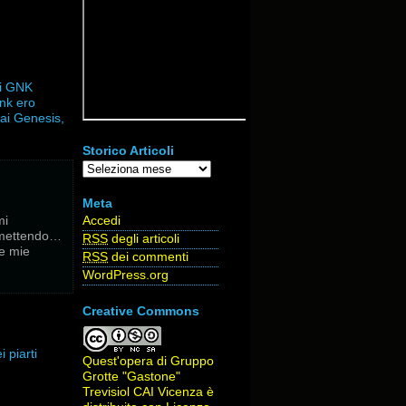
ti GNK
ank ero
dai Genesis,
Storico Articoli
Storico
Articoli
Meta
Accedi
mi
ermettendo…
RSS
degli articoli
le mie
RSS
dei commenti
WordPress.org
Creative Commons
 piarti
Quest'opera di
Gruppo
Grotte "Gastone"
Trevisiol CAI Vicenza
è