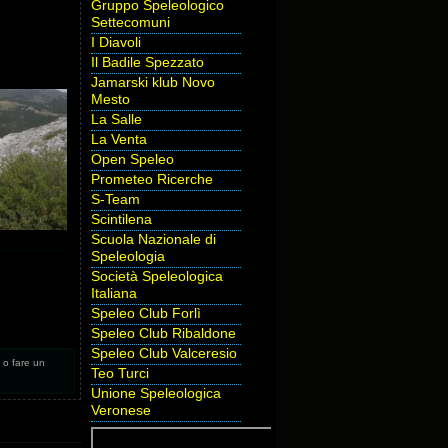
Gruppo Speleologico
Settecomuni
I Diavoli
Il Badile Spezzato
Jamarski klub Novo
Mesto
La Salle
La Venta
Open Speleo
Prometeo Ricerche
S-Team
Scintilena
Scuola Nazionale di
Speleologia
Società Speleologica
Italiana
Speleo Club Forlì
Speleo Club Ribaldone
Speleo Club Valceresio
, o fare un
Teo Turci
Unione Speleologica
Veronese