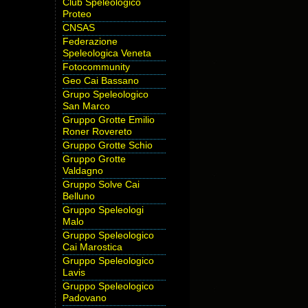
Club Speleologico
Proteo
CNSAS
Federazione
Speleologica Veneta
Fotocommunity
Geo Cai Bassano
Grupo Speleologico
San Marco
Gruppo Grotte Emilio
Roner Rovereto
Gruppo Grotte Schio
Gruppo Grotte
Valdagno
Gruppo Solve Cai
Belluno
Gruppo Speleologi
Malo
Gruppo Speleologico
Cai Marostica
Gruppo Speleologico
Lavis
Gruppo Speleologico
Padovano