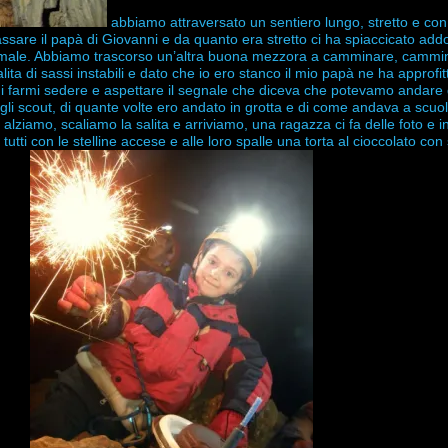
abbiamo attraversato un sentiero lungo, stretto e con
ssare il papà di Giovanni e da quanto era stretto ci ha spiaccicato add
ti male. Abbiamo trascorso un’altra buona mezzora a camminare, cammi
ita di sassi instabili e dato che io ero stanco il mio papà ne ha approfit
 di farmi sedere e aspettare il segnale che diceva che potevamo andare 
gli scout, di quante volte ero andato in grotta e di come andava a scuo
alziamo, scaliamo la salita e arriviamo, una ragazza ci fa delle foto e in
utti con le stelline accese e alle loro spalle una torta al cioccolato co