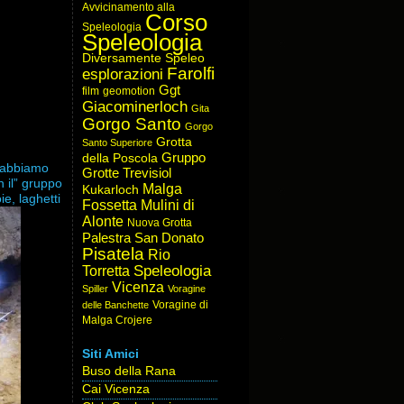
Avvicinamento alla
Corso
Speleologia
Speleologia
Diversamente Speleo
Farolfi
esplorazioni
Ggt
film
geomotion
Giacominerloch
Gita
Gorgo Santo
Gorgo
Grotta
Santo Superiore
Gruppo
della Poscola
, abbiamo
Grotte Trevisiol
 il” gruppo
Malga
Kukarloch
ie, laghetti
Fossetta
Mulini di
Alonte
Nuova Grotta
Palestra San Donato
Pisatela
Rio
Speleologia
Torretta
Vicenza
Spiller
Voragine
Voragine di
delle Banchette
Malga Crojere
Siti Amici
Buso della Rana
Cai Vicenza