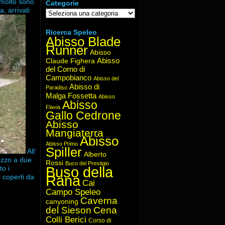
 molto sono
Categorie
a, arrivati
Categorie
Ricerca Speleo
Abisso Blade
Runner
Abisso
Abisso
Claude Fighera
del Corno di
Campobianco
Abisso del
Abisso di
Paradiso
Malga Fossetta
Abisso
Abisso
Flavia
Gallo Cedrone
Abisso
Mangiaterra
Abisso
Abisso Primo
Spiller
All’
Alberto
mezzo a due
Rossi
Buco del Prestigio
Buso della
o i
Rana
o coperti da
Cai
Campo Speleo
Caverna
canyoning
del Sieson
Cena
Colli Berici
Corso di