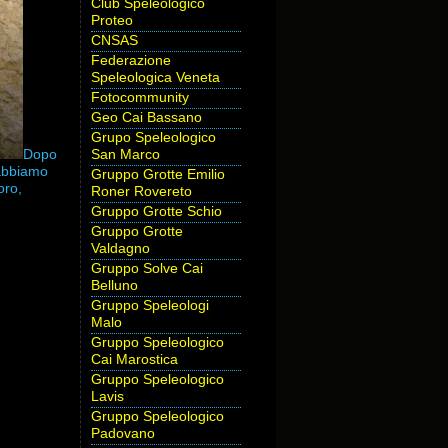
Club Speleologico
Proteo
CNSAS
Federazione
Speleologica Veneta
Fotocommunity
Geo Cai Bassano
Grupo Speleologico
Dopo
San Marco
 abbiamo
Gruppo Grotte Emilio
oro,
Roner Rovereto
Gruppo Grotte Schio
Gruppo Grotte
Valdagno
Gruppo Solve Cai
Belluno
Gruppo Speleologi
Malo
Gruppo Speleologico
Cai Marostica
Gruppo Speleologico
Lavis
Gruppo Speleologico
Padovano