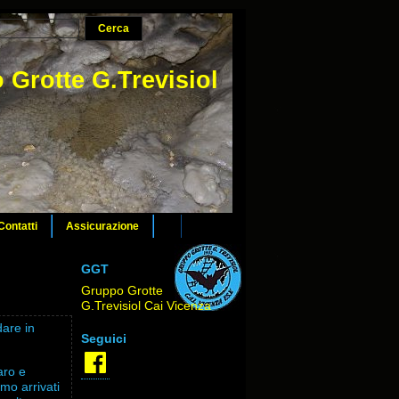
 Grotte G.Trevisiol
Contatti
Assicurazione
GGT
Gruppo Grotte
G.Trevisiol Cai Vicenza
dare in
Seguici
Facebook
aro e
mo arrivati