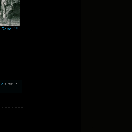
a Rana, 1°
nto
, o fare un