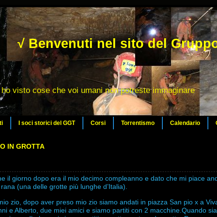
√ Benvenuti nel sito del Gruppo
ho visto cose che voi umani non potreste immaginare
ti
I soci storici del GGT
Corsi
Torrentismo
Calendario
O IN GROTTA
he il giorno dopo era il mio decimo compleanno e dato che mi piace an
rana (una delle grotte più lunghe d’Italia).
mio zio, dopo aver preso mio zio siamo andati in piazza San pio x a Viv
i e Alberto, due miei amici e siamo partiti con 2 macchine.Quando sia