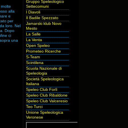
Gruppo Speleologico
 molte
Settecomuni
osso alla
I Diavoli
nare e
Il Badile Spezzato
tato per
Jamarski klub Novo
da loro. Nel
Mesto
la. Dopo
La Salle
fine ci
La Venta
n sopra una
Open Speleo
Prometeo Ricerche
S-Team
Scintilena
Scuola Nazionale di
Speleologia
Società Speleologica
Italiana
Speleo Club Forlì
Speleo Club Ribaldone
Speleo Club Valceresio
Teo Turci
Unione Speleologica
Veronese