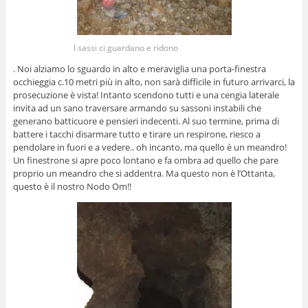
I sassi ci guardano e ridono
. Noi alziamo lo sguardo in alto e meraviglia una porta-finestra
occhieggia c.10 metri più in alto, non sarà difficile in futuro arrivarci, la
prosecuzione è vista! Intanto scendono tutti e una cengia laterale
invita ad un sano traversare armando su sassoni instabili che
generano batticuore e pensieri indecenti. Al suo termine, prima di
battere i tacchi disarmare tutto e tirare un respirone, riesco a
pendolare in fuori e a vedere.. oh incanto, ma quello è un meandro!
Un finestrone si apre poco lontano e fa ombra ad quello che pare
proprio un meandro che si addentra. Ma questo non è l’Ottanta,
questo è il nostro Nodo Om!!