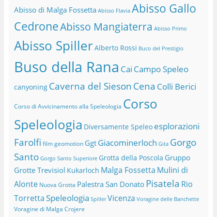
Abisso Gallo
Abisso di Malga Fossetta
Abisso Flavia
Cedrone
Abisso Mangiaterra
Abisso Primo
Abisso Spiller
Alberto Rossi
Buco del Prestigio
Buso della Rana
Cai
Campo Speleo
Caverna del Sieson
Cena
Colli Berici
canyoning
Corso
Corso di Avvicinamento alla Speleologia
Speleologia
esplorazioni
Diversamente Speleo
Farolfi
Gorgo
Giacominerloch
Ggt
film
geomotion
Gita
Santo
Gruppo
Grotta della Poscola
Gorgo Santo Superiore
Malga Fossetta
Mulini di
Grotte Trevisiol
Kukarloch
Pisatela
Alonte
Rio
Palestra San Donato
Nuova Grotta
Speleologia
Torretta
Vicenza
Spiller
Voragine delle Banchette
Voragine di Malga Crojere