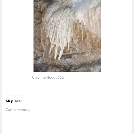
Ciao mariluuuuùùù !!!
Mi piace:
Caricamento...