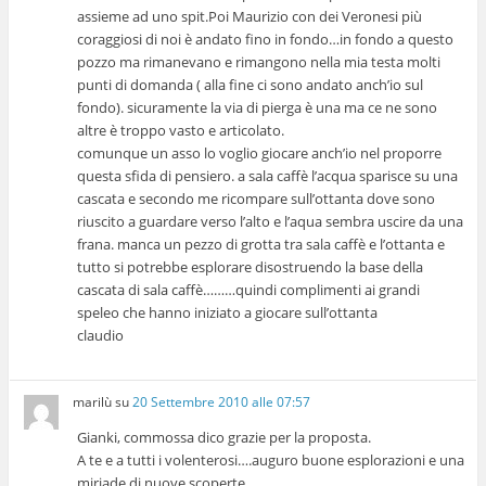
assieme ad uno spit.Poi Maurizio con dei Veronesi più
coraggiosi di noi è andato fino in fondo…in fondo a questo
pozzo ma rimanevano e rimangono nella mia testa molti
punti di domanda ( alla fine ci sono andato anch’io sul
fondo). sicuramente la via di pierga è una ma ce ne sono
altre è troppo vasto e articolato.
comunque un asso lo voglio giocare anch’io nel proporre
questa sfida di pensiero. a sala caffè l’acqua sparisce su una
cascata e secondo me ricompare sull’ottanta dove sono
riuscito a guardare verso l’alto e l’aqua sembra uscire da una
frana. manca un pezzo di grotta tra sala caffè e l’ottanta e
tutto si potrebbe esplorare disostruendo la base della
cascata di sala caffè………quindi complimenti ai grandi
speleo che hanno iniziato a giocare sull’ottanta
claudio
marilù
su
20 Settembre 2010 alle 07:57
Gianki, commossa dico grazie per la proposta.
A te e a tutti i volenterosi….auguro buone esplorazioni e una
miriade di nuove scoperte