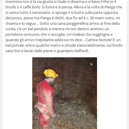
insomma non è la via giusta si risale si disarma e si beve il the (o il
brodo o il caffè boh). Si fuma e si pensa. Allora è la volta di Pierga che
si carica tutto il necessario, si sporge e si butta sulla parte opposta
del pozzo, piove ma Pierga è INOX, due fix ed è c. 30 metri sotto, mi
chiama e lo seguo… Sotto una sana pioggerellina arrivo al fine della
corda, c’è un bel pendolo e mentre mi tiro dentro ammiro un
portalone sontuoso che vi accoglie, col malese che sogghigna e
quando gli arrivo trepidante addosso mi dice …Cattive Notizie! E’ un
bel portale, entra qualche metro e chiude inesorabilmente, sul fondo
sassi lisci e lavati dalle piene ci guardano beffardi.