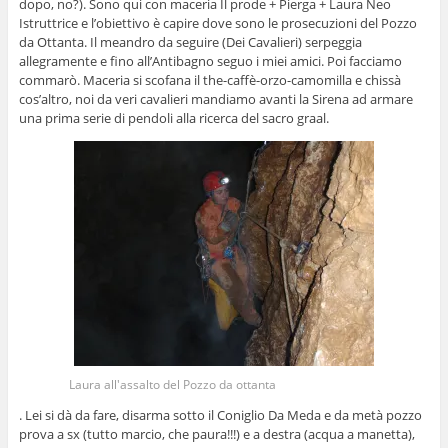
dopo, no?). Sono qui con maceria Il prode + Pierga + Laura Neo
Istruttrice e l’obiettivo è capire
dove sono le prosecuzioni del Pozzo
da Ottanta. Il meandro da seguire (Dei Cavalieri) serpeggia
allegramente e fino all’Antibagno seguo i miei amici. Poi facciamo
commarò. Maceria si scofana il the-caffè-orzo-camomilla e chissà
cos’altro, noi da veri cavalieri mandiamo avanti la Sirena ad armare
una prima serie di pendoli alla ricerca del sacro graal.
Laura all'assalto del Pozzo da ottanta
. Lei si dà da fare, disarma sotto il Coniglio Da Meda e da metà pozzo
prova a sx (tutto marcio, che paura!!!) e a destra (acqua a manetta),