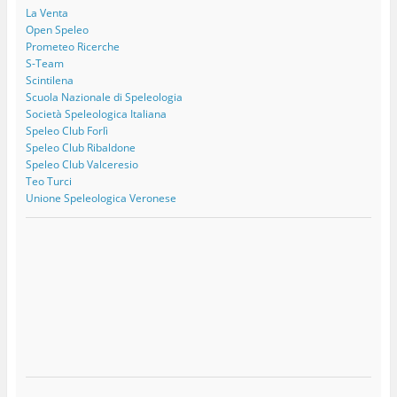
La Venta
Open Speleo
Prometeo Ricerche
S-Team
Scintilena
Scuola Nazionale di Speleologia
Società Speleologica Italiana
Speleo Club Forlì
Speleo Club Ribaldone
Speleo Club Valceresio
Teo Turci
Unione Speleologica Veronese