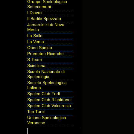
Gruppo Speleologico
Settecomuni
I Diavoli
Il Badile Spezzato
Jamarski klub Novo
Mesto
La Salle
La Venta
Open Speleo
Prometeo Ricerche
S-Team
Scintilena
Scuola Nazionale di
Speleologia
Società Speleologica
Italiana
Speleo Club Forlì
Speleo Club Ribaldone
Speleo Club Valceresio
Teo Turci
Unione Speleologica
Veronese