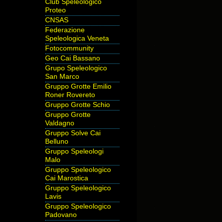
Club Speleologico
Proteo
CNSAS
Federazione
Speleologica Veneta
Fotocommunity
Geo Cai Bassano
Grupo Speleologico
San Marco
Gruppo Grotte Emilio
Roner Rovereto
Gruppo Grotte Schio
Gruppo Grotte
Valdagno
Gruppo Solve Cai
Belluno
Gruppo Speleologi
Malo
Gruppo Speleologico
Cai Marostica
Gruppo Speleologico
Lavis
Gruppo Speleologico
Padovano