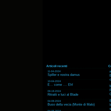
Articoli recenti
C
m
11-04-2024
Spiller e nostra damus
B
10-04-2024
E… come …. Eh!
F
09-18-2024
G
Ritratti e luci al Blade
04-08-2024
Buso della vecia (Monte di Malo)
I
s
04-05-2024