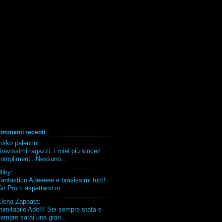
ommenti recenti
irko palentini
:
ravissimi ragazzi, i miei più sinceri
complimenti. Nessuno...
Miky
:
antastico Adeeeee e bravissimi tutti!
o Pro ti aspettano m...
Elena Zappata
:
nimitabile Ade!!! Sei sempre stata e
empre sarai una gran...