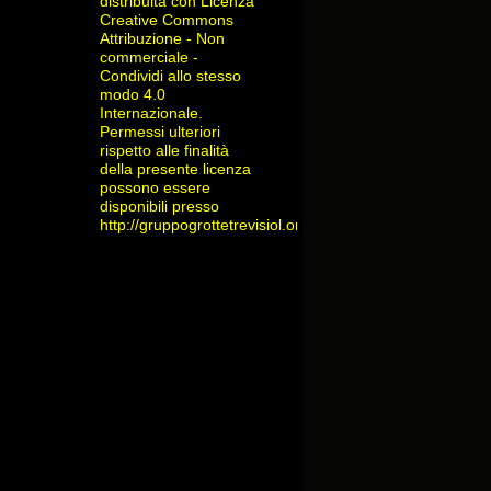
distribuita con Licenza
Creative Commons
Attribuzione - Non
commerciale -
Condividi allo stesso
modo 4.0
Internazionale
.
Permessi ulteriori
rispetto alle finalità
della presente licenza
possono essere
disponibili presso
http://gruppogrottetrevisiol.org/contatti/
.