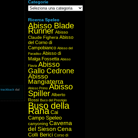
Categorie
Categorie
Ricerca Speleo
Abisso Blade
Runner
Abisso
Abisso
Claude Fighera
del Corno di
Campobianco
Abisso del
Abisso di
Paradiso
Malga Fossetta
Abisso
Abisso
Flavia
Gallo Cedrone
Abisso
Mangiaterra
Abisso
Abisso Primo
n
trackback
dal
Spiller
Alberto
Rossi
Buco del Prestigio
Buso della
Rana
Cai
Campo Speleo
Caverna
canyoning
del Sieson
Cena
Colli Berici
Corso di