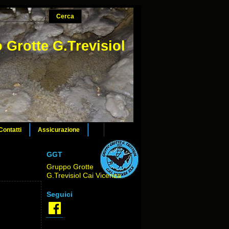
 Grotte G.Trevisiol
Contatti
Assicurazione
GGT
Gruppo Grotte
G.Trevisiol Cai Vicenza
Seguici
Facebook