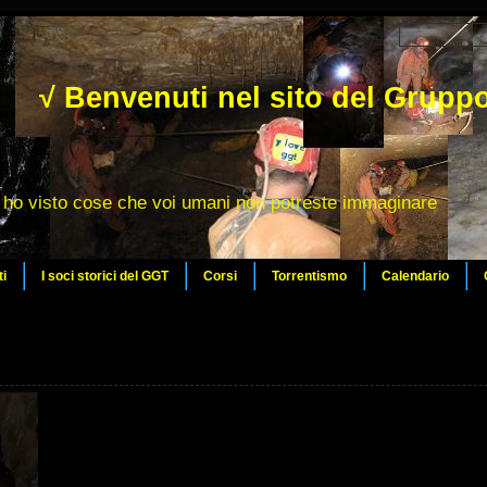
√ Benvenuti nel sito del Gruppo
ho visto cose che voi umani non potreste immaginare
ti
I soci storici del GGT
Corsi
Torrentismo
Calendario