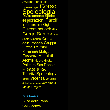
Avvicinamento alla
Corso
Speleologia
Speleologia
Diversamente Speleo
Farolfi
esplorazioni
Ggt
film
geomotion
Giacominerloch
Gita
Gorgo Santo
Gorgo
Grotta
Santo Superiore
Gruppo
della Poscola
Grotte Trevisiol
Malga
Kukarloch
Fossetta
Mulini di
Alonte
Nuova Grotta
Palestra San Donato
Pisatela
Rio
Speleologia
Torretta
Vicenza
Spiller
Voragine
Voragine di
delle Banchette
Malga Crojere
Siti Amici
Buso della Rana
Cai Vicenza