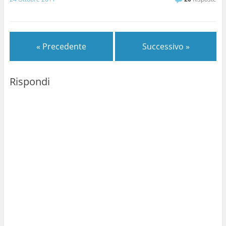
Pam. E' presto e aspetto
qualche minuto ma
arrivano anche i miei
compagni…
« Precedente
Successivo »
Rispondi