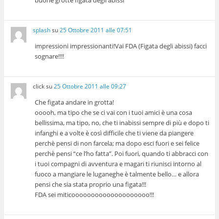
splash
su
25 Ottobre 2011 alle 07:51
impressioni impressionanti!Vai FDA (Figata degli abissi) facci
sognare!!!!
click
su
25 Ottobre 2011 alle 09:27
Che figata andare in grotta!
ooooh, ma tipo che se ci vai con i tuoi amici è una cosa
bellissima, ma tipo, no, che ti inabissi sempre di più e dopo ti
infanghi e a volte è così difficile che ti viene da piangere
perchè pensi di non farcela; ma dopo esci fuori e sei felice
perchè pensi “ce l’ho fatta”. Poi fuori, quando ti abbracci con
i tuoi compagni di avventura e magari ti riunisci intorno al
fuoco a mangiare le luganeghe è talmente bello… e allora
pensi che sia stata proprio una figata!!!
FDA sei miticoooooooooooooooooooo!!!