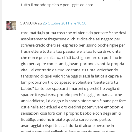
tutto il mondo speleo e per il ggt” ed ecco
GIANLUKA
su
25 Ottobre 2011 alle 16:50
caro mattia,la prima cosa che mi viene da pensare è che devi
assolutamente fregartene di chi ti dice che sei negato per
scrivere,credo che ti sei espresso benissimo,poche righe per
trasmettere tutta la tua passione e la tua forza di volontà
che non è poco alla tua età,ti basti guardare un pochino in
giro per capire come tanti giovani portano avanti la propria
vita….al contrario dei tuoi coetanei tu ti stai arricchendo
tantissimo di quei valori che oggi si sa,si fa fatica a capire e
farli propri.non ti dico spesso e volentieri “tiente caro tu
babbo” tanto per spaccarti i maroni o perchè ho voglia di
sparare fregnate,ma proprio perchè oggi giorno,ma anche
anni addietro,il dialogo e la condivisione non è pane per fare
ostie nella società,ed è oro credimi poter vivere emozioni e
sensazioni così forti con il proprio babbo,e con degli amici
fidati!!quando ho iniziato questo corso sono partito
avantaggiato rispetto alla fiducia di alcune persone in
quanto,come sai colleghi di lavoro,ma domenica dopo