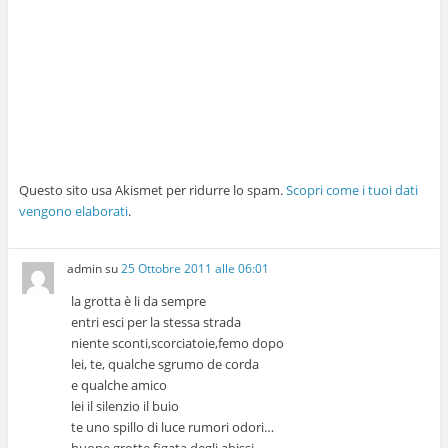
Questo sito usa Akismet per ridurre lo spam.
Scopri come i tuoi dati
vengono elaborati
.
admin
su
25 Ottobre 2011 alle 06:01
la grotta è li da sempre
entri esci per la stessa strada
niente sconti,scorciatoie,femo dopo
lei, te, qualche sgrumo de corda
e qualche amico
lei il silenzio il buio
te uno spillo di luce rumori odori…
buone grotte figata degli abissi