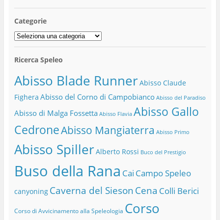
Categorie
Categorie
Ricerca Speleo
Abisso Blade Runner
Abisso Claude
Abisso del Corno di Campobianco
Fighera
Abisso del Paradiso
Abisso Gallo
Abisso di Malga Fossetta
Abisso Flavia
Cedrone
Abisso Mangiaterra
Abisso Primo
Abisso Spiller
Alberto Rossi
Buco del Prestigio
Buso della Rana
Cai
Campo Speleo
Caverna del Sieson
Cena
Colli Berici
canyoning
Corso
Corso di Avvicinamento alla Speleologia