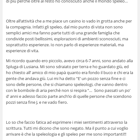
di più perché oltre al resto ho conosciuto anche il mondo speleo…
Oltre all’attività che a me piace un casino io vado in grotta anche per
la compagnia. Infatti gli speleo, dal mio punto di vista non sono
semplici amici ma fanno parte tutti di una grande famiglia che
condivide posti bellissimi, esplorazioni di ambienti sconosciuti, ma
soprattutto esperienze. Io non parlo di esperienze materiali, ma
esperienze di vita.
Mi ricordo quando ero piccolo, avevo circa 6-7 anni, sono andato alla
Spluga di Lusiana. Mi sono sdraiato per terra e ho guardato giù, ed
ho chiesto all’ amico di mio papà quanto era fondo il buco e chi era la
gente che andava giù. Lui mi ha detto “E’ un pozzo senza fine e ci
sono delle persone, che si chiamano speleologi, che vanno dentro
con le bombole di aria perchè non si respira “… Sono passati un po’
d’ anni e adesso faccio parte anch’io di quelle persone che scendono
pozzi senza fine J, e ne vado fiero.
Lo so che faccio fatica ad esprimere i miei sentimenti attraverso la
scrittura. Tutti mi dicono che sono negato. Ma il punto a cui voglio
arrivare è che la speleologia e gli speleo per me sono importanti!!!