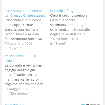
Sono stata alla riunione
Quando il fango...
del Gruppo Grotte stasera
C'era il raduno speleo a
Sono stata alla riunione
Casola la scorsa
del Gruppo Grotte
settimana. Il meeting è
stasera: una riunione
un incontro molto sentito
lampo. Piove e questo
dagli speleo di tutta la
fine settimana non si va
penisola, si reincontrano
7 Novembre 2018
da nessuna parte.
7 Novembre 2009
persone che arrivano da
In "Eventi"
Stasera sono triste. Penso
In "Eventi"
tutta Italia e che magari si
anche che forse è venuto
vedono solo in quel
abisso flavia ......... il
il momento di lasciare il
momento. Non sono mai
ritorno
Gruppo Grotte per alcune
stato entusiasta all'idea
La giornata è bellissima,
incomprensioni che sono
di partecipare,
bagigio miagola giù
successe e che si
probabilmente perché
perchè vuole salire a
trascinano da tempo…
ho…
mangiare, caffè, apro il
frigo ma ricordo che non
c'è niente da portar via,
23 Maggio 2011
saluto Anna e metto
In "Gite Speleo"
l'ultimo zaino in
macchina poi via verso il
24 Ottobre 2011
20
Risposte