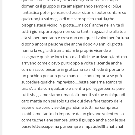
domenica il gruppo si sta amalgamando sempre di più,è
fantastico poter pensare ed esser sicuri di poter contare su
qualcuno,tu sai meglio di me caro speleo-mattia,che
bisogna starsi vicino in grotta….ma così anche nella vita di
tutti i giorni,purtroppo non sono tanti i ragazzi che alla tua
età si sperimentano e crescono con questi valori.per fortuna
ci sono ancora persone che anche dopo 40 anni di grotta
hanno la voglia di tramandare le proprie vicende e
insegnare qualche loro trucco ad altri che arrivano,tardi ma
arrivano.come dicevo purtroppo a volte si scende anche
con un sacco pesante in grotta,ma se si chiede di portarlo
un pochino per uno pesa manco….e non importa se può
succedere qualche imprevisto….basta parlarne,scaricarsi
una s’cianta con qualcuno e si entra più leggeri,senza pare.
tutti sbagliamo siamo umani,altrimenti sai che noia!quindi
caro mattia non sei solo tu che qui deve fare tesoro delle
esperienze condivise dai grandi,ma tutti noi compreso
io,abbiamo tanto da imparare da un giovane volenteroso
come te,che tiene sempre unito il gruppo anche con le sue
barzellette,sciape ma pur sempre simpatiche!!!hahahahah