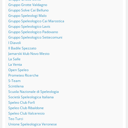
Gruppo Grotte Valdagno
Gruppo Solve Cai Belluno
Gruppo Speleologi Malo
Gruppo Speleologico Cai Marostica
Gruppo Speleologico Lavis
Gruppo Speleologico Padovano
Gruppo Speleologico Settecomuni
I Diavoli
Il Badile Spezzato
Jamarski klub Novo Mesto
La Salle
La Venta
Open Speleo
Prometeo Ricerche
S-Team
Scintilena
Scuola Nazionale di Speleologia
Società Speleologica Italiana
Speleo Club Forlì
Speleo Club Ribaldone
Speleo Club Valceresio
Teo Turci
Unione Speleologica Veronese