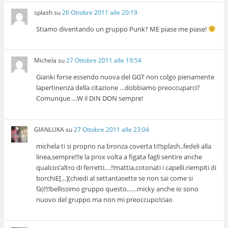
splash
su
26 Ottobre 2011 alle 20:19
Stiamo diventando un gruppo Punk? ME piase me piase!
Michela
su
27 Ottobre 2011 alle 19:54
Gianki forse essendo nuova del GGT non colgo pienamente
lapertinenza della citazione …dobbiamo preoccuparci?
Comunque …W il DIN DON sempre!
GIANLUKA
su
27 Ottobre 2011 alle 23:04
michela ti si proprio na bronza coverta ti!!splash..fedeli alla
linea,sempre!!!e la prox volta a figata fagli sentire anche
qualcos’altro di ferretti….!!mattia,cotonati i capelli.riempiti di
borchiE[…](chiedi al settantasette se non sai come si
fà)!!!!bellissimo gruppo questo……micky anche io sono
nuovo del gruppo ma non mi preoccupo!ciao