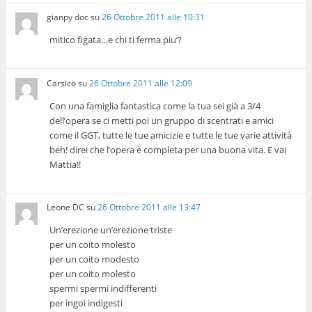
gianpy doc
su
26 Ottobre 2011 alle 10:31
mitico figata…e chi ti ferma piu’?
Carsico
su
26 Ottobre 2011 alle 12:09
Con una famiglia fantastica come la tua sei già a 3/4
dell’opera se ci metti poi un gruppo di scentrati e amici
come il GGT, tutte le tue amicizie e tutte le tue varie attività
beh! direi che l’opera è completa per una buona vita. E vai
Mattia!!
Leone DC
su
26 Ottobre 2011 alle 13:47
Un’erezione un’erezione triste
per un coito molesto
per un coito modesto
per un coito molesto
spermi spermi indifferenti
per ingoi indigesti