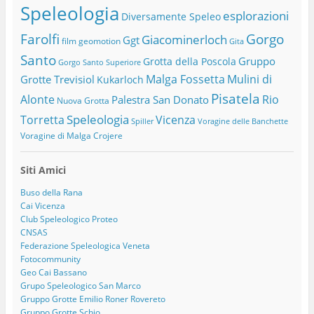
Speleologia
esplorazioni
Diversamente Speleo
Farolfi
Gorgo
Giacominerloch
Ggt
film
geomotion
Gita
Santo
Gruppo
Grotta della Poscola
Gorgo Santo Superiore
Malga Fossetta
Mulini di
Grotte Trevisiol
Kukarloch
Pisatela
Alonte
Rio
Palestra San Donato
Nuova Grotta
Speleologia
Torretta
Vicenza
Spiller
Voragine delle Banchette
Voragine di Malga Crojere
Siti Amici
Buso della Rana
Cai Vicenza
Club Speleologico Proteo
CNSAS
Federazione Speleologica Veneta
Fotocommunity
Geo Cai Bassano
Grupo Speleologico San Marco
Gruppo Grotte Emilio Roner Rovereto
Gruppo Grotte Schio