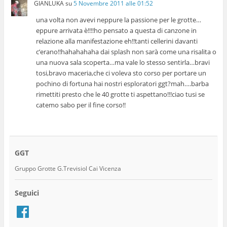
GIANLUKA
su
5 Novembre 2011 alle 01:52
una volta non avevi neppure la passione per le grotte…
eppure arrivata è!!!!ho pensato a questa di canzone in
relazione alla manifestazione eh!!tanti cellerini davanti
c’erano!!hahahahaha dai splash non sarà come una risalita o
una nuova sala scoperta…ma vale lo stesso sentirla…bravi
tosi,bravo maceria,che ci voleva sto corso per portare un
pochino di fortuna hai nostri esploratori ggt?mah….barba
rimettiti presto che le 40 grotte ti aspettano!!!ciao tusi se
catemo sabo per il fine corso!!
GGT
Gruppo Grotte G.Trevisiol Cai Vicenza
Seguici
Facebook