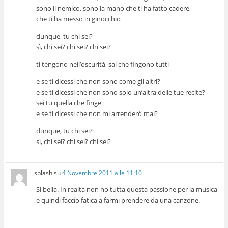
sono il nemico, sono la mano che ti ha fatto cadere,
che ti ha messo in ginocchio
dunque, tu chi sei?
sì, chi sei? chi sei? chi sei?
ti tengono nell’oscurità, sai che fingono tutti
e se ti dicessi che non sono come gli altri?
e se ti dicessi che non sono solo un’altra delle tue recite?
sei tu quella che finge
e se ti dicessi che non mi arrenderò mai?
dunque, tu chi sei?
sì, chi sei? chi sei? chi sei?
splash
su
4 Novembre 2011 alle 11:10
Sì bella. In realtà non ho tutta questa passione per la musica
e quindi faccio fatica a farmi prendere da una canzone.