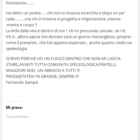
l’Horizonte…….
Ha detto un poeta; …..chi non si rinuova invecchia e dopo un po’
cade………,ma chi si rinuova si progetta e ringiovanisce ,visione
,mente e corpo !!
La linfa della vita è dentro di noi ? s’è no procurala, cercala , lei c’è.
S’è si , allora saprai che domani sarà un giorno meraviglioso ,proprio
come il presente , che hai appena esplorato , anche questo credo sia
speleologia.
SCRIVO PERCHE HO UN FUOCO DENTRO CHE NON MI LASCIA
STARE,,AVANTI TUTTA COMUNITA SPELEOLOGICA,FRATELLI
MAGGIORI MIEI, UN ABRACIO A TUTTI !!!
PROGGETATEVI IN GRANDE, SEMPRE !!!!
Fernando Sampò.
Mi piace:
Caricamento...