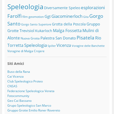
Speleologia
esplorazioni
Diversamente Speleo
Farolfi
Gorgo
Giacominerloch
Ggt
film
geomotion
Gita
Santo
Gruppo
Grotta della Poscola
Gorgo Santo Superiore
Malga Fossetta
Mulini di
Grotte Trevisiol
Kukarloch
Pisatela
Alonte
Rio
Palestra San Donato
Nuova Grotta
Speleologia
Torretta
Vicenza
Spiller
Voragine delle Banchette
Voragine di Malga Crojere
Siti Amici
Buso della Rana
Cai Vicenza
Club Speleologico Proteo
CNSAS
Federazione Speleologica Veneta
Fotocommunity
Geo Cai Bassano
Grupo Speleologico San Marco
Gruppo Grotte Emilio Roner Rovereto