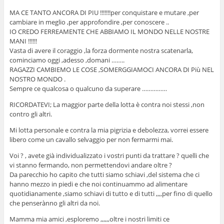
MA CE TANTO ANCORA DI PIU !!!!!!!per conquistare e mutare ,per
cambiare in meglio ,per approfondire ,per conoscere ..
IO CREDO FERREAMENTE CHE ABBIAMO IL MONDO NELLE NOSTRE
MANI !!!!!!
Vasta di avere il coraggio ,la forza dormente nostra scatenarla,
cominciamo oggi ,adesso ,domani ……..
RAGAZZI CAMBIEMO LE COSE ,SOMERGGIAMOCI ANCORA DI Più NEL
NOSTRO MONDO .
Sempre ce qualcosa o qualcuno da superare ……………
RICORDATEVI; La maggior parte della lotta è contra noi stessi ,non
contro gli altri.
Mi lotta personale e contra la mia pigrizia e debolezza, vorrei essere
libero come un cavallo selvaggio per non fermarmi mai.
Voi ? , avete già individualizzato i vostri punti da trattare ? quelli che
vi stanno fermando, non permettendovi andare oltre ?
Da parecchio ho capito che tutti siamo schiavi ,del sistema che ci
hanno mezzo in piedi e che noi continuammo ad alimentare
quotidianamente ,siamo schiavi di tutto e di tutti ,,,,per fino di quello
che penserànno gli altri da noi.
Mamma mia amici ,esploremo ,,,,,,oltre i nostri limiti ce