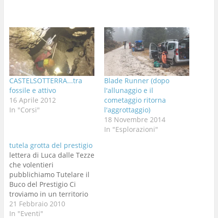
CASTELSOTTERRA...tra
Blade Runner (dopo
fossile e attivo
l'allunaggio e il
16 Aprile 2012
cometaggio ritorna
In "Corsi"
l'aggrottaggio)
18 Novembre 2014
In "Esplorazioni"
tutela grotta del prestigio
lettera di Luca dalle Tezze
che volentieri
pubblichiamo Tutelare il
Buco del Prestigio Ci
troviamo in un territorio
collinare proprio a
21 Febbraio 2010
ridosso della pianura ad
In "Eventi"