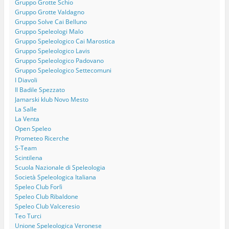
Gruppo Grotte Schio
Gruppo Grotte Valdagno
Gruppo Solve Cai Belluno
Gruppo Speleologi Malo
Gruppo Speleologico Cai Marostica
Gruppo Speleologico Lavis
Gruppo Speleologico Padovano
Gruppo Speleologico Settecomuni
I Diavoli
Il Badile Spezzato
Jamarski klub Novo Mesto
La Salle
La Venta
Open Speleo
Prometeo Ricerche
S-Team
Scintilena
Scuola Nazionale di Speleologia
Società Speleologica Italiana
Speleo Club Forlì
Speleo Club Ribaldone
Speleo Club Valceresio
Teo Turci
Unione Speleologica Veronese