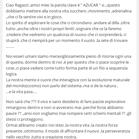
Ciao Ragazzi ,amici miei; la parola clave è ” AZUCAR ” si ,,questo
dobbiamo mettere alla nostra vita zucchero ,movimento ,adrenalina
,,che ci fa sentire vivi e in gioco.
Lo spirito d’ esplorare le cose che ci circondano ,andare al dilla ,oltre
tutto ,anche oltre i nostri propri limiti ,sognare che ce la faremo
,credere che vedremo un qualcosa di nuovo che ci sorprenderà, ci
stupirà ,che ci riempirà per un momento il vuoto ,la sete di trovare
……..
Noi esseri umani siamo meravigliosamente pieno di risorse ogni una
di queste, dorme dentro di noi ,è per questo che ci piace scoprire le
cose ,ci piace vedere come tutto forma parte di un filo a sequenzia
logica.
La nostra mente e cuore che interagisce con la evoluzione maturale
del mondo(cosmo) non parlo del sistema ,ma si de la natura ,
…e la vita pasa….
Non sarà che ??? il vivo e sano desiderio di fare pazzie esplorative
rimangono dentro e non si avverano mai ,perché forse abbiamo
paure ?? ,,ansi non vogliamo mai rompere certi schemi mentali ?? ,gli
stessi ci proteggono.
Ormai abbiamo creato noi stesi ,la nostra vita ,la nostra forza
presente ,ottimismo, il modo di affrontare il nuovo ,la perseveranza
nello vecchio ,tutto e creazione nostra.