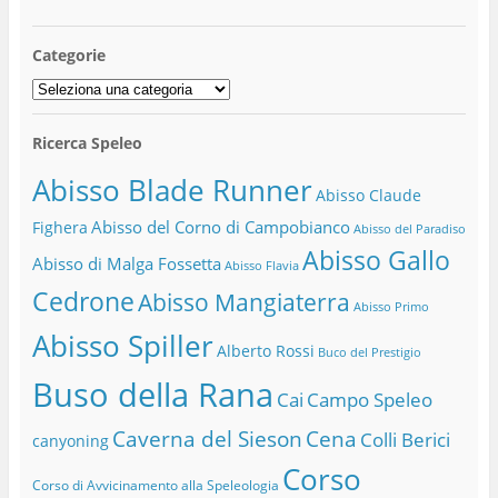
Categorie
Categorie
Ricerca Speleo
Abisso Blade Runner
Abisso Claude
Abisso del Corno di Campobianco
Fighera
Abisso del Paradiso
Abisso Gallo
Abisso di Malga Fossetta
Abisso Flavia
Cedrone
Abisso Mangiaterra
Abisso Primo
Abisso Spiller
Alberto Rossi
Buco del Prestigio
Buso della Rana
Cai
Campo Speleo
Caverna del Sieson
Cena
Colli Berici
canyoning
Corso
Corso di Avvicinamento alla Speleologia