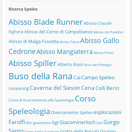
Ricerca Speleo
Abisso Blade Runner
Abisso Claude
Abisso del Corno di Campobianco
Fighera
Abisso del Paradiso
Abisso Gallo
Abisso di Malga Fossetta
Abisso Flavia
Cedrone
Abisso Mangiaterra
Abisso Primo
Abisso Spiller
Alberto Rossi
Buco del Prestigio
Buso della Rana
Cai
Campo Speleo
Caverna del Sieson
Cena
Colli Berici
canyoning
Corso
Corso di Avvicinamento alla Speleologia
Speleologia
esplorazioni
Diversamente Speleo
Farolfi
Gorgo
Giacominerloch
Ggt
film
geomotion
Gita
Santo
Gruppo
Grotta della Poscola
Gorgo Santo Superiore