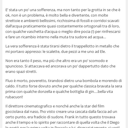
E’ stata un po’ una sofferenza, ma non tanto per la grotta in se che è
ok, non è un problema, è molto bella e divertente, con molte
strettoie e ambienti bellissimi, ricchissima di fossili e corridoi scavati
dall’acqua praticamente quasi costantemente ortogonali tra di loro,
con qualche vaschetta d’acqua o meglio dire pocia (!) per rinfrescarsi
e fare un ricambio interno nella muta tra sudore ad acqua…
La vera sofferenza è stata tirarsi dietro il trappellotto in metallo che
mi portavo appresso: le scalette, due pezzi a me uno ad Ele.
Non era tanto il peso, ma più che altro era un po’ scomodo e
spuncioso. Si attaccava ed ancorava un po’ dappertutto dato che
erano spazi stretti.
Fluo è morto, poveretto, tirandosi dietro una bombola e morendo di
caldo. Il tutto forse dovuto anche per qualche classica bravata la sera
prima con qualche donzella e qualche bottiglia di gin….bella vita
rubacuori!
Il direttore cinematografico e nonché anche la star del film
gocciolava dal naso, l’ho visto creare una cascata dalla faccia ad un
certo punto, era fradicio di sudore. Frank in tutto questo trovava
anche il tempo e lo spirito per raccontare di quella volta che il Diego
lo portò per la prima volta in Poscola e lui, disgraziatamente, si vestì