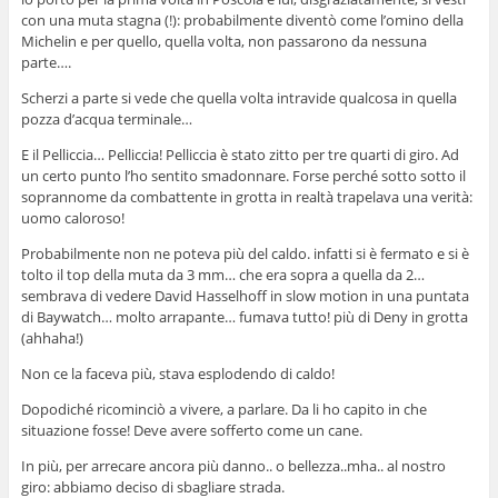
con una muta stagna (!): probabilmente diventò come l’omino della
Michelin e per quello, quella volta, non passarono da nessuna
parte….
Scherzi a parte si vede che quella volta intravide qualcosa in quella
pozza d’acqua terminale…
E il Pelliccia… Pelliccia! Pelliccia è stato zitto per tre quarti di giro. Ad
un certo punto l’ho sentito smadonnare. Forse perché sotto sotto il
soprannome da combattente in grotta in realtà trapelava una verità:
uomo caloroso!
Probabilmente non ne poteva più del caldo. infatti si è fermato e si è
tolto il top della muta da 3 mm… che era sopra a quella da 2…
sembrava di vedere David Hasselhoff in slow motion in una puntata
di Baywatch… molto arrapante… fumava tutto! più di Deny in grotta
(ahhaha!)
Non ce la faceva più, stava esplodendo di caldo!
Dopodiché ricominciò a vivere, a parlare. Da li ho capito in che
situazione fosse! Deve avere sofferto come un cane.
In più, per arrecare ancora più danno.. o bellezza..mha.. al nostro
giro: abbiamo deciso di sbagliare strada.